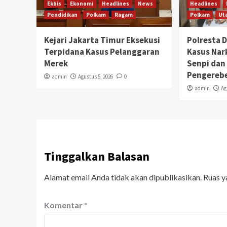
Ekbis
Ekonomi
Headlines
News
Headlines
Pendidikan
Polkam
Ragam
Polkam
Ut
Kejari Jakarta Timur Eksekusi
Polresta 
Terpidana Kasus Pelanggaran
Kasus Na
Merek
Senpi dan 
Pengereb
admin
Agustus 5, 2026
0
admin
Ag
Tinggalkan Balasan
Alamat email Anda tidak akan dipublikasikan.
Ruas y
Komentar
*