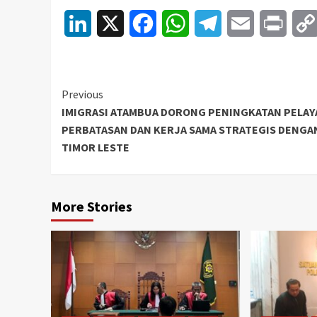
LinkedIn
X
Facebook
WhatsApp
Telegram
Email
Print
Continue
Previous
IMIGRASI ATAMBUA DORONG PENINGKATAN PELA
Reading
PERBATASAN DAN KERJA SAMA STRATEGIS DENGA
TIMOR LESTE
More Stories