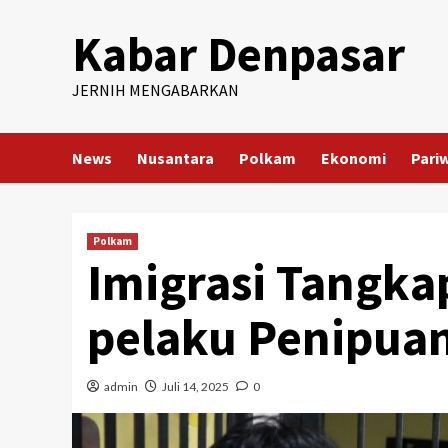
Skip
Kabar Denpasar
to
content
JERNIH MENGABARKAN
News
Nusantara
Polkam
Ekonomi
Pari
Polkam
Imigrasi Tangka
pelaku Penipuan 
admin
Juli 14, 2025
0