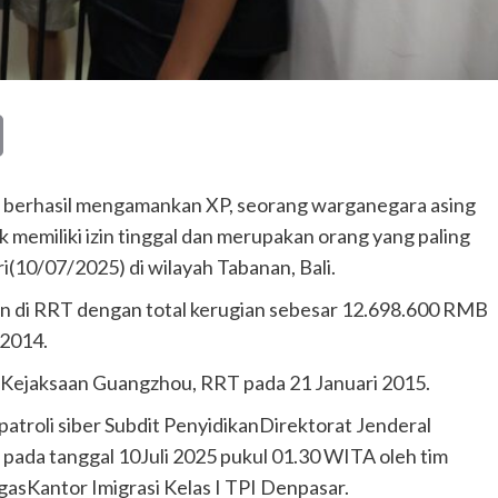
Copy
Link
si berhasil mengamankan XP, seorang warganegara asing
 memiliki izin tinggal dan merupakan orang yang paling
i(10/07/2025) di wilayah Tabanan, Bali.
n di RRT dengan total kerugian sebesar 12.698.600 RMB
 2014.
ehKejaksaan Guangzhou, RRT pada 21 Januari 2015.
atroli siber Subdit PenyidikanDirektorat Jenderal
 pada tanggal 10Juli 2025 pukul 01.30 WITA oleh tim
asKantor Imigrasi Kelas I TPI Denpasar.