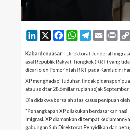
LinkedIn
X
Facebook
WhatsApp
Telegram
Email
Print
Kabardenpasar
– Direktorat Jenderal Imigra
asal Republik Rakyat Tiongkok (RRT) yang tidak
dicari oleh Pemerintah RRT pada Kamis dini har
XP menghadapi tuduhan tindak pidanapenipua
atau sekitar 28,5miliar rupiah sejak September
Dia didakwa bersalah atas kasus penipuan ol
“Penangkapan XP dilakukan berdasarkan hasil p
Imigrasi. XP diamankan di tempat kediamannya
gabungan Sub Direktorat Penyidikan dan petug