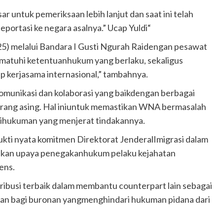
 untuk pemeriksaan lebih lanjut dan saat ini telah
portasi ke negara asalnya.” Ucap Yuldi“
25) melalui Bandara I Gusti Ngurah Raidengan pesawat
matuhi ketentuanhukum yang berlaku, sekaligus
 kerjasama internasional,” tambahnya.
komunikasi dan kolaborasi yang baikdengan berbagai
 orang asing. Hal iniuntuk memastikan WNA bermasalah
arihukuman yang menjerat tindakannya.
kti nyata komitmen Direktorat JenderalImigrasi dalam
kukan upaya penegakanhukum pelaku kejahatan
ens.
ribusi terbaik dalam membantu counterpart lain sebagai
ian bagi buronan yangmenghindari hukuman pidana dari