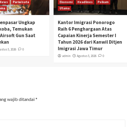
News
Pariwisata
Ekonomi
Headlines
Polkam
ama
Utama
Denpasar Ungkap
Kantor Imigrasi Ponorogo
rkoba, Temukan
Raih 6 Penghargaan Atas
Airsoft Gun Saat
Capaian Kinerja Semester I
ekan
Tahun 2026 dari Kanwil Ditjen
Imigrasi Jawa Timur
ustus 5, 2026
0
admin
Agustus 5, 2026
0
ang wajib ditandai
*