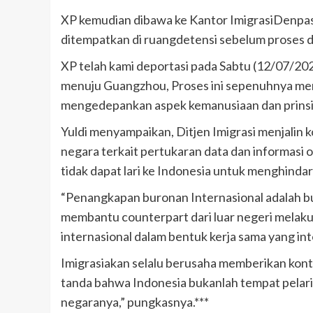
XP kemudian dibawa ke Kantor ImigrasiDenpasar
ditempatkan di ruangdetensi sebelum proses de
XP telah kami deportasi pada Sabtu (12/07/20
menuju Guangzhou, Proses ini sepenuhnya me
mengedepankan aspek kemanusiaan dan prinsip
Yuldi menyampaikan, Ditjen Imigrasi menjalin 
negara terkait pertukaran data dan informasi
tidak dapat lari ke Indonesia untuk menghind
“Penangkapan buronan Internasional adalah bu
membantu counterpart dari luar negeri mela
internasional dalam bentuk kerja sama yang int
Imigrasiakan selalu berusaha memberikan kont
tanda bahwa Indonesia bukanlah tempat pelar
negaranya,” pungkasnya.***