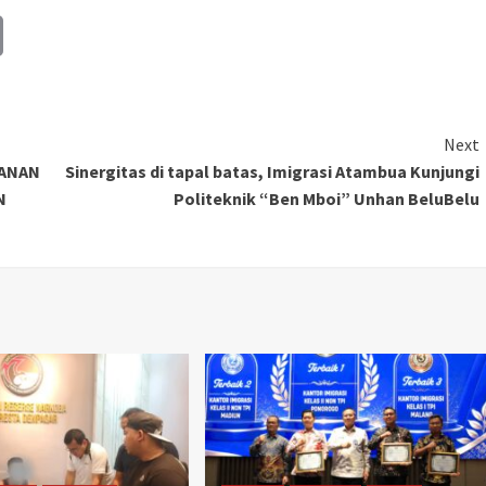
Copy
Link
Next
YANAN
Sinergitas di tapal batas, Imigrasi Atambua Kunjungi
N
Politeknik “Ben Mboi” Unhan BeluBelu