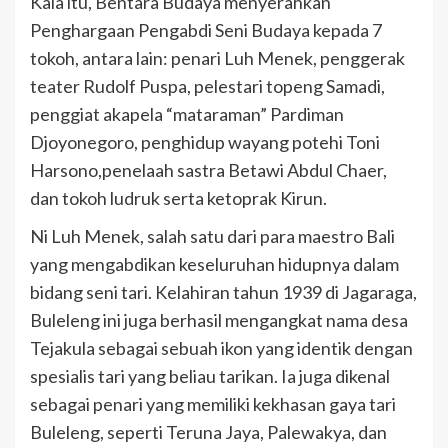
Kala itu, Bentara Budaya menyerahkan
Penghargaan Pengabdi Seni Budaya kepada 7
tokoh, antara lain: penari Luh Menek, penggerak
teater Rudolf Puspa, pelestari topeng Samadi,
penggiat akapela “mataraman” Pardiman
Djoyonegoro, penghidup wayang potehi Toni
Harsono,penelaah sastra Betawi Abdul Chaer,
dan tokoh ludruk serta ketoprak Kirun.
Ni Luh Menek, salah satu dari para maestro Bali
yang mengabdikan keseluruhan hidupnya dalam
bidang seni tari. Kelahiran tahun 1939 di Jagaraga,
Buleleng ini juga berhasil mengangkat nama desa
Tejakula sebagai sebuah ikon yang identik dengan
spesialis tari yang beliau tarikan. Ia juga dikenal
sebagai penari yang memiliki kekhasan gaya tari
Buleleng, seperti Teruna Jaya, Palewakya, dan