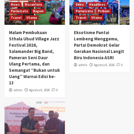
News
Nusantara
Ekbis
Headlines
Pariwisata
Ragam
Pariwisata
Polkam
Travel
Utama
Travel
Utama
Malam Pembukaan
Eksotisme Pantai
Sthala Ubud Village Jazz
Lembeng Menggema,
Festival 2026,
Partai Demokrat Gelar
Salamander Big Band,
Gerakan Nasional Langit
Pameran Seni Daur
Biru Indonesia ASRI
Ulang Pertama, dan
admin
Agustus 8, 2026
0
Semangat “Bukan untuk
Uang” Warnai Edisi ke-
13
admin
Agustus 8, 2026
0