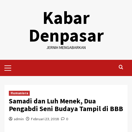
Skip
Kabar
to
content
Denpasar
JERNIH MENGABARKAN
Primary
Menu
Humaniora
Samadi dan Luh Menek, Dua
Pengabdi Seni Budaya Tampil di BBB
admin
Februari 23, 2018
0