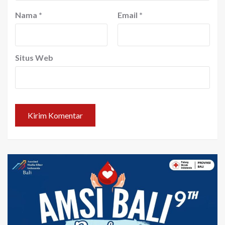
Nama
*
Email
*
Situs Web