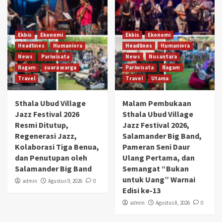
Ekbis
Ekonomi
Ekbis
Ekonomi
Headlines
Humaniora
Headlines
Humaniora
News
Pariwisata
News
Nusantara
Ragam
suara warga
Pariwisata
Ragam
Travel
Travel
Utama
Sthala Ubud Village
Malam Pembukaan
Jazz Festival 2026
Sthala Ubud Village
Resmi Ditutup,
Jazz Festival 2026,
Regenerasi Jazz,
Salamander Big Band,
Kolaborasi Tiga Benua,
Pameran Seni Daur
dan Penutupan oleh
Ulang Pertama, dan
Salamander Big Band
Semangat “Bukan
untuk Uang” Warnai
admin
Agustus 9, 2026
0
Edisi ke-13
admin
Agustus 8, 2026
0