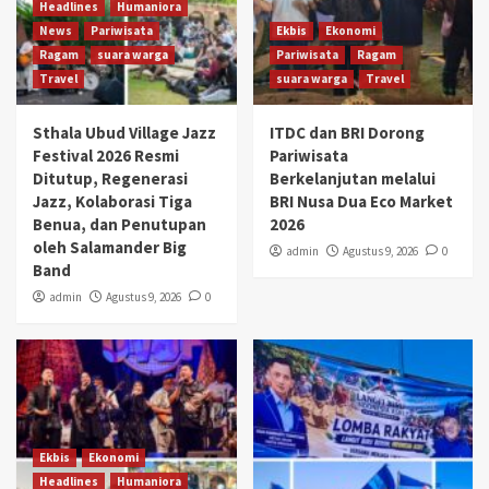
Headlines
Humaniora
News
Pariwisata
Ekbis
Ekonomi
Ragam
suara warga
Pariwisata
Ragam
Travel
suara warga
Travel
Sthala Ubud Village Jazz
ITDC dan BRI Dorong
Festival 2026 Resmi
Pariwisata
Ditutup, Regenerasi
Berkelanjutan melalui
Jazz, Kolaborasi Tiga
BRI Nusa Dua Eco Market
Benua, dan Penutupan
2026
oleh Salamander Big
admin
Agustus 9, 2026
0
Band
admin
Agustus 9, 2026
0
Ekbis
Ekonomi
Headlines
Humaniora