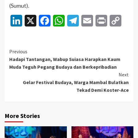
(Sumut).
LinkedIn
X
Facebook
WhatsApp
Telegram
Email
Print
Copy
Link
Continue
Previous
Hadapi Tantangan, Wabup Suiasa Harapkan Kaum
Reading
Muda Teguh Pegang Budaya dan Berkepribadian
Next
Gelar Festival Budaya, Warga Mambal Bulatkan
Tekad Demi Koster-Ace
More Stories