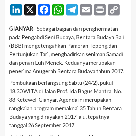
LinkedIn
X
Facebook
WhatsApp
Telegram
Email
Print
Copy
Link
GIANYAR
– Sebagai bagian dari penghormatan
pada Pengabdi Seni Budaya, Bentara Budaya Bali
(BBB) mengetengahkan Pameran Topeng dan
Pertunjukan Tari, menghadirkan seniman Samadi
dan penari Luh Menek. Keduanya merupakan
penerima Anugerah Bentara Budaya tahun 2017.
Pembukaan berlangsung Sabtu (24/2), pukul
18.30 WITA di Jalan Prof. Ida Bagus Mantra, No.
88 Ketewel, Gianyar. Agenda ini merupakan
rangkaian program memaknai 35 Tahun Bentara
Budaya yang dirayakan 2017 lalu, tepatnya
tanggal 26 September 2017.