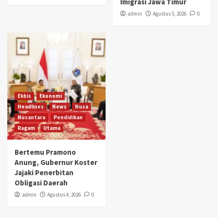
Imigrasi Jawa Timur
admin
Agustus 5, 2026
0
Ekbis
Ekonomi
Headlines
News
Nusa
Nusantara
Pendidikan
Ragam
Utama
Bertemu Pramono
Anung, Gubernur Koster
Jajaki Penerbitan
Obligasi Daerah
admin
Agustus 4, 2026
0