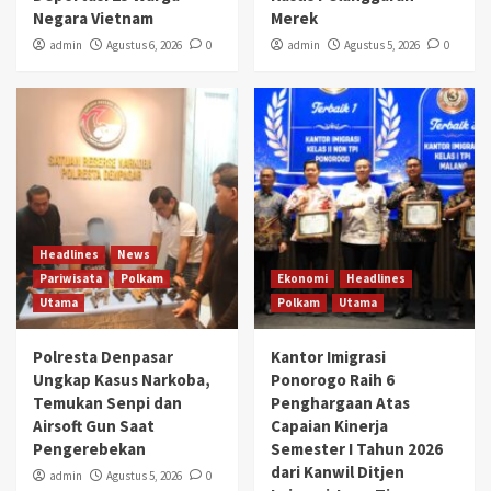
Negara Vietnam
Merek
admin
Agustus 6, 2026
0
admin
Agustus 5, 2026
0
Headlines
News
Pariwisata
Polkam
Ekonomi
Headlines
Utama
Polkam
Utama
Polresta Denpasar
Kantor Imigrasi
Ungkap Kasus Narkoba,
Ponorogo Raih 6
Temukan Senpi dan
Penghargaan Atas
Airsoft Gun Saat
Capaian Kinerja
Pengerebekan
Semester I Tahun 2026
dari Kanwil Ditjen
admin
Agustus 5, 2026
0