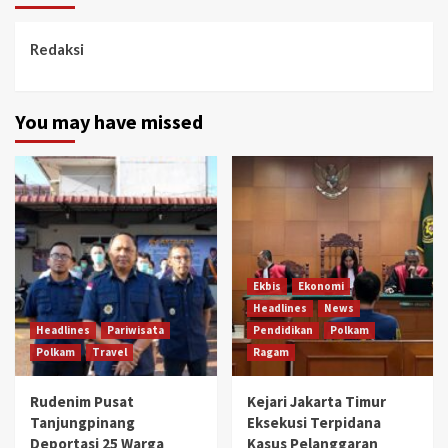
Redaksi
You may have missed
Ekbis
Ekonomi
Headlines
News
Headlines
Pariwisata
Pendidikan
Polkam
Polkam
Travel
Ragam
Rudenim Pusat
Kejari Jakarta Timur
Tanjungpinang
Eksekusi Terpidana
Deportasi 25 Warga
Kasus Pelanggaran