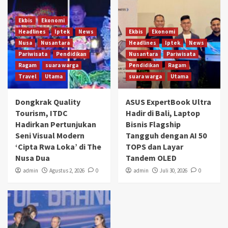
Ekbis
Ekonomi
Headlines
Iptek
News
Ekbis
Ekonomi
Nusa
Nusantara
Headlines
Iptek
News
Pariwisata
Pendidikan
Nusantara
Pariwisata
Ragam
suara warga
Pendidikan
Ragam
Travel
Utama
suara warga
Utama
Dongkrak Quality
ASUS ExpertBook Ultra
Tourism, ITDC
Hadir di Bali, Laptop
Hadirkan Pertunjukan
Bisnis Flagship
Seni Visual Modern
Tangguh dengan AI 50
‘Cipta Rwa Loka’ di The
TOPS dan Layar
Nusa Dua
Tandem OLED
admin
Agustus 2, 2026
0
admin
Juli 30, 2026
0