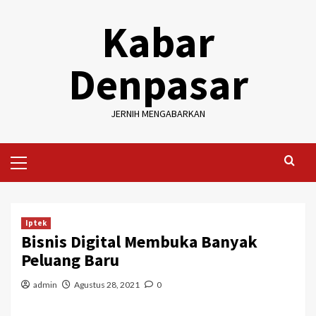
Skip
Kabar
to
content
Denpasar
JERNIH MENGABARKAN
Primary
Menu
Iptek
Bisnis Digital Membuka Banyak
Peluang Baru
admin
Agustus 28, 2021
0