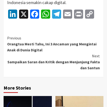
Indonesia semakin cakap digital.
LinkedIn
X
Facebook
WhatsApp
Telegram
Email
Print
Copy
Link
Continue
Previous
Orangtua Mesti Tahu, Ini 3 Ancaman yang Mengintai
Reading
Anak di Dunia Digital
Next
Sampaikan Saran dan Kritik dengan Menjunjung Fakta
dan Santun
More Stories