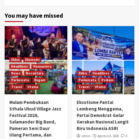
You may have missed
Ekbis
Ekonomi
Headlines
Humaniora
News
Nusantara
Ekbis
Headlines
Pariwisata
Ragam
Pariwisata
Polkam
Travel
Utama
Travel
Utama
Malam Pembukaan
Eksotisme Pantai
Sthala Ubud Village Jazz
Lembeng Menggema,
Festival 2026,
Partai Demokrat Gelar
Salamander Big Band,
Gerakan Nasional Langit
Pameran Seni Daur
Biru Indonesia ASRI
Ulang Pertama, dan
admin
Agustus 8, 2026
0