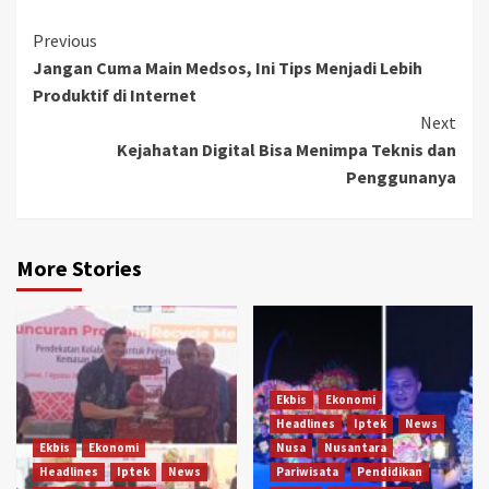
Continue
Previous
Jangan Cuma Main Medsos, Ini Tips Menjadi Lebih
Reading
Produktif di Internet
Next
Kejahatan Digital Bisa Menimpa Teknis dan
Penggunanya
More Stories
Ekbis
Ekonomi
Headlines
Iptek
News
Ekbis
Ekonomi
Nusa
Nusantara
Headlines
Iptek
News
Pariwisata
Pendidikan