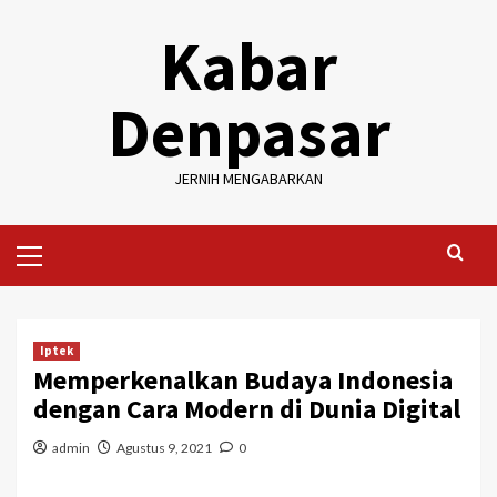
Skip
Kabar
to
content
Denpasar
JERNIH MENGABARKAN
Primary
Menu
Iptek
Memperkenalkan Budaya Indonesia
dengan Cara Modern di Dunia Digital
admin
Agustus 9, 2021
0