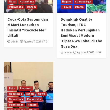
Nusa
Nusantara
Ragam
suara warga
Pariwisata
Ragam
Travel
Utama
Coca-Cola System dan
Dongkrak Quality
M Mart Luncurkan
Tourism, ITDC
Inisiatif “Recycle Me”
Hadirkan Pertunjukan
di Bali
Seni Visual Modern
‘Cipta Rwa Loka’ di The
admin
Agustus 7, 2026
0
Nusa Dua
admin
Agustus 2, 2026
0
Ekbis
Ekonomi
Headlines
Iptek
News
Nusantara
Pariwisata
Pendidikan
Ragam