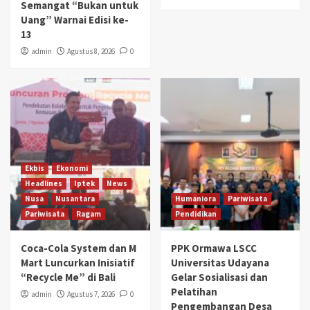
Semangat “Bukan untuk
Uang” Warnai Edisi ke-
13
admin
Agustus 8, 2026
0
Ekbis
Ekonomi
Headlines
Iptek
News
Nusa
Nusantara
Humaniora
Pariwisata
Pariwisata
Ragam
Pendidikan
Coca-Cola System dan M
PPK Ormawa LSCC
Mart Luncurkan Inisiatif
Universitas Udayana
“Recycle Me” di Bali
Gelar Sosialisasi dan
Pelatihan
admin
Agustus 7, 2026
0
Pengembangan Desa