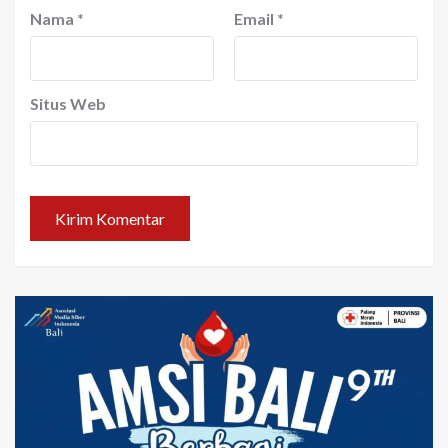
Nama
*
Email
*
Situs Web