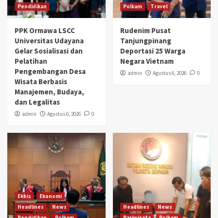
Pendidikan
Polkam
Travel
PPK Ormawa LSCC
Rudenim Pusat
Universitas Udayana
Tanjungpinang
Gelar Sosialisasi dan
Deportasi 25 Warga
Pelatihan
Negara Vietnam
Pengembangan Desa
admin
Agustus 6, 2026
0
Wisata Berbasis
Manajemen, Budaya,
dan Legalitas
admin
Agustus 6, 2026
0
Ekbis
Ekonomi
Headlines
News
Headlines
News
Pendidikan
Polkam
Pariwisata
Polkam