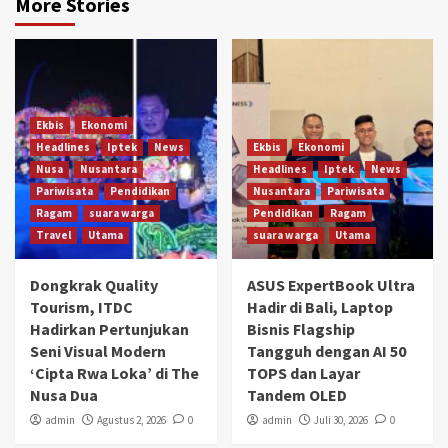
More Stories
Ekbis
Ekonomi
Headlines
Iptek
News
Ekbis
Ekonomi
Nusa
Nusantara
Headlines
Iptek
News
Pariwisata
Pendidikan
Nusantara
Pariwisata
Ragam
suara warga
Pendidikan
Ragam
Travel
Utama
suara warga
Utama
Dongkrak Quality
ASUS ExpertBook Ultra
Tourism, ITDC
Hadir di Bali, Laptop
Hadirkan Pertunjukan
Bisnis Flagship
Seni Visual Modern
Tangguh dengan AI 50
‘Cipta Rwa Loka’ di The
TOPS dan Layar
Nusa Dua
Tandem OLED
admin
Agustus 2, 2026
0
admin
Juli 30, 2026
0