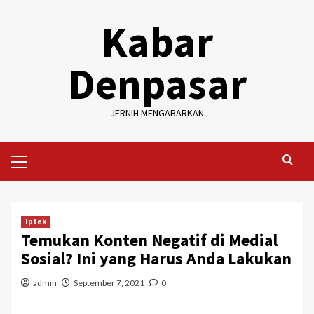
Skip
Kabar
to
content
Denpasar
JERNIH MENGABARKAN
Primary
Menu
Iptek
Temukan Konten Negatif di Medial
Sosial? Ini yang Harus Anda Lakukan
admin
September 7, 2021
0