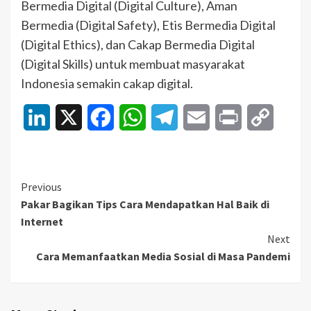
Bermedia Digital (Digital Culture), Aman
Bermedia (Digital Safety), Etis Bermedia Digital
(Digital Ethics), dan Cakap Bermedia Digital
(Digital Skills) untuk membuat masyarakat
Indonesia semakin cakap digital.
LinkedIn
X
Facebook
WhatsApp
Telegram
Email
Print
Copy
Link
Continue
Previous
Pakar Bagikan Tips Cara Mendapatkan Hal Baik di
Reading
Internet
Next
Cara Memanfaatkan Media Sosial di Masa Pandemi