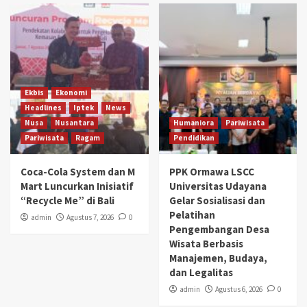
Ekbis
Ekonomi
Headlines
Iptek
News
Nusa
Nusantara
Humaniora
Pariwisata
Pariwisata
Ragam
Pendidikan
Coca-Cola System dan M
PPK Ormawa LSCC
Mart Luncurkan Inisiatif
Universitas Udayana
“Recycle Me” di Bali
Gelar Sosialisasi dan
Pelatihan
admin
Agustus 7, 2026
0
Pengembangan Desa
Wisata Berbasis
Manajemen, Budaya,
dan Legalitas
admin
Agustus 6, 2026
0