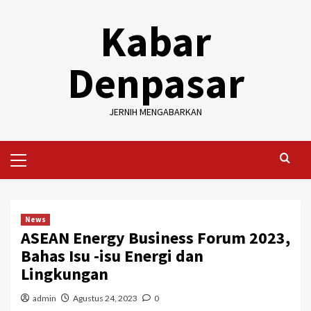
Skip
Kabar
to
content
Denpasar
JERNIH MENGABARKAN
Primary
Menu
News
ASEAN Energy Business Forum 2023,
Bahas Isu -isu Energi dan
Lingkungan
admin
Agustus 24, 2023
0