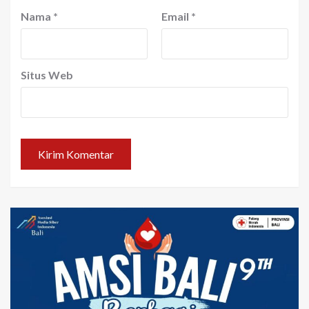
Nama
*
Email
*
Situs Web