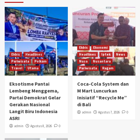
Ekbis
Ekonomi
Ekbis
Headlines
Headlines
Iptek
News
Pariwisata
Polkam
Nusa
Nusantara
Travel
Utama
Pariwisata
Ragam
Eksotisme Pantai
Coca-Cola System dan
Lembeng Menggema,
M Mart Luncurkan
Partai Demokrat Gelar
Inisiatif “Recycle Me”
Gerakan Nasional
di Bali
Langit Biru Indonesia
admin
Agustus 7, 2026
0
ASRI
admin
Agustus 8, 2026
0