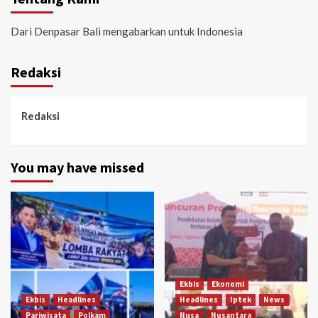
Dari Denpasar Bali mengabarkan untuk Indonesia
Redaksi
Redaksi
You may have missed
Ekbis
Ekonomi
Ekbis
Headlines
Headlines
Iptek
News
Pariwisata
Polkam
Nusa
Nusantara