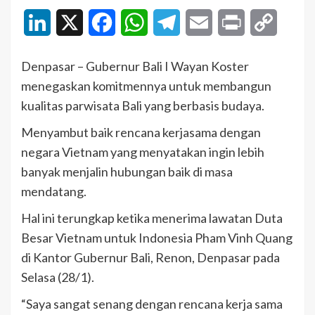
LinkedIn
X
Facebook
WhatsApp
Telegram
Email
Print
Copy
Link
Denpasar – Gubernur Bali I Wayan Koster
menegaskan komitmennya untuk membangun
kualitas parwisata Bali yang berbasis budaya.
Menyambut baik rencana kerjasama dengan
negara Vietnam yang menyatakan ingin lebih
banyak menjalin hubungan baik di masa
mendatang.
Hal ini terungkap ketika menerima lawatan Duta
Besar Vietnam untuk Indonesia Pham Vinh Quang
di Kantor Gubernur Bali, Renon, Denpasar pada
Selasa (28/1).
“Saya sangat senang dengan rencana kerja sama