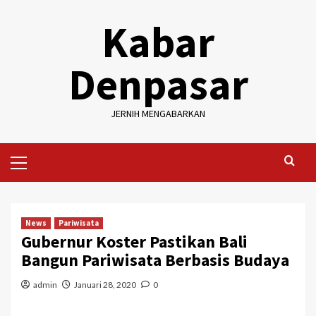
Skip
Kabar
to
content
Denpasar
JERNIH MENGABARKAN
Primary
Menu
News
Pariwisata
Gubernur Koster Pastikan Bali
Bangun Pariwisata Berbasis Budaya
admin
Januari 28, 2020
0