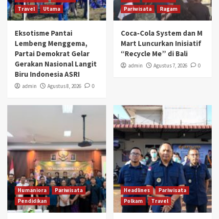
Travel
Utama
Pariwisata
Ragam
Eksotisme Pantai
Coca-Cola System dan M
Lembeng Menggema,
Mart Luncurkan Inisiatif
Partai Demokrat Gelar
“Recycle Me” di Bali
Gerakan Nasional Langit
admin
Agustus 7, 2026
0
Biru Indonesia ASRI
admin
Agustus 8, 2026
0
Humaniora
Pariwisata
Headlines
Pariwisata
Pendidikan
Polkam
Travel