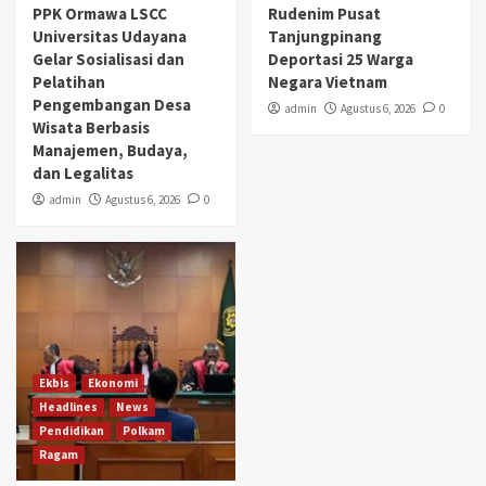
PPK Ormawa LSCC
Rudenim Pusat
Universitas Udayana
Tanjungpinang
Gelar Sosialisasi dan
Deportasi 25 Warga
Pelatihan
Negara Vietnam
Pengembangan Desa
admin
Agustus 6, 2026
0
Wisata Berbasis
Manajemen, Budaya,
dan Legalitas
admin
Agustus 6, 2026
0
Ekbis
Ekonomi
Headlines
News
Pendidikan
Polkam
Ragam