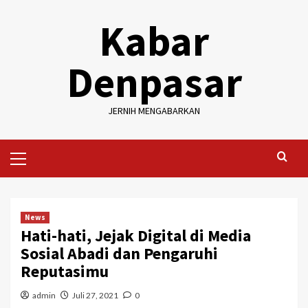
Skip
Kabar
to
content
Denpasar
JERNIH MENGABARKAN
Primary
Menu
News
Hati-hati, Jejak Digital di Media
Sosial Abadi dan Pengaruhi
Reputasimu
admin
Juli 27, 2021
0