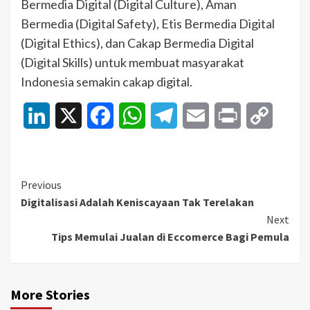
Bermedia Digital (Digital Culture), Aman
Bermedia (Digital Safety), Etis Bermedia Digital
(Digital Ethics), dan Cakap Bermedia Digital
(Digital Skills) untuk membuat masyarakat
Indonesia semakin cakap digital.
LinkedIn
X
Facebook
WhatsApp
Telegram
Email
Print
Copy
Link
Continue
Previous
Digitalisasi Adalah Keniscayaan Tak Terelakan
Reading
Next
Tips Memulai Jualan di Eccomerce Bagi Pemula
More Stories