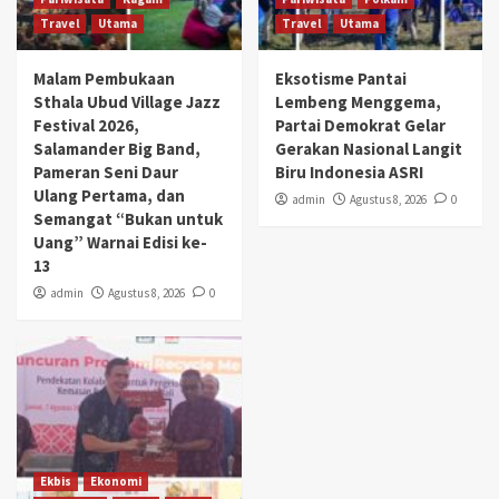
Travel
Utama
Travel
Utama
Malam Pembukaan
Eksotisme Pantai
Sthala Ubud Village Jazz
Lembeng Menggema,
Festival 2026,
Partai Demokrat Gelar
Salamander Big Band,
Gerakan Nasional Langit
Pameran Seni Daur
Biru Indonesia ASRI
Ulang Pertama, dan
admin
Agustus 8, 2026
0
Semangat “Bukan untuk
Uang” Warnai Edisi ke-
13
admin
Agustus 8, 2026
0
Ekbis
Ekonomi