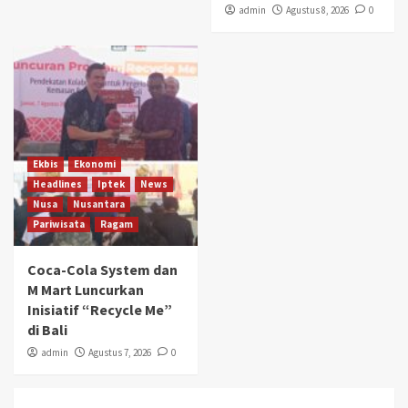
admin
Agustus 8, 2026
0
Ekbis
Ekonomi
Headlines
Iptek
News
Nusa
Nusantara
Pariwisata
Ragam
Coca-Cola System dan
M Mart Luncurkan
Inisiatif “Recycle Me”
di Bali
admin
Agustus 7, 2026
0