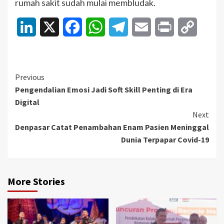
rumah sakit sudah mulai membludak.
LinkedIn
X
Facebook
WhatsApp
Telegram
Email
Print
Copy
Link
Continue
Previous
Pengendalian Emosi Jadi Soft Skill Penting di Era
Reading
Digital
Next
Denpasar Catat Penambahan Enam Pasien Meninggal
Dunia Terpapar Covid-19
More Stories