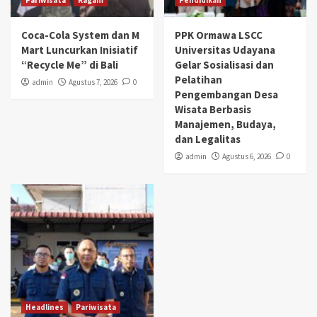
Coca-Cola System dan M
PPK Ormawa LSCC
Mart Luncurkan Inisiatif
Universitas Udayana
“Recycle Me” di Bali
Gelar Sosialisasi dan
Pelatihan
admin
Agustus 7, 2026
0
Pengembangan Desa
Wisata Berbasis
Manajemen, Budaya,
dan Legalitas
admin
Agustus 6, 2026
0
Headlines
Pariwisata