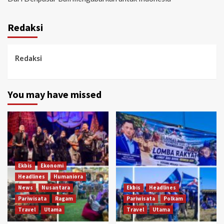
Redaksi
Redaksi
You may have missed
Ekbis
Ekonomi
Headlines
Humaniora
News
Nusantara
Ekbis
Headlines
Pariwisata
Ragam
Pariwisata
Polkam
Travel
Utama
Travel
Utama