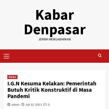
Skip
Kabar
to
content
Denpasar
JERNIH MENGABARKAN
Primary
Menu
News
I.G.N Kesuma Kelakan: Pemerintah
Butuh Kritik Konstruktif di Masa
Pandemi
admin
Juli 12, 2021
0