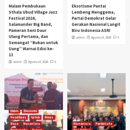
Malam Pembukaan
Eksotisme Pantai
Sthala Ubud Village Jazz
Lembeng Menggema,
Festival 2026,
Partai Demokrat Gelar
Salamander Big Band,
Gerakan Nasional Langit
Pameran Seni Daur
Biru Indonesia ASRI
Ulang Pertama, dan
admin
Agustus 8, 2026
0
Semangat “Bukan untuk
Uang” Warnai Edisi ke-
13
admin
Agustus 8, 2026
0
Ekbis
Ekonomi
Headlines
Iptek
News
Nusa
Nusantara
Humaniora
Pariwisata
Pariwisata
Ragam
Pendidikan