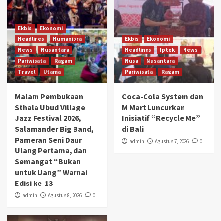
Ekbis
Ekonomi
Headlines
Humaniora
Ekbis
Ekonomi
News
Nusantara
Headlines
Iptek
News
Pariwisata
Ragam
Nusa
Nusantara
Travel
Utama
Pariwisata
Ragam
Malam Pembukaan
Coca-Cola System dan
Sthala Ubud Village
M Mart Luncurkan
Jazz Festival 2026,
Inisiatif “Recycle Me”
Salamander Big Band,
di Bali
Pameran Seni Daur
admin
Agustus 7, 2026
0
Ulang Pertama, dan
Semangat “Bukan
untuk Uang” Warnai
Edisi ke-13
admin
Agustus 8, 2026
0