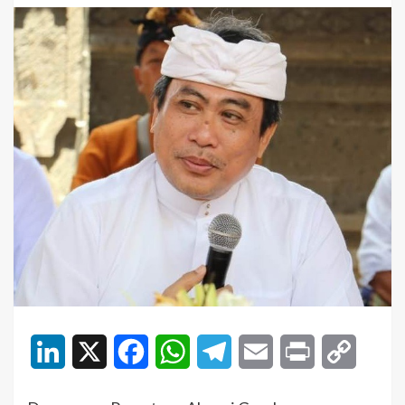
LinkedIn
X
Facebook
WhatsApp
Telegram
Email
Print
Copy
Link