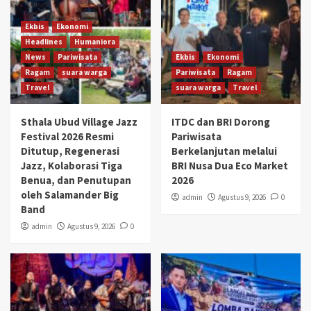
Ekbis
Ekonomi
Headlines
Humaniora
News
Pariwisata
Ekbis
Ekonomi
Ragam
suara warga
Pariwisata
Ragam
Travel
suara warga
Travel
Sthala Ubud Village Jazz
ITDC dan BRI Dorong
Festival 2026 Resmi
Pariwisata
Ditutup, Regenerasi
Berkelanjutan melalui
Jazz, Kolaborasi Tiga
BRI Nusa Dua Eco Market
Benua, dan Penutupan
2026
oleh Salamander Big
admin
Agustus 9, 2026
0
Band
admin
Agustus 9, 2026
0