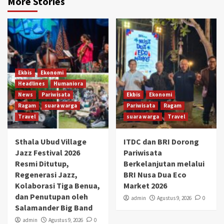
More Stories
Ekbis
Ekonomi
Headlines
Humaniora
News
Pariwisata
Ekbis
Ekonomi
Ragam
suara warga
Pariwisata
Ragam
Travel
suara warga
Travel
Sthala Ubud Village
ITDC dan BRI Dorong
Jazz Festival 2026
Pariwisata
Resmi Ditutup,
Berkelanjutan melalui
Regenerasi Jazz,
BRI Nusa Dua Eco
Kolaborasi Tiga Benua,
Market 2026
dan Penutupan oleh
admin
Agustus 9, 2026
0
Salamander Big Band
admin
Agustus 9, 2026
0