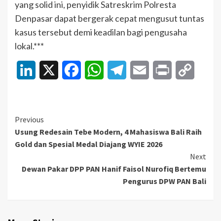
yang solid ini, penyidik Satreskrim Polresta
Denpasar dapat bergerak cepat mengusut tuntas
kasus tersebut demi keadilan bagi pengusaha
lokal.***
LinkedIn
X
Facebook
WhatsApp
Telegram
Email
Print
Copy
Link
Continue
Previous
Usung Redesain Tebe Modern, 4 Mahasiswa Bali Raih
Reading
Gold dan Spesial Medal Diajang WYIE 2026
Next
Dewan Pakar DPP PAN Hanif Faisol Nurofiq Bertemu
Pengurus DPW PAN Bali