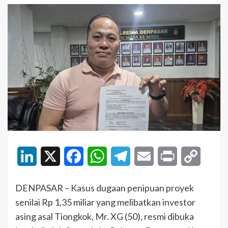
LinkedIn
X
Facebook
WhatsApp
Telegram
Email
Print
Copy
Link
DENPASAR – Kasus dugaan penipuan proyek
senilai Rp 1,35 miliar yang melibatkan investor
asing asal Tiongkok, Mr. XG (50), resmi dibuka