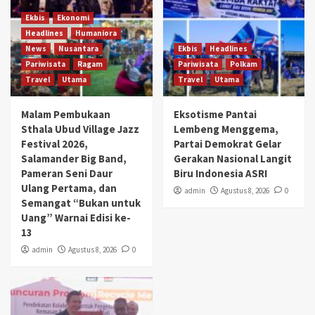
Ekbis
Ekonomi
Headlines
Humaniora
News
Nusantara
Ekbis
Headlines
Pariwisata
Ragam
Pariwisata
Polkam
Travel
Utama
Travel
Utama
Malam Pembukaan
Eksotisme Pantai
Sthala Ubud Village Jazz
Lembeng Menggema,
Festival 2026,
Partai Demokrat Gelar
Salamander Big Band,
Gerakan Nasional Langit
Pameran Seni Daur
Biru Indonesia ASRI
Ulang Pertama, dan
admin
Agustus 8, 2026
0
Semangat “Bukan untuk
Uang” Warnai Edisi ke-
13
admin
Agustus 8, 2026
0