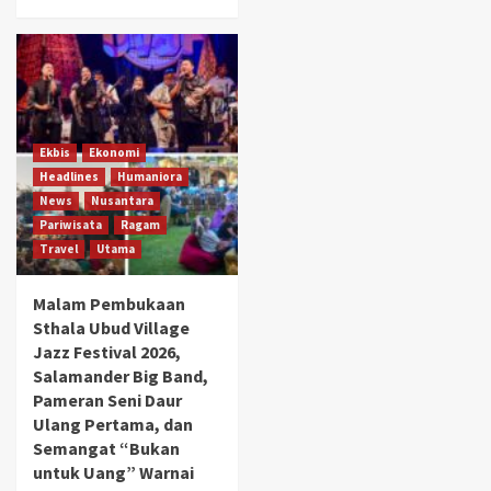
Ekbis
Ekonomi
Headlines
Humaniora
News
Nusantara
Pariwisata
Ragam
Travel
Utama
Malam Pembukaan
Sthala Ubud Village
Jazz Festival 2026,
Salamander Big Band,
Pameran Seni Daur
Ulang Pertama, dan
Semangat “Bukan
untuk Uang” Warnai