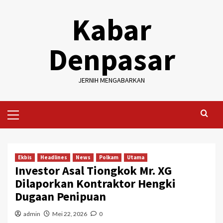
Skip
Kabar
to
content
Denpasar
JERNIH MENGABARKAN
Primary
Menu
Ekbis
Headlines
News
Polkam
Utama
Investor Asal Tiongkok Mr. XG
Dilaporkan Kontraktor Hengki
Dugaan Penipuan
admin
Mei 22, 2026
0