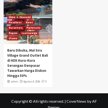
Ekbis
Ekonomi
Headlines
News
Nusantara
Pariwisata
Ragam
suara warga
Utama
Baru Dibuka, Mal Sira
Village Grand Outlet Bali
di KEK Kura-Kura
Serangan Denpasar
Tawarkan Harga Diskon
Hingga 50%
admin
Agustus 4, 2026
0
Copyright © All rights reserved.
|
CoverNews
by AF
themes.