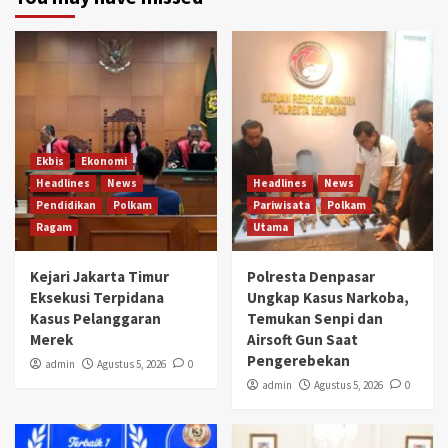
Ekbis
Ekonomi
Headlines
News
Headlines
News
Pendidikan
Polkam
Pariwisata
Polkam
Ragam
Utama
Kejari Jakarta Timur
Polresta Denpasar
Eksekusi Terpidana
Ungkap Kasus Narkoba,
Kasus Pelanggaran
Temukan Senpi dan
Merek
Airsoft Gun Saat
Pengerebekan
admin
Agustus 5, 2026
0
admin
Agustus 5, 2026
0