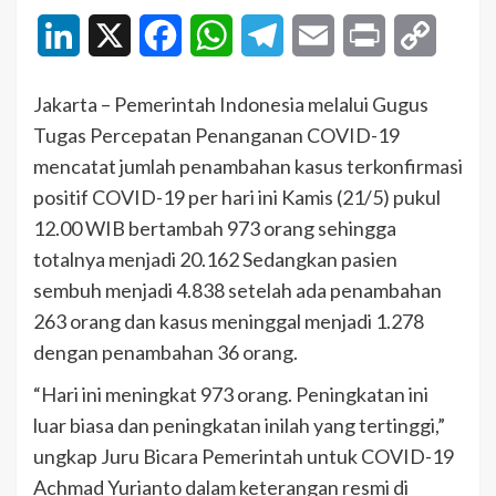
LinkedIn
X
Facebook
WhatsApp
Telegram
Email
Print
Copy
Link
Jakarta – Pemerintah Indonesia melalui Gugus
Tugas Percepatan Penanganan COVID-19
mencatat jumlah penambahan kasus terkonfirmasi
positif COVID-19 per hari ini Kamis (21/5) pukul
12.00 WIB bertambah 973 orang sehingga
totalnya menjadi 20.162 Sedangkan pasien
sembuh menjadi 4.838 setelah ada penambahan
263 orang dan kasus meninggal menjadi 1.278
dengan penambahan 36 orang.
“Hari ini meningkat 973 orang. Peningkatan ini
luar biasa dan peningkatan inilah yang tertinggi,”
ungkap Juru Bicara Pemerintah untuk COVID-19
Achmad Yurianto dalam keterangan resmi di