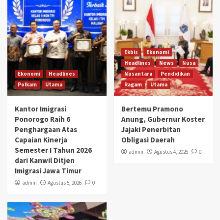
Ekbis
Ekonomi
Headlines
News
Nusa
Ekonomi
Headlines
Nusantara
Pendidikan
Polkam
Utama
Ragam
Utama
Kantor Imigrasi
Bertemu Pramono
Ponorogo Raih 6
Anung, Gubernur Koster
Penghargaan Atas
Jajaki Penerbitan
Capaian Kinerja
Obligasi Daerah
Semester I Tahun 2026
admin
Agustus 4, 2026
0
dari Kanwil Ditjen
Imigrasi Jawa Timur
admin
Agustus 5, 2026
0