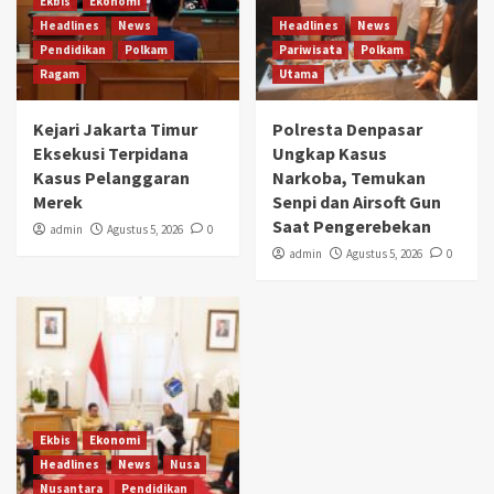
Ekbis
Ekonomi
Headlines
News
Headlines
News
Pendidikan
Polkam
Pariwisata
Polkam
Ragam
Utama
Kejari Jakarta Timur
Polresta Denpasar
Eksekusi Terpidana
Ungkap Kasus
Kasus Pelanggaran
Narkoba, Temukan
Merek
Senpi dan Airsoft Gun
Saat Pengerebekan
admin
Agustus 5, 2026
0
admin
Agustus 5, 2026
0
Ekbis
Ekonomi
Headlines
News
Nusa
Nusantara
Pendidikan