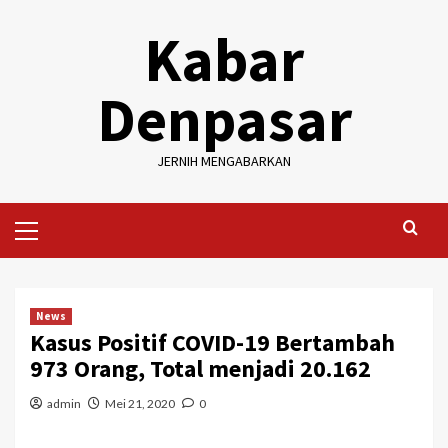
Skip
Kabar
to
content
Denpasar
JERNIH MENGABARKAN
Primary
Menu
News
Kasus Positif COVID-19 Bertambah
973 Orang, Total menjadi 20.162
admin
Mei 21, 2020
0