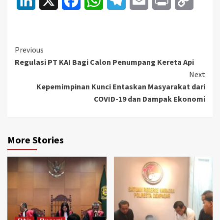
LinkedIn
X
Facebook
WhatsApp
Telegram
Email
Print
Copy
Link
Continue
Previous
Regulasi PT KAI Bagi Calon Penumpang Kereta Api
Reading
Next
Kepemimpinan Kunci Entaskan Masyarakat dari
COVID-19 dan Dampak Ekonomi
More Stories