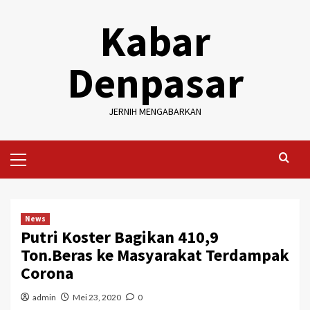
Skip
Kabar
to
content
Denpasar
JERNIH MENGABARKAN
Primary
Menu
News
Putri Koster Bagikan 410,9
Ton.Beras ke Masyarakat Terdampak
Corona
admin
Mei 23, 2020
0