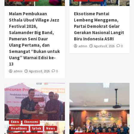
Malam Pembukaan
Eksotisme Pantai
Sthala Ubud Village Jazz
Lembeng Menggema,
Festival 2026,
Partai Demokrat Gelar
Salamander Big Band,
Gerakan Nasional Langit
Pameran Seni Daur
Biru Indonesia ASRI
Ulang Pertama, dan
admin
Agustus 8, 2026
0
Semangat “Bukan untuk
Uang” Warnai Edisi ke-
13
admin
Agustus 8, 2026
0
Ekbis
Ekonomi
Headlines
Iptek
News