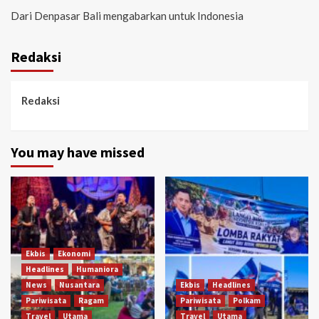
Dari Denpasar Bali mengabarkan untuk Indonesia
Redaksi
Redaksi
You may have missed
Ekbis
Ekonomi
Headlines
Humaniora
News
Nusantara
Ekbis
Headlines
Pariwisata
Ragam
Pariwisata
Polkam
Travel
Utama
Travel
Utama