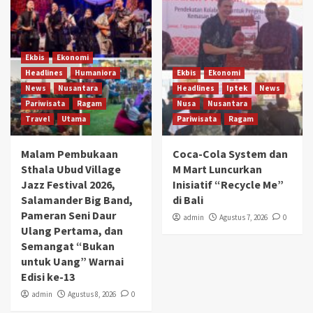
Ekbis
Ekonomi
Headlines
Humaniora
Ekbis
Ekonomi
News
Nusantara
Headlines
Iptek
News
Pariwisata
Ragam
Nusa
Nusantara
Travel
Utama
Pariwisata
Ragam
Malam Pembukaan
Coca-Cola System dan
Sthala Ubud Village
M Mart Luncurkan
Jazz Festival 2026,
Inisiatif “Recycle Me”
Salamander Big Band,
di Bali
Pameran Seni Daur
admin
Agustus 7, 2026
0
Ulang Pertama, dan
Semangat “Bukan
untuk Uang” Warnai
Edisi ke-13
admin
Agustus 8, 2026
0