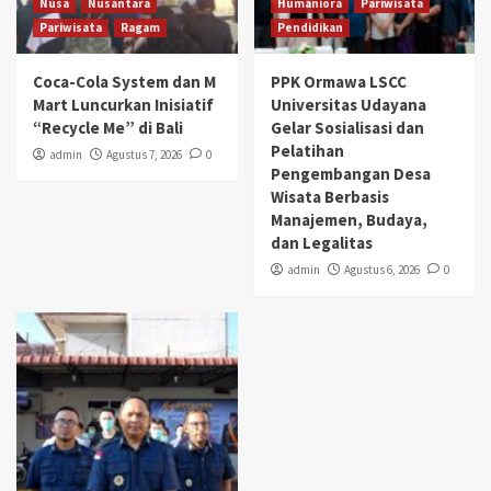
Nusa
Nusantara
Humaniora
Pariwisata
Pariwisata
Ragam
Pendidikan
Coca-Cola System dan M
PPK Ormawa LSCC
Mart Luncurkan Inisiatif
Universitas Udayana
“Recycle Me” di Bali
Gelar Sosialisasi dan
Pelatihan
admin
Agustus 7, 2026
0
Pengembangan Desa
Wisata Berbasis
Manajemen, Budaya,
dan Legalitas
admin
Agustus 6, 2026
0