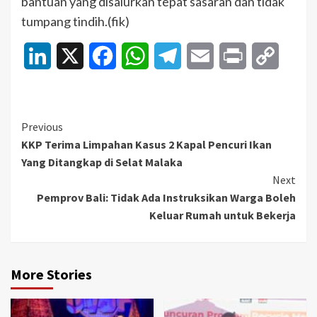
bantuan yang disalurkan tepat sasaran dan tidak
tumpang tindih.(fik)
LinkedIn
X
Facebook
WhatsApp
Telegram
Email
Print
Copy
Link
Continue
Previous
KKP Terima Limpahan Kasus 2 Kapal Pencuri Ikan
Reading
Yang Ditangkap di Selat Malaka
Next
Pemprov Bali: Tidak Ada Instruksikan Warga Boleh
Keluar Rumah untuk Bekerja
More Stories