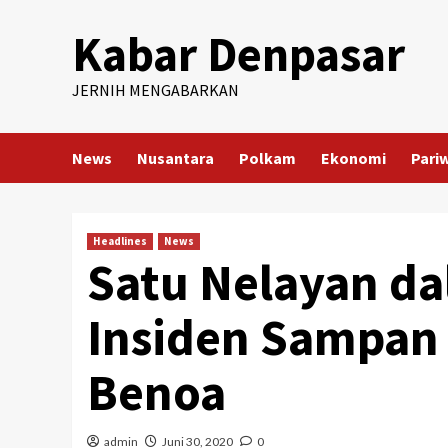
Skip
Kabar Denpasar
to
content
JERNIH MENGABARKAN
News
Nusantara
Polkam
Ekonomi
Pari
Headlines
News
Satu Nelayan da
Insiden Sampan 
Benoa
admin
Juni 30, 2020
0