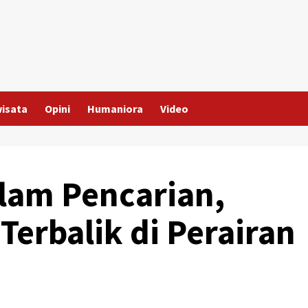
wisata
Opini
Humaniora
Video
lam Pencarian,
Terbalik di Perairan