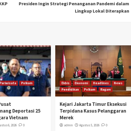
 KKP
Presiden Ingin Strategi Penanganan Pandemi dalam
Lingkup Lokal Diterapkan
Pariwisata
Polkam
Ekbis
Ekonomi
Headlines
News
Pendidikan
Polkam
Ragam
Pusat
Kejari Jakarta Timur Eksekusi
nang Deportasi 25
Terpidana Kasus Pelanggaran
gara Vietnam
Merek
ustus 6, 2026
0
admin
Agustus 5, 2026
0