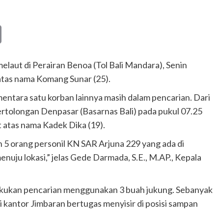
Copy
Link
elaut di Perairan Benoa (Tol Bali Mandara), Senin
 atas nama Komang Sunar (25).
mentara satu korban lainnya masih dalam pencarian. Dari
ertolongan Denpasar (Basarnas Bali) pada pukul 07.25
t atas nama Kadek Dika (19).
5 orang personil KN SAR Arjuna 229 yang ada di
u lokasi,” jelas Gede Darmada, S.E., M.AP., Kepala
lakukan pencarian menggunakan 3 buah jukung. Sebanyak
ri kantor Jimbaran bertugas menyisir di posisi sampan