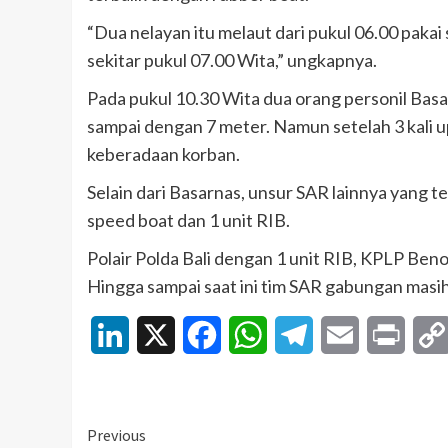
“Dua nelayan itu melaut dari pukul 06.00 pakai
sekitar pukul 07.00 Wita,” ungkapnya.
Pada pukul 10.30 Wita dua orang personil Bas
sampai dengan 7 meter. Namun setelah 3 kali
keberadaan korban.
Selain dari Basarnas, unsur SAR lainnya yang 
speed boat dan 1 unit RIB.
Polair Polda Bali dengan 1 unit RIB, KPLP Beno
Hingga sampai saat ini tim SAR gabungan masih
LinkedIn
X
Facebook
WhatsApp
Telegram
Email
Print
Continue
Previous