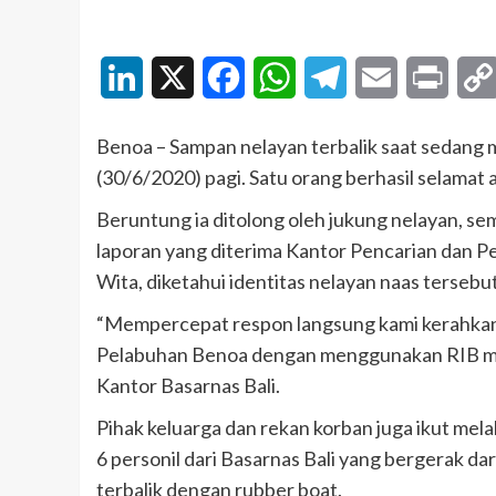
LinkedIn
X
Facebook
WhatsApp
Telegram
Email
Print
Benoa – Sampan nelayan terbalik saat sedang m
(30/6/2020) pagi. Satu orang berhasil selamat
Beruntung ia ditolong oleh jukung nelayan, se
laporan yang diterima Kantor Pencarian dan P
Wita, diketahui identitas nelayan naas tersebu
“Mempercepat respon langsung kami kerahkan 
Pelabuhan Benoa dengan menggunakan RIB menuj
Kantor Basarnas Bali.
Pihak keluarga dan rekan korban juga ikut me
6 personil dari Basarnas Bali yang bergerak da
terbalik dengan rubber boat.