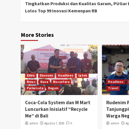
Tingkatkan Produksi dan Kualitas Garam, PUGar
Reading
Lolos Top 99 Inovasi Kemenpan RB
More Stories
Ekbis
Ekonomi
Headlines
Iptek
News
Nusa
Nusantara
Headlines
Pariwisata
Ragam
Travel
Coca-Cola System dan M Mart
Rudenim 
Luncurkan Inisiatif “Recycle
Tanjungpi
Me” di Bali
Warga Ne
admin
Agustus 7, 2026
0
admin
Ag