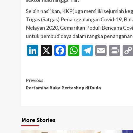
Selain nasi ikan, KKP juga memiliki sejumlah 
Tugas (Satgas) Penanggulangan Covid-19, Bula
Nelayan 2020, Gemarikan Peduli Bencana Covid-
untuk pembudidaya dalam rangka penanganan 
LinkedIn
X
Facebook
WhatsApp
Telegram
Email
Print
Continue
Previous
Pertamina Buka Pertashop di Duda
Reading
More Stories