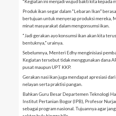
“Kegiatan ini menjadi wujud bakti kita kepada m
Produk ikan segar dalam “Lebaran Ikan” berasal
bertujuan untuk menyerap produksi mereka, Me
minat masyarakat dalam mengonsumsi ikan.
“Jadi gerakan ayo konsumsi ikan akan kita terus
bentuknya,” urainya.
Sebelumnya, Menteri Edhy menginisiasi pembag
Kegiatan tersebut tidak menggunakan dana APB
pusat maupun UPT KKP.
Gerakan nasi ikan juga mendapat apresiasi dar
nelayan serta praktisi pangan.
Bahkan Guru Besar Departemen Teknologi Hasil
Institut Pertanian Bogor (IPB), Profesor Nur
sebagai program nasional. Tujuannya agar jangka
sektor hulu hingga hilir.