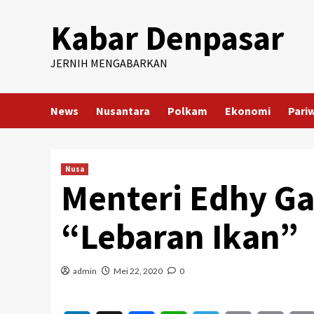
Skip
Kabar Denpasar
to
content
JERNIH MENGABARKAN
News
Nusantara
Polkam
Ekonomi
Pari
Nusa
Menteri Edhy G
“Lebaran Ikan”
admin
Mei 22, 2020
0