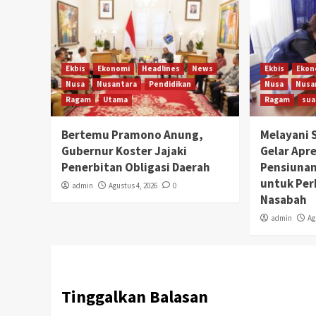
Ekbis
Ekonomi
Headlines
News
Ekbis
Ekon
Nusa
Nusantara
Pendidikan
Nusa
Nusa
Ragam
Utama
Ragam
sua
Bertemu Pramono Anung,
Melayani 
Gubernur Koster Jajaki
Gelar Apr
Penerbitan Obligasi Daerah
Pensiunan
untuk Pe
admin
Agustus 4, 2026
0
Nasabah
admin
Ag
Tinggalkan Balasan