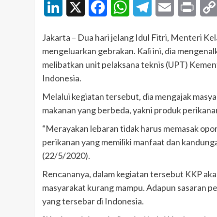
LinkedIn
X
Facebook
WhatsApp
Telegram
Email
Print
Jakarta – Dua hari jelang Idul Fitri, Menteri 
mengeluarkan gebrakan. Kali ini, dia mengenal
melibatkan unit pelaksana teknis (UPT) Kemen
Indonesia.
Melalui kegiatan tersebut, dia mengajak mas
makanan yang berbeda, yakni produk perikana
“Merayakan lebaran tidak harus memasak opor 
perikanan yang memiliki manfaat dan kandungan 
(22/5/2020).
Rencananya, dalam kegiatan tersebut KKP aka
masyarakat kurang mampu. Adapun sasaran pene
yang tersebar di Indonesia.