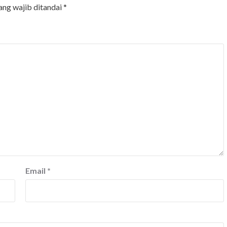
ang wajib ditandai
*
Email
*