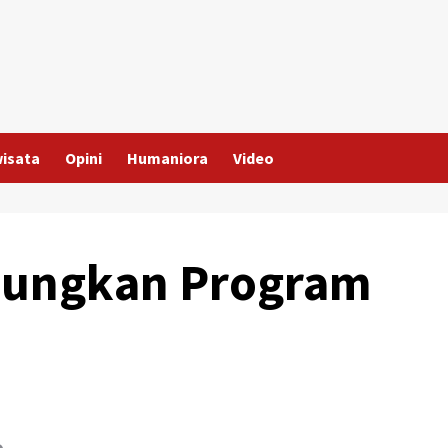
wisata
Opini
Humaniora
Video
aungkan Program