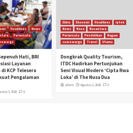
Ekbis
Ekonomi
Headlines
Iptek
omi
Headlines
News
News
Nusa
Nusantara
ntara
Pariwisata
Pariwisata
Pendidikan
Ragam
ra warga
suara warga
Travel
Utama
Sepenuh Hati, BRI
Dongkrak Quality Tourism,
esiasi Layanan
ITDC Hadirkan Pertunjukan
 di KCP Telesera
Seni Visual Modern ‘Cipta Rwa
rkuat Pengalaman
Loka’ di The Nusa Dua
admin
Agustus 2, 2026
0
ustus 3, 2026
0