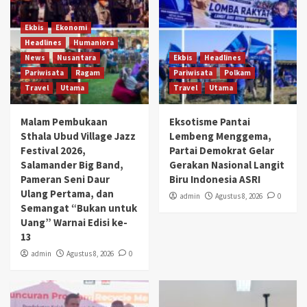
Ekbis
Ekonomi
Headlines
Humaniora
News
Nusantara
Ekbis
Headlines
Pariwisata
Ragam
Pariwisata
Polkam
Travel
Utama
Travel
Utama
Malam Pembukaan
Eksotisme Pantai
Sthala Ubud Village Jazz
Lembeng Menggema,
Festival 2026,
Partai Demokrat Gelar
Salamander Big Band,
Gerakan Nasional Langit
Pameran Seni Daur
Biru Indonesia ASRI
Ulang Pertama, dan
admin
Agustus 8, 2026
0
Semangat “Bukan untuk
Uang” Warnai Edisi ke-
13
admin
Agustus 8, 2026
0