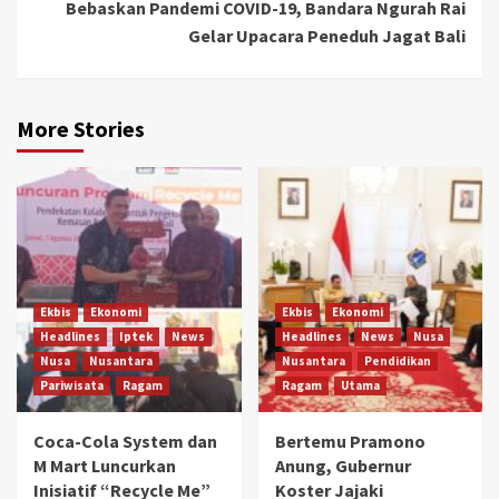
Bebaskan Pandemi COVID-19, Bandara Ngurah Rai
Gelar Upacara Peneduh Jagat Bali
More Stories
Ekbis
Ekonomi
Ekbis
Ekonomi
Headlines
Iptek
News
Headlines
News
Nusa
Nusa
Nusantara
Nusantara
Pendidikan
Pariwisata
Ragam
Ragam
Utama
Coca-Cola System dan
Bertemu Pramono
M Mart Luncurkan
Anung, Gubernur
Inisiatif “Recycle Me”
Koster Jajaki