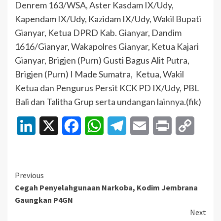
Denrem 163/WSA, Aster Kasdam IX/Udy,
Kapendam IX/Udy, Kazidam IX/Udy, Wakil Bupati
Gianyar, Ketua DPRD Kab. Gianyar, Dandim
1616/Gianyar, Wakapolres Gianyar, Ketua Kajari
Gianyar, Brigjen (Purn) Gusti Bagus Alit Putra,
Brigjen (Purn) I Made Sumatra, Ketua, Wakil
Ketua dan Pengurus Persit KCK PD IX/Udy, PBL
Bali dan Talitha Grup serta undangan lainnya.(fik)
LinkedIn
X
Facebook
WhatsApp
Telegram
Email
Print
Copy
Link
Continue
Previous
Cegah Penyelahgunaan Narkoba, Kodim Jembrana
Reading
Gaungkan P4GN
Next