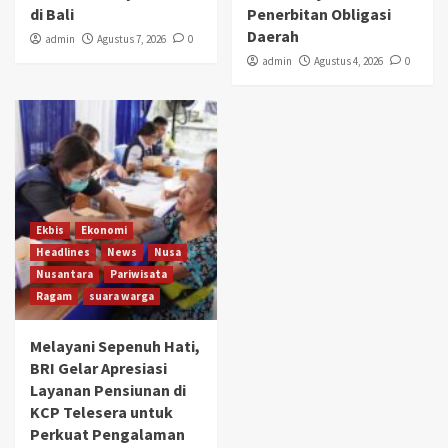
di Bali
Penerbitan Obligasi
Daerah
admin
Agustus 7, 2026
0
admin
Agustus 4, 2026
0
Ekbis
Ekonomi
Headlines
News
Nusa
Nusantara
Pariwisata
Ragam
suara warga
Melayani Sepenuh Hati,
BRI Gelar Apresiasi
Layanan Pensiunan di
KCP Telesera untuk
Perkuat Pengalaman