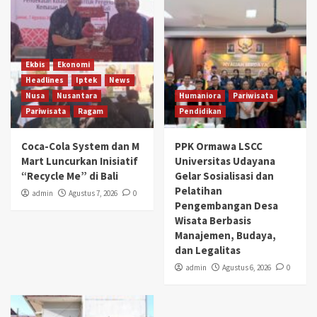
Ekbis
Ekonomi
Headlines
Iptek
News
Nusa
Nusantara
Humaniora
Pariwisata
Pariwisata
Ragam
Pendidikan
Coca-Cola System dan M
PPK Ormawa LSCC
Mart Luncurkan Inisiatif
Universitas Udayana
“Recycle Me” di Bali
Gelar Sosialisasi dan
Pelatihan
admin
Agustus 7, 2026
0
Pengembangan Desa
Wisata Berbasis
Manajemen, Budaya,
dan Legalitas
admin
Agustus 6, 2026
0