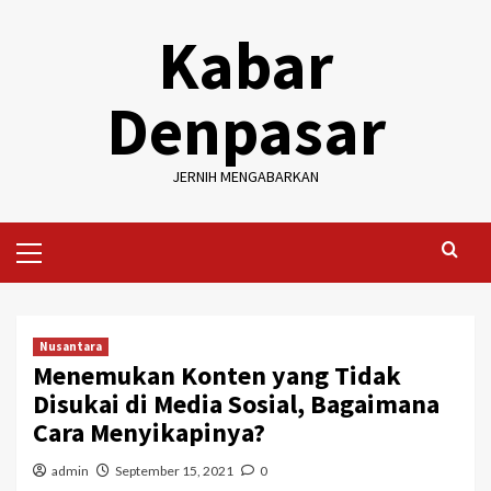
Skip
Kabar
to
content
Denpasar
JERNIH MENGABARKAN
Primary
Menu
Nusantara
Menemukan Konten yang Tidak
Disukai di Media Sosial, Bagaimana
Cara Menyikapinya?
admin
September 15, 2021
0