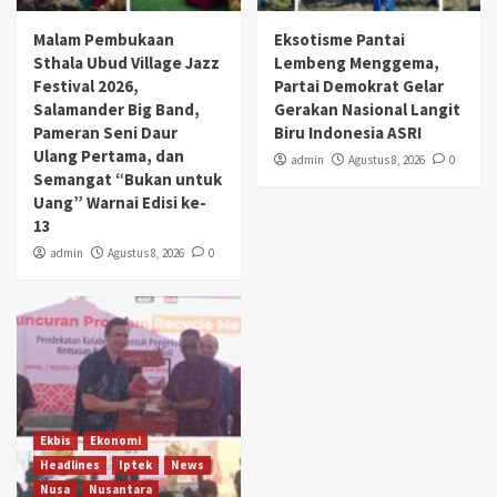
Malam Pembukaan
Eksotisme Pantai
Sthala Ubud Village Jazz
Lembeng Menggema,
Festival 2026,
Partai Demokrat Gelar
Salamander Big Band,
Gerakan Nasional Langit
Pameran Seni Daur
Biru Indonesia ASRI
Ulang Pertama, dan
admin
Agustus 8, 2026
0
Semangat “Bukan untuk
Uang” Warnai Edisi ke-
13
admin
Agustus 8, 2026
0
Ekbis
Ekonomi
Headlines
Iptek
News
Nusa
Nusantara