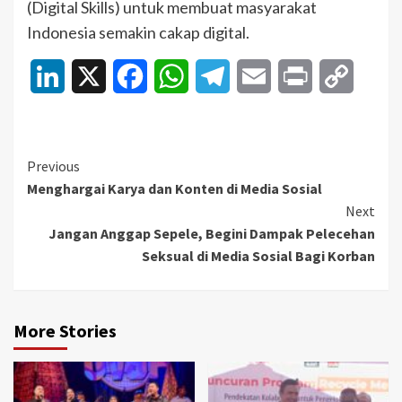
(Digital Skills) untuk membuat masyarakat
Indonesia semakin cakap digital.
LinkedIn
X
Facebook
WhatsApp
Telegram
Email
Print
Copy
Link
Continue
Previous
Menghargai Karya dan Konten di Media Sosial
Reading
Next
Jangan Anggap Sepele, Begini Dampak Pelecehan
Seksual di Media Sosial Bagi Korban
More Stories