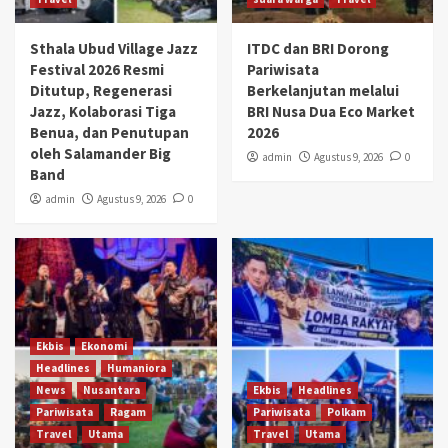
Sthala Ubud Village Jazz
ITDC dan BRI Dorong
Festival 2026 Resmi
Pariwisata
Ditutup, Regenerasi
Berkelanjutan melalui
Jazz, Kolaborasi Tiga
BRI Nusa Dua Eco Market
Benua, dan Penutupan
2026
oleh Salamander Big
admin
Agustus 9, 2026
0
Band
admin
Agustus 9, 2026
0
Ekbis
Ekonomi
Headlines
Humaniora
News
Nusantara
Ekbis
Headlines
Pariwisata
Ragam
Pariwisata
Polkam
Travel
Utama
Travel
Utama