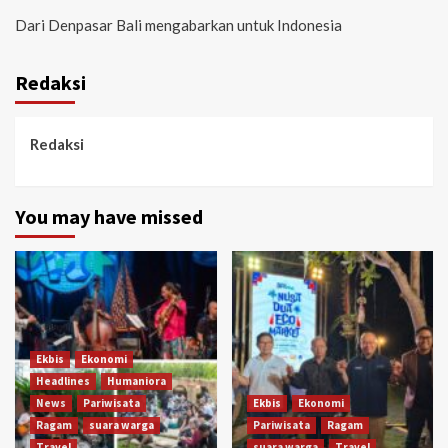
Dari Denpasar Bali mengabarkan untuk Indonesia
Redaksi
Redaksi
You may have missed
Ekbis
Ekonomi
Headlines
Humaniora
News
Pariwisata
Ekbis
Ekonomi
Ragam
suara warga
Pariwisata
Ragam
Travel
suara warga
Travel