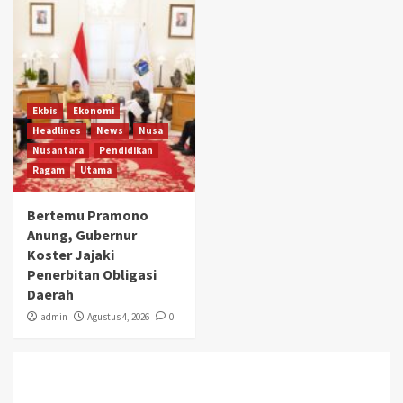
Ekbis
Ekonomi
Headlines
News
Nusa
Nusantara
Pendidikan
Ragam
Utama
Bertemu Pramono
Anung, Gubernur
Koster Jajaki
Penerbitan Obligasi
Daerah
admin
Agustus 4, 2026
0