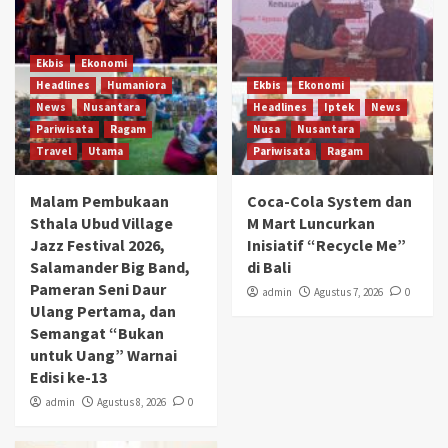
Ekbis
Ekonomi
Headlines
Humaniora
Ekbis
Ekonomi
News
Nusantara
Headlines
Iptek
News
Pariwisata
Ragam
Nusa
Nusantara
Travel
Utama
Pariwisata
Ragam
Malam Pembukaan
Coca-Cola System dan
Sthala Ubud Village
M Mart Luncurkan
Jazz Festival 2026,
Inisiatif “Recycle Me”
Salamander Big Band,
di Bali
Pameran Seni Daur
admin
Agustus 7, 2026
0
Ulang Pertama, dan
Semangat “Bukan
untuk Uang” Warnai
Edisi ke-13
admin
Agustus 8, 2026
0