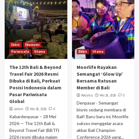
Ekbis
Ekonomi
Pariwisata
Utama
Ekbis
Utama
The 12th Bali & Beyond
Moorlife Rayakan
Travel Fair 2026 Resmi
Semangat ‘Glow Up’
Dibuka di Bali, Perkuat
Bersama Ratusan
Posisi Indonesia dalam
Member di Bali
Pasar Pariwisata
Redaksi
Mei 28, 2026
0
Global
Denpasar - Semangat
admin
Mei 28, 2026
0
bisnis sedang membara di
Kabardenpasar – 28 Mei
Bali! Baru-baru ini, Moorlife
2026 — The 12th Bali &
sukses menggelar acara
Beyond Travel Fair (BBTF)
akbar Bali Champion
2026 resmi dibuka malam
Conference 2026 yang...