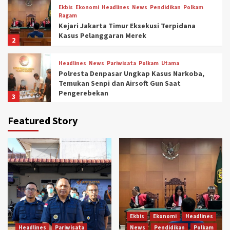
Ekbis
Ekonomi
Headlines
News
Pendidikan
Polkam
Ragam
Kejari Jakarta Timur Eksekusi Terpidana
Kasus Pelanggaran Merek
2
Headlines
News
Pariwisata
Polkam
Utama
Polresta Denpasar Ungkap Kasus Narkoba,
Temukan Senpi dan Airsoft Gun Saat
Pengerebekan
3
Ekonomi
Headlines
Polkam
Utama
Featured Story
Kantor Imigrasi Ponorogo Raih 6
Penghargaan Atas Capaian Kinerja
Semester I Tahun 2026 dari Kanwil Ditjen
4
Imigrasi Jawa Timur
Ekbis
Ekonomi
Headlines
News
Nusa
Nusantara
Pendidikan
Ragam
Utama
Bertemu Pramono Anung, Gubernur Koster
Jajaki Penerbitan Obligasi Daerah
5
Ekbis
Ekonomi
Headlines
Headlines
Pariwisata
News
Pendidikan
Polkam