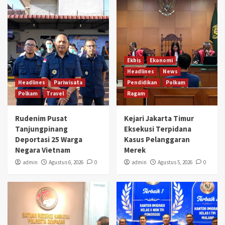
Ekbis
Ekonomi
Headlines
News
Headlines
Pariwisata
Pendidikan
Polkam
Polkam
Travel
Ragam
Rudenim Pusat
Kejari Jakarta Timur
Tanjungpinang
Eksekusi Terpidana
Deportasi 25 Warga
Kasus Pelanggaran
Negara Vietnam
Merek
admin
Agustus 6, 2026
0
admin
Agustus 5, 2026
0