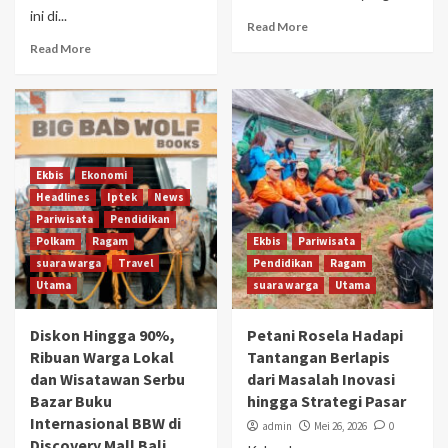
ini di...
Read More
Read More
Ekbis
Ekonomi
Headlines
Iptek
News
Pariwisata
Pendidikan
Polkam
Ragam
Ekbis
Pariwisata
suara warga
Travel
Pendidikan
Ragam
Utama
suara warga
Utama
Diskon Hingga 90%,
Petani Rosela Hadapi
Ribuan Warga Lokal
Tantangan Berlapis
dan Wisatawan Serbu
dari Masalah Inovasi
Bazar Buku
hingga Strategi Pasar
Internasional BBW di
admin
Mei 26, 2026
0
Discovery Mall Bali