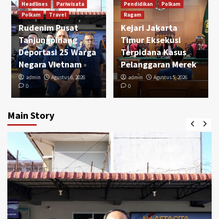
Headlines
Pariwisata
Pendidikan
Polkam
Polkam
Travel
Ragam
Rudenim Pusat
Kejari Jakarta
Tanjungpinang
Timur Eksekusi
Deportasi 25 Warga
Terpidana Kasus
Negara Vietnam
Pelanggaran Merek
admin
Agustus 6, 2026
admin
Agustus 5, 2026
0
0
Main Story