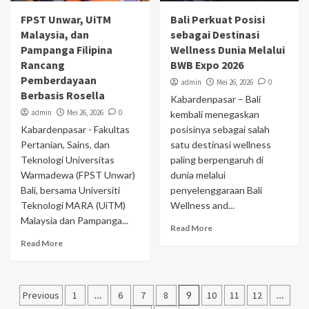
FPST Unwar, UiTM
Bali Perkuat Posisi
Malaysia, dan
sebagai Destinasi
Pampanga Filipina
Wellness Dunia Melalui
Rancang
BWB Expo 2026
Pemberdayaan
admin
Mei 26, 2026
0
Berbasis Rosella
Kabardenpasar – Bali
admin
Mei 26, 2026
0
kembali menegaskan
Kabardenpasar - Fakultas
posisinya sebagai salah
Pertanian, Sains, dan
satu destinasi wellness
Teknologi Universitas
paling berpengaruh di
Warmadewa (FPST Unwar)
dunia melalui
Bali, bersama Universiti
penyelenggaraan Bali
Teknologi MARA (UiTM)
Wellness and...
Malaysia dan Pampanga...
Read More
Read More
Navigasi
Previous
1
…
6
7
8
9
10
11
12
…