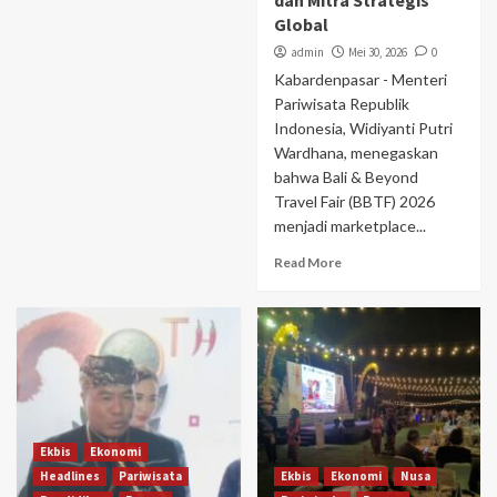
dan Mitra Strategis
Global
admin
Mei 30, 2026
0
Kabardenpasar - Menteri
Pariwisata Republik
Indonesia, Widiyanti Putri
Wardhana, menegaskan
bahwa Bali & Beyond
Travel Fair (BBTF) 2026
menjadi marketplace...
Read More
Ekbis
Ekonomi
Headlines
Pariwisata
Ekbis
Ekonomi
Nusa