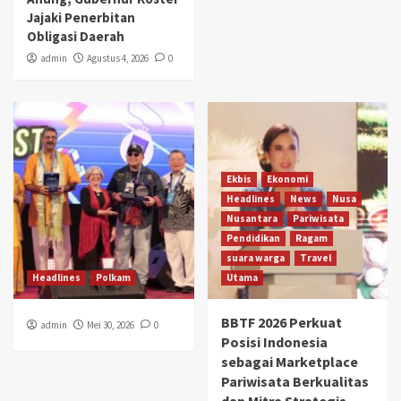
Jajaki Penerbitan
Obligasi Daerah
admin
Agustus 4, 2026
0
Ekbis
Ekonomi
Headlines
News
Nusa
Nusantara
Pariwisata
Pendidikan
Ragam
suara warga
Travel
Headlines
Polkam
Utama
BBTF 2026 Perkuat
admin
Mei 30, 2026
0
Posisi Indonesia
sebagai Marketplace
Pariwisata Berkualitas