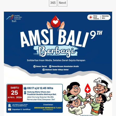
pos
365
Next