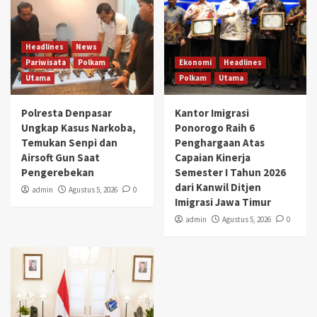
Headlines
News
Pariwisata
Polkam
Ekonomi
Headlines
Utama
Polkam
Utama
Polresta Denpasar
Kantor Imigrasi
Ungkap Kasus Narkoba,
Ponorogo Raih 6
Temukan Senpi dan
Penghargaan Atas
Airsoft Gun Saat
Capaian Kinerja
Pengerebekan
Semester I Tahun 2026
dari Kanwil Ditjen
admin
Agustus 5, 2026
0
Imigrasi Jawa Timur
admin
Agustus 5, 2026
0