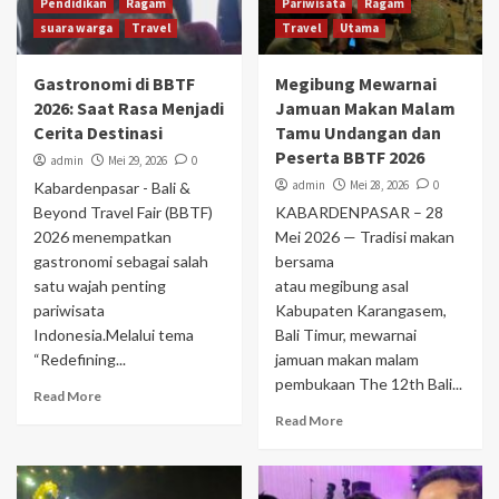
Pendidikan
Ragam
Pariwisata
Ragam
suara warga
Travel
Travel
Utama
Gastronomi di BBTF
Megibung Mewarnai
2026: Saat Rasa Menjadi
Jamuan Makan Malam
Cerita Destinasi
Tamu Undangan dan
Peserta BBTF 2026
admin
Mei 29, 2026
0
admin
Mei 28, 2026
0
Kabardenpasar - Bali &
Beyond Travel Fair (BBTF)
KABARDENPASAR – 28
2026 menempatkan
Mei 2026 — Tradisi makan
gastronomi sebagai salah
bersama
satu wajah penting
atau megibung asal
pariwisata
Kabupaten Karangasem,
Indonesia.Melalui tema
Bali Timur, mewarnai
“Redefining...
jamuan makan malam
pembukaan The 12th Bali...
Read More
Read More