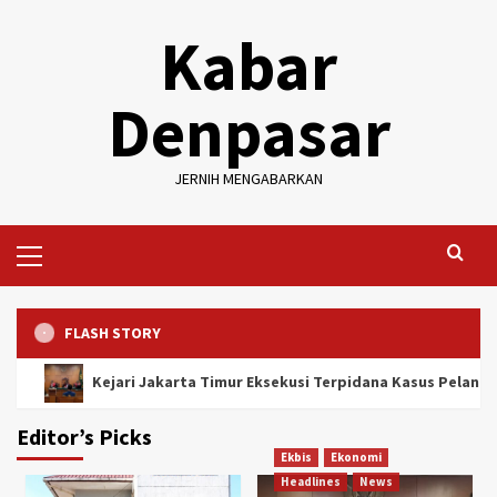
Skip
Kabar
to
content
Denpasar
JERNIH MENGABARKAN
Primary
Menu
FLASH STORY
karta Timur Eksekusi Terpidana Kasus Pelanggaran Merek
Editor’s Picks
Ekbis
Ekonomi
Headlines
News