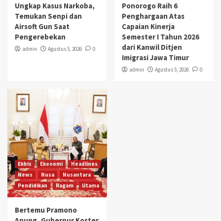
Ungkap Kasus Narkoba,
Ponorogo Raih 6
Pendidikan
Ragam
Utama
Temukan Senpi dan
Penghargaan Atas
Bertemu Pramono Anung, Gubernur Koster
Airsoft Gun Saat
Jajaki Penerbitan Obligasi Daerah
Capaian Kinerja
5
Pengerebekan
Semester I Tahun 2026
dari Kanwil Ditjen
admin
Agustus 5, 2026
0
Imigrasi Jawa Timur
admin
Agustus 5, 2026
0
Ekbis
Ekonomi
Headlines
News
Nusa
Nusantara
Pendidikan
Ragam
Utama
Bertemu Pramono
Anung, Gubernur Koster