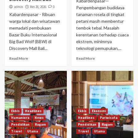
Kabardenpasar—
admin
Mei 26, 2026
0
Pengembangan budidaya
Kabardenpasar - Ribuan
tanaman rosela di tingkat
warga lokal dan wisatawan
petani masih membentur
memadati pembukaan
tembok tebal. Masalah
Bazar Buku Internasional
kerentanan terhadap cuaca
Big Bad Wolf (BBW) di
ekstrem, minimnya
Discovery Mall Bali...
teknologi pemupukan,...
Read More
Read More
Ekbis
Headlines
Ekbis
Ekonomi
Humaniora
News
Headlines
Pariwisata
Pendidikan
Ragam
Pendidikan
Ragam
Travel
Utama
Travel
Utama