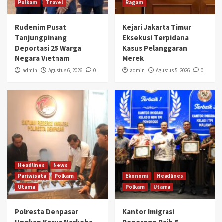
Polkam
Travel
Ragam
Rudenim Pusat
Kejari Jakarta Timur
Tanjungpinang
Eksekusi Terpidana
Deportasi 25 Warga
Kasus Pelanggaran
Negara Vietnam
Merek
admin
Agustus 6, 2026
0
admin
Agustus 5, 2026
0
Headlines
News
Pariwisata
Polkam
Ekonomi
Headlines
Utama
Polkam
Utama
Polresta Denpasar
Kantor Imigrasi
Ungkap Kasus Narkoba,
Ponorogo Raih 6