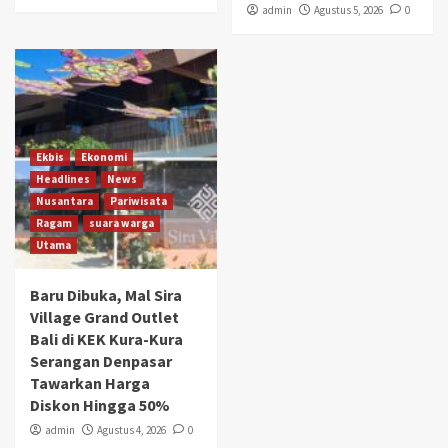
admin
Agustus 5, 2026
0
Ekbis
Ekonomi
Headlines
News
Nusantara
Pariwisata
Ragam
suara warga
Utama
Baru Dibuka, Mal Sira
Village Grand Outlet
Bali di KEK Kura-Kura
Serangan Denpasar
Tawarkan Harga
Diskon Hingga 50%
admin
Agustus 4, 2026
0