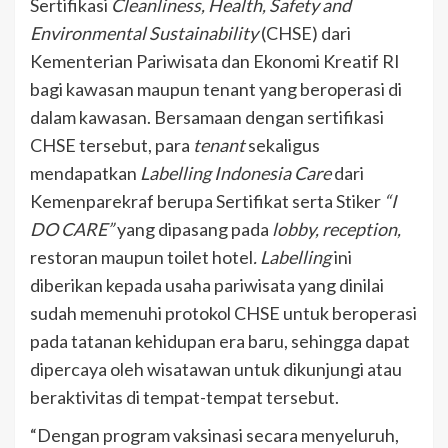
Sertifikasi
Cleanliness, Health, Safety and
Environmental Sustainability
(CHSE) dari
Kementerian Pariwisata dan Ekonomi Kreatif RI
bagi kawasan maupun tenant yang beroperasi di
dalam kawasan. Bersamaan dengan sertifikasi
CHSE tersebut, para
tenant
sekaligus
mendapatkan
Labelling Indonesia Care
dari
Kemenparekraf berupa Sertifikat serta Stiker
“I
DO CARE”
yang dipasang pada
lobby, reception,
restoran maupun toilet
hotel
. Labelling
ini
diberikan kepada usaha pariwisata yang dinilai
sudah memenuhi protokol CHSE untuk beroperasi
pada tatanan kehidupan era baru, sehingga dapat
dipercaya oleh wisatawan untuk dikunjungi atau
beraktivitas di tempat-tempat tersebut.
“Dengan program vaksinasi secara menyeluruh,