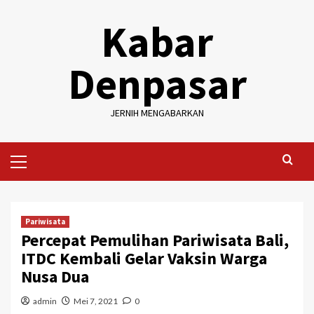
Skip
Kabar
to
content
Denpasar
JERNIH MENGABARKAN
Primary
Menu
Pariwisata
Percepat Pemulihan Pariwisata Bali,
ITDC Kembali Gelar Vaksin Warga
Nusa Dua
admin
Mei 7, 2021
0