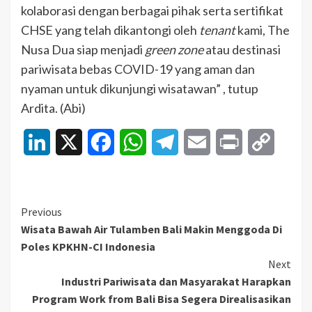
kolaborasi dengan berbagai pihak serta sertifikat
CHSE yang telah dikantongi oleh
tenant
kami, The
Nusa Dua siap menjadi
green zone
atau destinasi
pariwisata bebas COVID-19 yang aman dan
nyaman untuk dikunjungi wisatawan” , tutup
Ardita. (Abi)
LinkedIn
X
Facebook
WhatsApp
Telegram
Email
Print
Copy
Link
Continue
Previous
Wisata Bawah Air Tulamben Bali Makin Menggoda Di
Reading
Poles KPKHN-CI Indonesia
Next
Industri Pariwisata dan Masyarakat Harapkan
Program Work from Bali Bisa Segera Direalisasikan