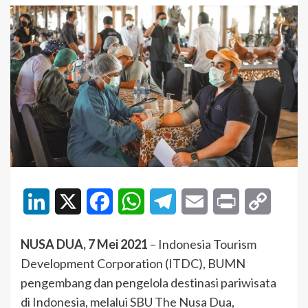
LinkedIn
X
Facebook
WhatsApp
Telegram
Email
Print
Copy
Link
NUSA DUA, 7 Mei 2021
– Indonesia Tourism
Development Corporation (ITDC), BUMN
pengembang dan pengelola destinasi pariwisata
di Indonesia, melalui SBU The Nusa Dua,