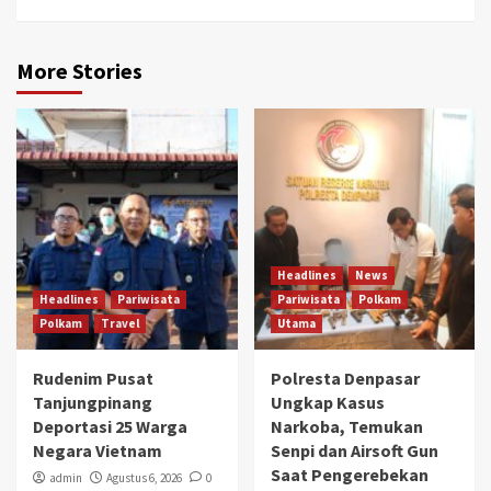
More Stories
Headlines
News
Headlines
Pariwisata
Pariwisata
Polkam
Polkam
Travel
Utama
Rudenim Pusat
Polresta Denpasar
Tanjungpinang
Ungkap Kasus
Deportasi 25 Warga
Narkoba, Temukan
Negara Vietnam
Senpi dan Airsoft Gun
Saat Pengerebekan
admin
Agustus 6, 2026
0