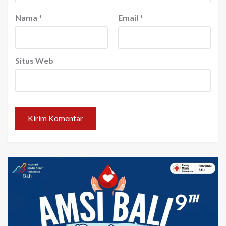
Nama
*
Email
*
Situs Web