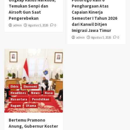
Temukan Senpi dan
Penghargaan Atas
Airsoft Gun Saat
Capaian Kinerja
Pengerebekan
Semester I Tahun 2026
dari Kanwil Ditjen
admin
Agustus 5, 2026
0
Imigrasi Jawa Timur
admin
Agustus 5, 2026
0
Ekbis
Ekonomi
Headlines
News
Nusa
Nusantara
Pendidikan
Ragam
Utama
Bertemu Pramono
Anung, Gubernur Koster