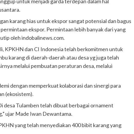
nggup untuk menjadi garda terdepan dalam hal
usantara.
an karang hias untuk ekspor sangat potensial dan bagus
 permintaan ekspor. Permintaan lebih banyak dari yang
ikutip oleh indobalinews.com.
ali, KPKHN dan CI Indonesia telah berkomitmen untuk
u karang di daerah-daerah atau desa yg juga telah
rnya melalui pembuatan peraturan desa, melalui
ndemi dengan memperkuat kolaborasi dan sinergi para
n (ekosistem).
i desa Tulamben telah dibuat berbagai ornament
ng,” ujar Made Iwan Dewantama.
KPKHN yang telah menyediakan 400 bibit karang yang