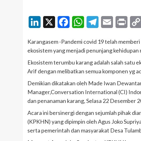
LinkedIn
X
Facebook
WhatsApp
Telegram
Email
Print
Karangasem -Pandemi covid 19 telah memberi 
ekosistem yang menjadi penunjang kehidupan 
Ekosistem terumbu karang adalah salah satu eko
Arif dengan melibatkan semua komponen yg ad
Demikian dikatakan oleh Made Iwan Dewantam
Manager,Conversation International (CI) Indo
dan penanaman karang, Selasa 22 Desember 2
Acara ini bersinergi dengan sejumlah pihak d
(KPKHN) yang dipimpin oleh Agus Joko Supriya
serta pemerintah dan masyarakat Desa Tulam