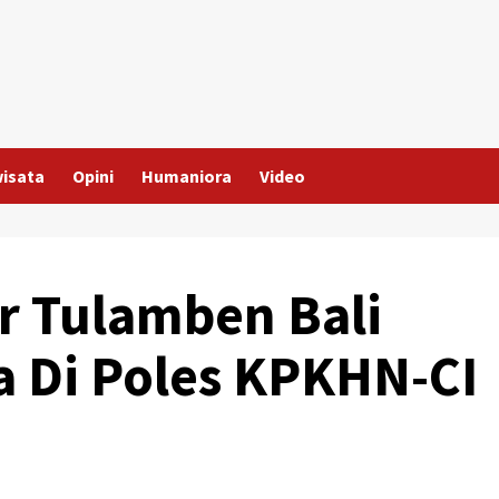
wisata
Opini
Humaniora
Video
r Tulamben Bali
 Di Poles KPKHN-CI