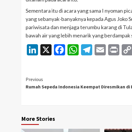
Sementara itu di acara yang sama I nyoman pi
yang sebanyak-banyaknya kepada Agus Joko S
pariwisata dan menjaga terumbu karang di Tul
bawah air yang lebih menarik yang berdampak 
LinkedIn
X
Facebook
WhatsApp
Telegram
Email
Print
Continue
Previous
Rumah Sepeda Indonesia Keempat Diresmikan di 
Reading
More Stories