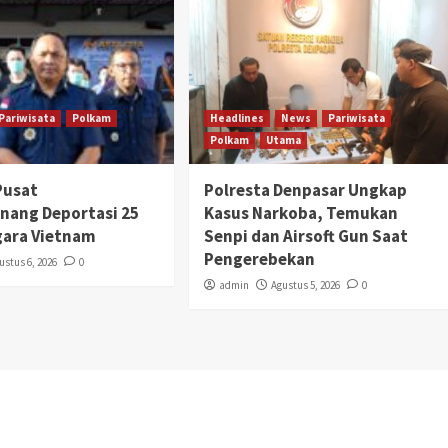
Pariwisata
Polkam
Headlines
News
Pariwisata
Polkam
Utama
Pusat
Polresta Denpasar Ungkap
nang Deportasi 25
Kasus Narkoba, Temukan
gara Vietnam
Senpi dan Airsoft Gun Saat
Pengerebekan
ustus 6, 2026
0
admin
Agustus 5, 2026
0