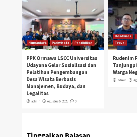
Headlines
Humaniora
Pariwisata
Pendidikan
Travel
PPK Ormawa LSCC Universitas
Rudenim 
Udayana Gelar Sosialisasi dan
Tanjungpi
Pelatihan Pengembangan
Warga Ne
Desa Wisata Berbasis
admin
Ag
Manajemen, Budaya, dan
Legalitas
admin
Agustus 6, 2026
0
Tinggalkan Balasan