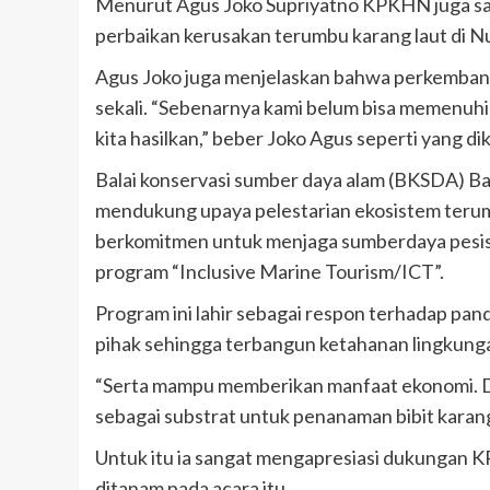
Menurut Agus Joko Supriyatno KPKHN juga sa
perbaikan kerusakan terumbu karang laut di N
Agus Joko juga menjelaskan bahwa perkembang
sekali. “Sebenarnya kami belum bisa memenuhi
kita hasilkan,” beber Joko Agus seperti yang d
Balai konservasi sumber daya alam (BKSDA) B
mendukung upaya pelestarian ekosistem terumb
berkomitmen untuk menjaga sumberdaya pesisi
program “Inclusive Marine Tourism/ICT”.
Program ini lahir sebagai respon terhadap pa
pihak sehingga terbangun ketahanan lingkunga
“Serta mampu memberikan manfaat ekonomi. D
sebagai substrat untuk penanaman bibit kara
Untuk itu ia sangat mengapresiasi dukungan 
ditanam pada acara itu.