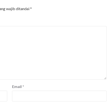
ang wajib ditandai
*
Email
*