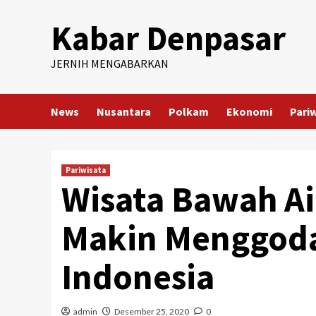
Skip
Kabar Denpasar
to
content
JERNIH MENGABARKAN
News
Nusantara
Polkam
Ekonomi
Pari
Pariwisata
Wisata Bawah Ai
Makin Menggoda
Indonesia
admin
Desember 25, 2020
0