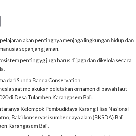
Copy
Link
pelajaran akan pentingnya menjaga lingkungan hidup dan
manusia sepanjang jaman.
sistem penting yg juga harus di jaga dan dikelola secara
a.
a dari Sunda Banda Conservation
nesia saat melakukan peletakan ornamen di bawah laut
020 di Desa Tulamben Karangasem Bali.
iantaranya Kelompok Pembudidaya Karang Hias Nasional
tno, Balai konservasi sumber daya alam (BKSDA) Bali
ben Karangasem Bali.