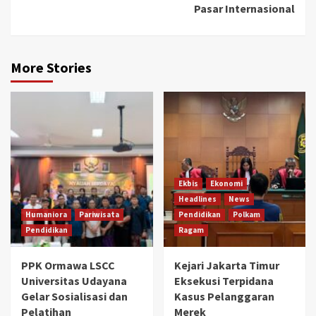
Pasar Internasional
More Stories
Ekbis
Ekonomi
Headlines
News
Humaniora
Pariwisata
Pendidikan
Polkam
Pendidikan
Ragam
PPK Ormawa LSCC
Kejari Jakarta Timur
Universitas Udayana
Eksekusi Terpidana
Gelar Sosialisasi dan
Kasus Pelanggaran
Pelatihan
Merek