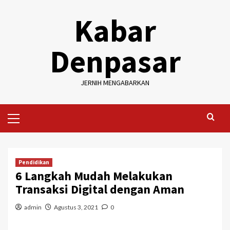
Skip
Kabar
to
content
Denpasar
JERNIH MENGABARKAN
Primary
Menu
Pendidikan
6 Langkah Mudah Melakukan
Transaksi Digital dengan Aman
admin
Agustus 3, 2021
0