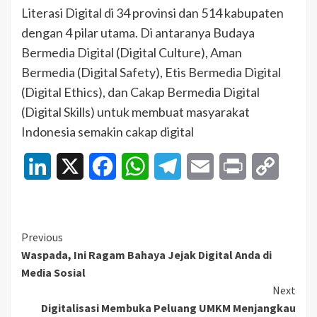
Literasi Digital di 34 provinsi dan 514 kabupaten
dengan 4 pilar utama. Di antaranya Budaya
Bermedia Digital (Digital Culture), Aman
Bermedia (Digital Safety), Etis Bermedia Digital
(Digital Ethics), dan Cakap Bermedia Digital
(Digital Skills) untuk membuat masyarakat
Indonesia semakin cakap digital
LinkedIn
X
Facebook
WhatsApp
Telegram
Email
Print
Copy
Link
Continue
Previous
Waspada, Ini Ragam Bahaya Jejak Digital Anda di
Reading
Media Sosial
Next
Digitalisasi Membuka Peluang UMKM Menjangkau