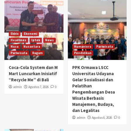
Ekbis
Ekonomi
Headlines
Iptek
News
Nusa
Nusantara
Humaniora
Pariwisata
Pariwisata
Ragam
Pendidikan
Coca-Cola System dan M
PPK Ormawa LSCC
Mart Luncurkan Inisiatif
Universitas Udayana
“Recycle Me” di Bali
Gelar Sosialisasi dan
Pelatihan
admin
Agustus 7, 2026
0
Pengembangan Desa
Wisata Berbasis
Manajemen, Budaya,
dan Legalitas
admin
Agustus 6, 2026
0