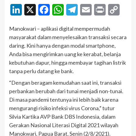
LinkedIn
X
Facebook
WhatsApp
Telegram
Email
Print
Copy
Link
Manokwari – aplikasi digital mempermudah
masyarakat dalam menyelesaikan transaksi secara
daring. Kini hanya dengan modal smartphone,
Anda bisa mengirimkan uang ke kerabat, belanja
kebutuhan dapur, hingga membayar tagihan listrik
tanpa perlu datang ke bank.
“Dengan beragam kemudahan saat ini, transaksi
perbankan berubah dari tunai menjadi non-tunai.
Di masa pandemi tentunya ini lebih baik karena
mengurangi risiko infeksi virus Corona,” tutur
Silvia Kartika AVP Bank DBS Indonesia, dalam
Gerakan Nasional Literasi Digital 2021 wilayah
Manokwari, Papua Barat, Senin (2/8/2021).