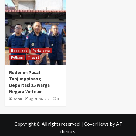
Headlines
Pariwisata
Polkam
Travel
Rudenim Pusat
Tanjungpinang
Deportasi 25 Warga
Negara Vietnam
admin
Agustus 6, 2026
0
Copyright © All rights reserved.
|
CoverNews
by AF
themes.