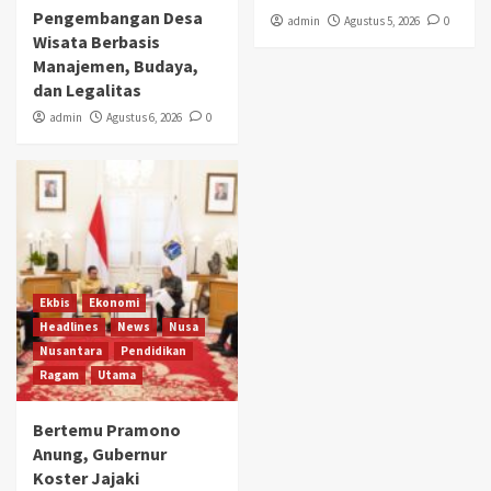
Pengembangan Desa
admin
Agustus 5, 2026
0
Wisata Berbasis
Manajemen, Budaya,
dan Legalitas
admin
Agustus 6, 2026
0
Ekbis
Ekonomi
Headlines
News
Nusa
Nusantara
Pendidikan
Ragam
Utama
Bertemu Pramono
Anung, Gubernur
Koster Jajaki