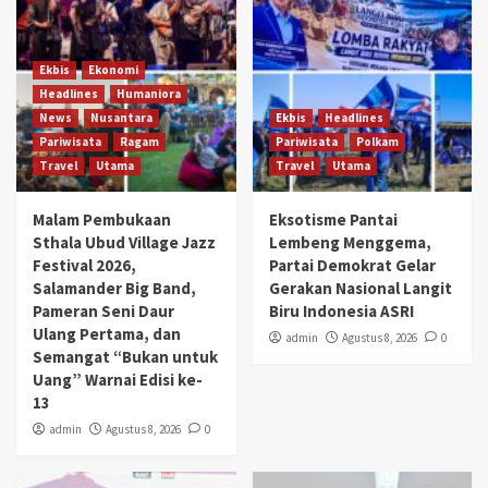
Ekbis
Ekonomi
Headlines
Humaniora
News
Nusantara
Ekbis
Headlines
Pariwisata
Ragam
Pariwisata
Polkam
Travel
Utama
Travel
Utama
Malam Pembukaan
Eksotisme Pantai
Sthala Ubud Village Jazz
Lembeng Menggema,
Festival 2026,
Partai Demokrat Gelar
Salamander Big Band,
Gerakan Nasional Langit
Pameran Seni Daur
Biru Indonesia ASRI
Ulang Pertama, dan
admin
Agustus 8, 2026
0
Semangat “Bukan untuk
Uang” Warnai Edisi ke-
13
admin
Agustus 8, 2026
0