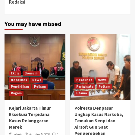
Redaksi
You may have missed
Ekbis
Ekonomi
Headlines
News
Headlines
News
Pendidikan
Polkam
Pariwisata
Polkam
Ragam
Utama
Kejari Jakarta Timur
Polresta Denpasar
Eksekusi Terpidana
Ungkap Kasus Narkoba,
Kasus Pelanggaran
Temukan Senpi dan
Merek
Airsoft Gun Saat
Pengerebekan
admin
Agustus 5, 2026
0