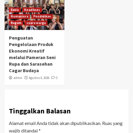
Ekbis
Headlines
Humaniora
Pendidikan
Ragam
suara warga
Penguatan
Pengelolaan Produk
Ekonomi Kreatif
melalui Pameran Seni
Rupa dan Sarasehan
Cagar Budaya
admin
Agustus 4, 2026
0
Tinggalkan Balasan
Alamat email Anda tidak akan dipublikasikan.
Ruas yang
wajib ditandai
*