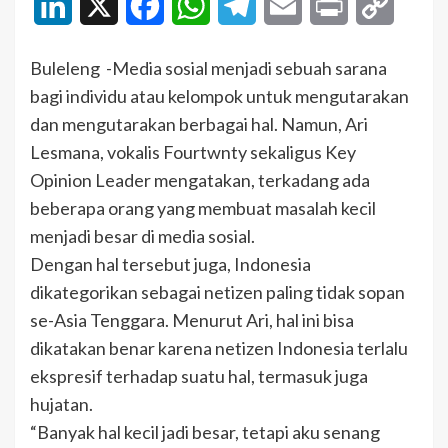
LinkedIn
X
Facebook
WhatsApp
Telegram
Email
Print
Copy
Link
Buleleng -Media sosial menjadi sebuah sarana
bagi individu atau kelompok untuk mengutarakan
dan mengutarakan berbagai hal. Namun, Ari
Lesmana, vokalis Fourtwnty sekaligus Key
Opinion Leader mengatakan, terkadang ada
beberapa orang yang membuat masalah kecil
menjadi besar di media sosial.
Dengan hal tersebut juga, Indonesia
dikategorikan sebagai netizen paling tidak sopan
se-Asia Tenggara. Menurut Ari, hal ini bisa
dikatakan benar karena netizen Indonesia terlalu
ekspresif terhadap suatu hal, termasuk juga
hujatan.
“Banyak hal kecil jadi besar, tetapi aku senang