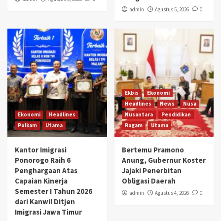
admin
Agustus 5, 2026
0
Ekbis
Ekonomi
Headlines
News
Nusa
Ekonomi
Headlines
Nusantara
Pendidikan
Polkam
Utama
Ragam
Utama
Kantor Imigrasi
Bertemu Pramono
Ponorogo Raih 6
Anung, Gubernur Koster
Penghargaan Atas
Jajaki Penerbitan
Capaian Kinerja
Obligasi Daerah
Semester I Tahun 2026
admin
Agustus 4, 2026
0
dari Kanwil Ditjen
Imigrasi Jawa Timur