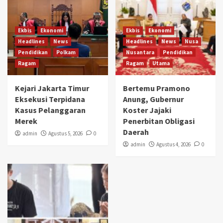
Ekbis
Ekonomi
Ekbis
Ekonomi
Headlines
News
Headlines
News
Nusa
Pendidikan
Polkam
Nusantara
Pendidikan
Ragam
Ragam
Utama
Kejari Jakarta Timur
Bertemu Pramono
Eksekusi Terpidana
Anung, Gubernur
Kasus Pelanggaran
Koster Jajaki
Merek
Penerbitan Obligasi
Daerah
admin
Agustus 5, 2026
0
admin
Agustus 4, 2026
0