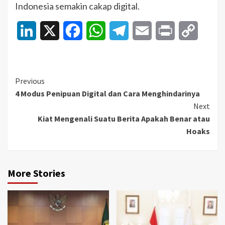
Indonesia semakin cakap digital.
LinkedIn
X
Facebook
WhatsApp
Telegram
Email
Print
Copy
Link
Continue
Previous
4 Modus Penipuan Digital dan Cara Menghindarinya
Reading
Next
Kiat Mengenali Suatu Berita Apakah Benar atau
Hoaks
More Stories