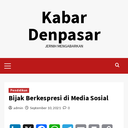
Skip
Kabar
to
content
Denpasar
JERNIH MENGABARKAN
Primary
Menu
Pendidikan
Bijak Berkespresi di Media Sosial
admin
September 10, 2021
0