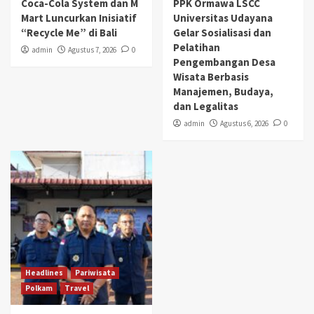
Coca-Cola System dan M
PPK Ormawa LSCC
Mart Luncurkan Inisiatif
Universitas Udayana
“Recycle Me” di Bali
Gelar Sosialisasi dan
Pelatihan
admin
Agustus 7, 2026
0
Pengembangan Desa
Wisata Berbasis
Manajemen, Budaya,
dan Legalitas
admin
Agustus 6, 2026
0
Headlines
Pariwisata
Polkam
Travel