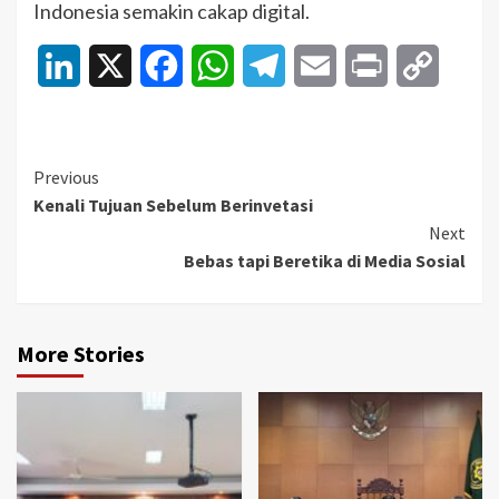
Indonesia semakin cakap digital.
LinkedIn
X
Facebook
WhatsApp
Telegram
Email
Print
Copy
Link
Continue
Previous
Kenali Tujuan Sebelum Berinvetasi
Reading
Next
Bebas tapi Beretika di Media Sosial
More Stories