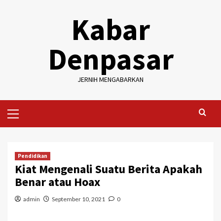
Skip
Kabar
to
content
Denpasar
JERNIH MENGABARKAN
Primary
Menu
Pendidikan
Kiat Mengenali Suatu Berita Apakah
Benar atau Hoax
admin
September 10, 2021
0