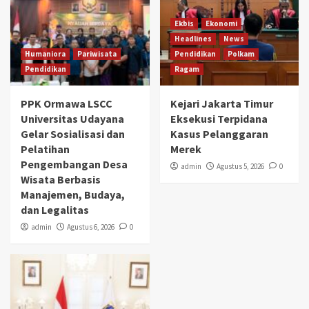
Ekbis
Ekonomi
Headlines
News
Humaniora
Pariwisata
Pendidikan
Polkam
Pendidikan
Ragam
PPK Ormawa LSCC
Kejari Jakarta Timur
Universitas Udayana
Eksekusi Terpidana
Gelar Sosialisasi dan
Kasus Pelanggaran
Pelatihan
Merek
Pengembangan Desa
admin
Agustus 5, 2026
0
Wisata Berbasis
Manajemen, Budaya,
dan Legalitas
admin
Agustus 6, 2026
0