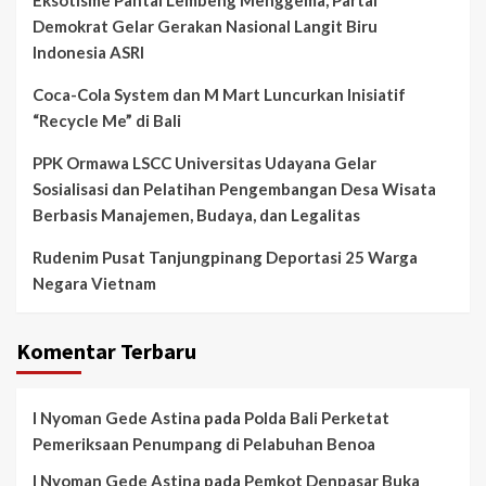
Eksotisme Pantai Lembeng Menggema, Partai
Demokrat Gelar Gerakan Nasional Langit Biru
Indonesia ASRI
Coca-Cola System dan M Mart Luncurkan Inisiatif
“Recycle Me” di Bali
PPK Ormawa LSCC Universitas Udayana Gelar
Sosialisasi dan Pelatihan Pengembangan Desa Wisata
Berbasis Manajemen, Budaya, dan Legalitas
Rudenim Pusat Tanjungpinang Deportasi 25 Warga
Negara Vietnam
Komentar Terbaru
I Nyoman Gede Astina
pada
Polda Bali Perketat
Pemeriksaan Penumpang di Pelabuhan Benoa
I Nyoman Gede Astina
pada
Pemkot Denpasar Buka