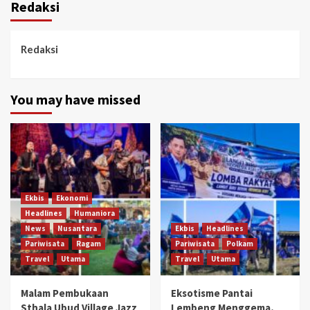
Redaksi
Redaksi
You may have missed
Ekbis
Ekonomi
Headlines
Humaniora
News
Nusantara
Ekbis
Headlines
Pariwisata
Ragam
Pariwisata
Polkam
Travel
Utama
Travel
Utama
Malam Pembukaan
Eksotisme Pantai
Sthala Ubud Village Jazz
Lembeng Menggema,