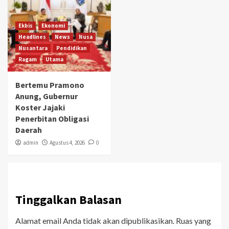
Ekbis
Ekonomi
Headlines
News
Nusa
Nusantara
Pendidikan
Ragam
Utama
Bertemu Pramono
Anung, Gubernur
Koster Jajaki
Penerbitan Obligasi
Daerah
admin
Agustus 4, 2026
0
Tinggalkan Balasan
Alamat email Anda tidak akan dipublikasikan.
Ruas yang