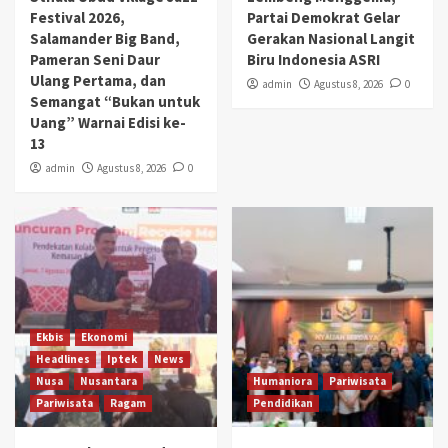
Festival 2026,
Partai Demokrat Gelar
Salamander Big Band,
Gerakan Nasional Langit
Pameran Seni Daur
Biru Indonesia ASRI
Ulang Pertama, dan
admin
Agustus 8, 2026
0
Semangat “Bukan untuk
Uang” Warnai Edisi ke-
13
admin
Agustus 8, 2026
0
Ekbis
Ekonomi
Headlines
Iptek
News
Nusa
Nusantara
Humaniora
Pariwisata
Pariwisata
Ragam
Pendidikan