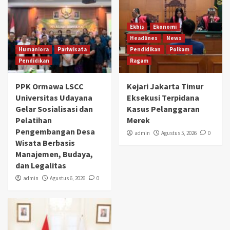
Ekbis
Ekonomi
Headlines
News
Humaniora
Pariwisata
Pendidikan
Polkam
Pendidikan
Ragam
PPK Ormawa LSCC
Kejari Jakarta Timur
Universitas Udayana
Eksekusi Terpidana
Gelar Sosialisasi dan
Kasus Pelanggaran
Pelatihan
Merek
Pengembangan Desa
admin
Agustus 5, 2026
0
Wisata Berbasis
Manajemen, Budaya,
dan Legalitas
admin
Agustus 6, 2026
0