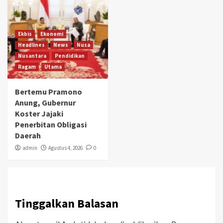
Ekbis
Ekonomi
Headlines
News
Nusa
Nusantara
Pendidikan
Ragam
Utama
Bertemu Pramono
Anung, Gubernur
Koster Jajaki
Penerbitan Obligasi
Daerah
admin
Agustus 4, 2026
0
Tinggalkan Balasan