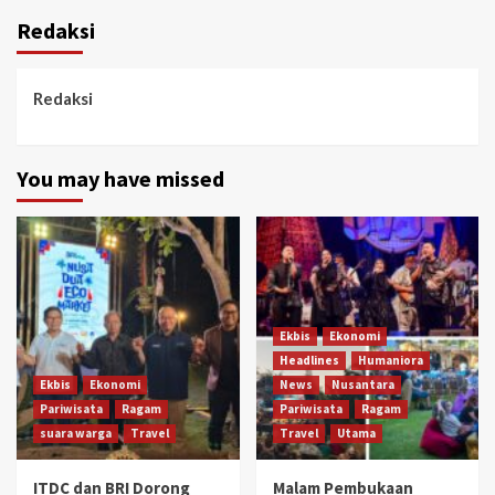
Redaksi
Redaksi
You may have missed
Ekbis
Ekonomi
Headlines
Humaniora
Ekbis
Ekonomi
News
Nusantara
Pariwisata
Ragam
Pariwisata
Ragam
suara warga
Travel
Travel
Utama
ITDC dan BRI Dorong
Malam Pembukaan