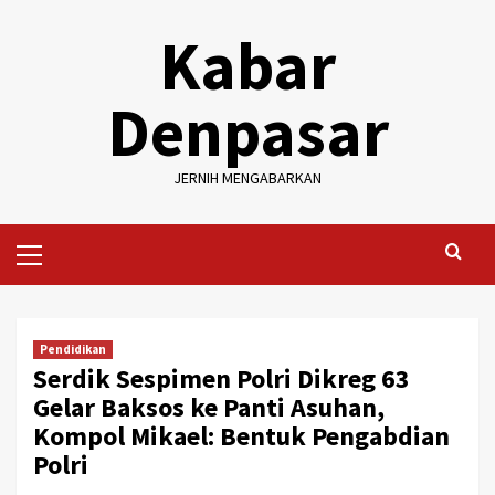
Skip
Kabar
to
content
Denpasar
JERNIH MENGABARKAN
Primary
Menu
Pendidikan
Serdik Sespimen Polri Dikreg 63
Gelar Baksos ke Panti Asuhan,
Kompol Mikael: Bentuk Pengabdian
Polri