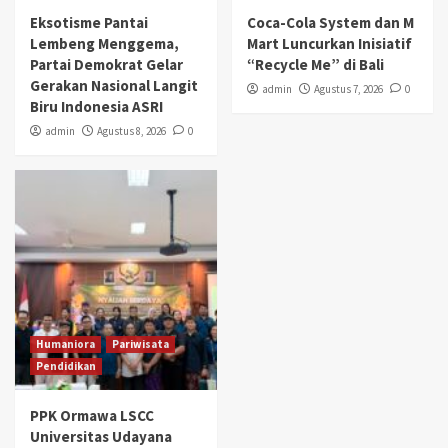
Eksotisme Pantai
Coca-Cola System dan M
Lembeng Menggema,
Mart Luncurkan Inisiatif
Partai Demokrat Gelar
“Recycle Me” di Bali
Gerakan Nasional Langit
admin
Agustus 7, 2026
0
Biru Indonesia ASRI
admin
Agustus 8, 2026
0
Humaniora
Pariwisata
Pendidikan
PPK Ormawa LSCC
Universitas Udayana