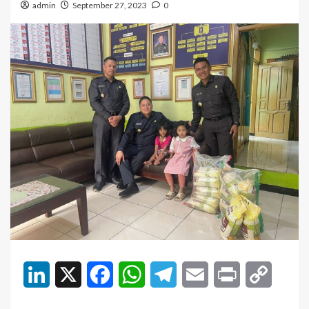
admin
September 27, 2023
0
LinkedIn
X
Facebook
WhatsApp
Telegram
Email
Print
Copy
Link