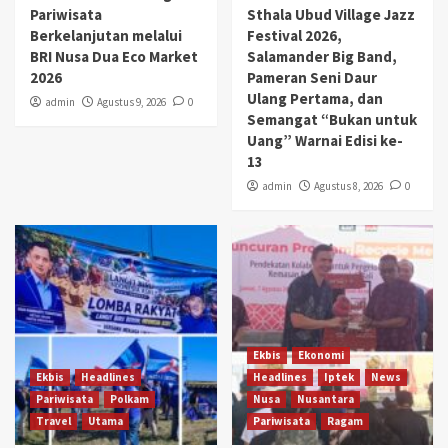
Pariwisata
Sthala Ubud Village Jazz
Berkelanjutan melalui
Festival 2026,
BRI Nusa Dua Eco Market
Salamander Big Band,
2026
Pameran Seni Daur
Ulang Pertama, dan
admin
Agustus 9, 2026
0
Semangat “Bukan untuk
Uang” Warnai Edisi ke-
13
admin
Agustus 8, 2026
0
Ekbis
Ekonomi
Ekbis
Headlines
Headlines
Iptek
News
Pariwisata
Polkam
Nusa
Nusantara
Travel
Utama
Pariwisata
Ragam