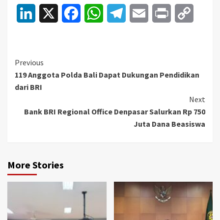
LinkedIn
X
Facebook
WhatsApp
Telegram
Email
Print
Copy
Link
Continue
Previous
119 Anggota Polda Bali Dapat Dukungan Pendidikan
Reading
dari BRI
Next
Bank BRI Regional Office Denpasar Salurkan Rp 750
Juta Dana Beasiswa
More Stories