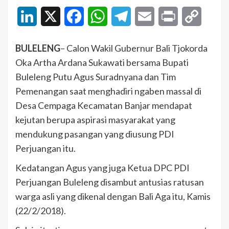
LinkedIn
X
Facebook
WhatsApp
Telegram
Email
Print
Copy
Link
BULELENG
– Calon Wakil Gubernur Bali Tjokorda
Oka Artha Ardana Sukawati bersama Bupati
Buleleng Putu Agus Suradnyana dan Tim
Pemenangan saat menghadiri ngaben massal di
Desa Cempaga Kecamatan Banjar mendapat
kejutan berupa aspirasi masyarakat yang
mendukung pasangan yang diusung PDI
Perjuangan itu.
Kedatangan Agus yang juga Ketua DPC PDI
Perjuangan Buleleng disambut antusias ratusan
warga asli yang dikenal dengan Bali Aga itu, Kamis
(22/2/2018).