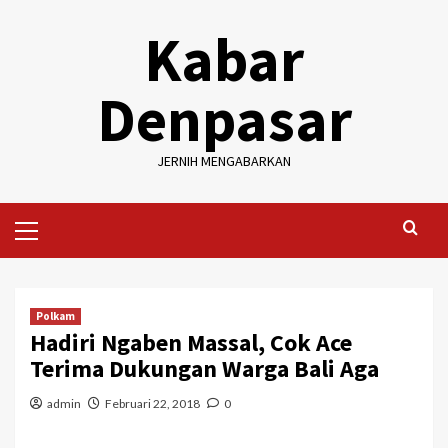
Skip
Kabar
to
content
Denpasar
JERNIH MENGABARKAN
Primary
Menu
Polkam
Hadiri Ngaben Massal, Cok Ace
Terima Dukungan Warga Bali Aga
admin
Februari 22, 2018
0