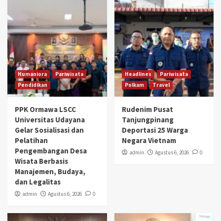
Humaniora
Pariwisata
Headlines
Pariwisata
Pendidikan
Polkam
Travel
PPK Ormawa LSCC
Rudenim Pusat
Universitas Udayana
Tanjungpinang
Gelar Sosialisasi dan
Deportasi 25 Warga
Pelatihan
Negara Vietnam
Pengembangan Desa
admin
Agustus 6, 2026
0
Wisata Berbasis
Manajemen, Budaya,
dan Legalitas
admin
Agustus 6, 2026
0