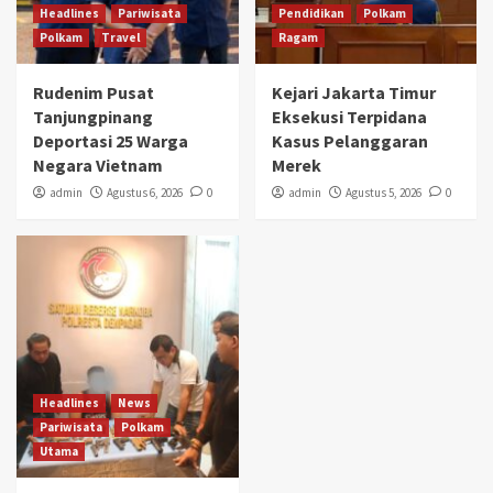
Headlines
Pariwisata
Pendidikan
Polkam
Polkam
Travel
Ragam
Rudenim Pusat
Kejari Jakarta Timur
Tanjungpinang
Eksekusi Terpidana
Deportasi 25 Warga
Kasus Pelanggaran
Negara Vietnam
Merek
admin
Agustus 6, 2026
0
admin
Agustus 5, 2026
0
Headlines
News
Pariwisata
Polkam
Utama