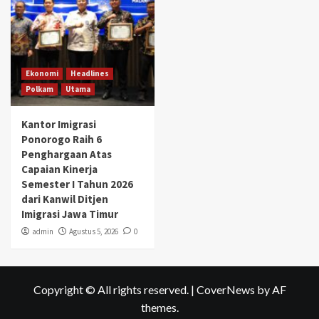
Ekonomi
Headlines
Polkam
Utama
Kantor Imigrasi
Ponorogo Raih 6
Penghargaan Atas
Capaian Kinerja
Semester I Tahun 2026
dari Kanwil Ditjen
Imigrasi Jawa Timur
admin
Agustus 5, 2026
0
Copyright © All rights reserved.
|
CoverNews
by AF
themes.