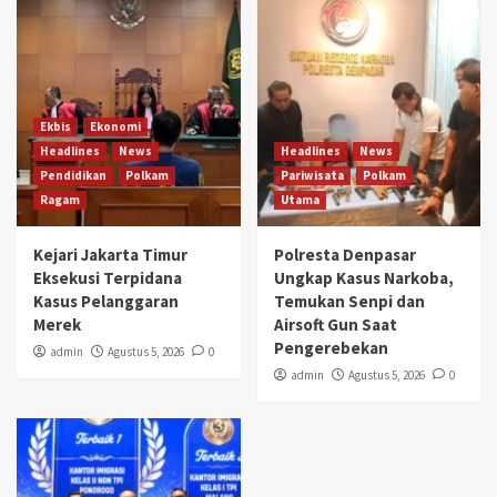
Ekbis
Ekonomi
Headlines
News
Headlines
News
Pendidikan
Polkam
Pariwisata
Polkam
Ragam
Utama
Kejari Jakarta Timur
Polresta Denpasar
Eksekusi Terpidana
Ungkap Kasus Narkoba,
Kasus Pelanggaran
Temukan Senpi dan
Merek
Airsoft Gun Saat
Pengerebekan
admin
Agustus 5, 2026
0
admin
Agustus 5, 2026
0