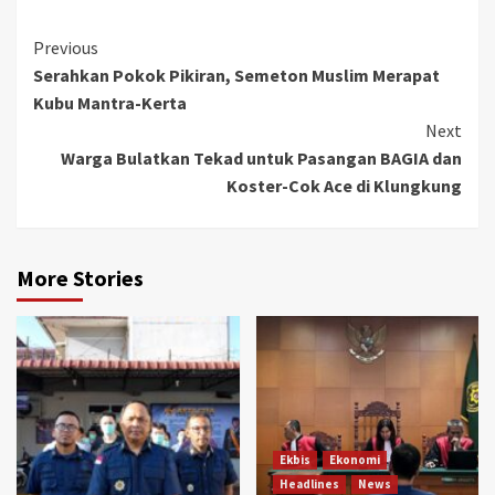
Continue
Previous
Serahkan Pokok Pikiran, Semeton Muslim Merapat
Reading
Kubu Mantra-Kerta
Next
Warga Bulatkan Tekad untuk Pasangan BAGIA dan
Koster-Cok Ace di Klungkung
More Stories
Ekbis
Ekonomi
Headlines
News