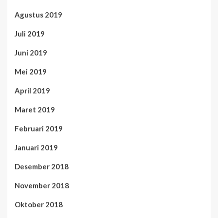
Agustus 2019
Juli 2019
Juni 2019
Mei 2019
April 2019
Maret 2019
Februari 2019
Januari 2019
Desember 2018
November 2018
Oktober 2018