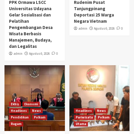
PPK Ormawa LSCC
Rudenim Pusat
Universitas Udayana
Tanjungpinang
Gelar Sosialisasi dan
Deportasi 25 Warga
Pelatihan
Negara Vietnam
Pengembangan Desa
admin
Agustus 6, 2026
0
Wisata Berbasis
Manajemen, Budaya,
dan Legalitas
admin
Agustus 6, 2026
0
Ekbis
Ekonomi
Headlines
News
Headlines
News
Pendidikan
Polkam
Pariwisata
Polkam
Ragam
Utama