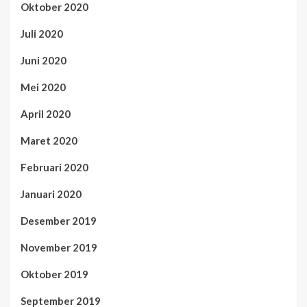
Oktober 2020
Juli 2020
Juni 2020
Mei 2020
April 2020
Maret 2020
Februari 2020
Januari 2020
Desember 2019
November 2019
Oktober 2019
September 2019