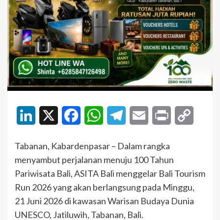
LinkedIn
X
Facebook
WhatsApp
Telegram
Email
Print
Copy
Link
Tabanan, Kabardenpasar – Dalam rangka
menyambut perjalanan menuju 100 Tahun
Pariwisata Bali, ASITA Bali menggelar Bali Tourism
Run 2026 yang akan berlangsung pada Minggu,
21 Juni 2026 di kawasan Warisan Budaya Dunia
UNESCO, Jatiluwih, Tabanan, Bali.