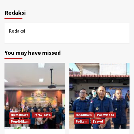
Redaksi
Redaksi
You may have missed
Humaniora
Pariwisata
Headlines
Pariwisata
Pendidikan
Polkam
Travel