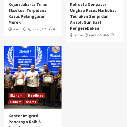
Kejari Jakarta Timur
Polresta Denpasar
Eksekusi Terpidana
Ungkap Kasus Narkoba,
Kasus Pelanggaran
Temukan Senpi dan
Merek
Airsoft Gun Saat
Pengerebekan
admin
Agustus 5, 2026
0
admin
Agustus 5, 2026
0
Ekonomi
Headlines
Polkam
Utama
Kantor Imigrasi
Ponorogo Raih 6