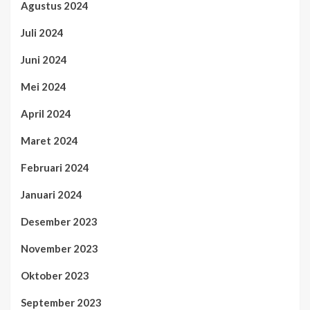
Agustus 2024
Juli 2024
Juni 2024
Mei 2024
April 2024
Maret 2024
Februari 2024
Januari 2024
Desember 2023
November 2023
Oktober 2023
September 2023