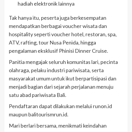
hadiah elektronik lainnya
Tak hanya itu, peserta juga berkesempatan
mendapatkan berbagai voucher wisata dan
hospitality seperti voucher hotel, restoran, spa,
ATV, rafting, tour Nusa Penida, hingga
pengalaman eksklusif Phinisi Dinner Cruise.
Panitia mengajak seluruh komunitas lari, pecinta
olahraga, pelaku industri pariwisata, serta
masyarakat umum untuk ikut berpartisipasi dan
menjadi bagian dari sejarah perjalanan menuju
satu abad pariwisata Bali.
Pendaftaran dapat dilakukan melalui runon.id
maupun balitourismrun.id.
Mari berlari bersama, menikmati keindahan