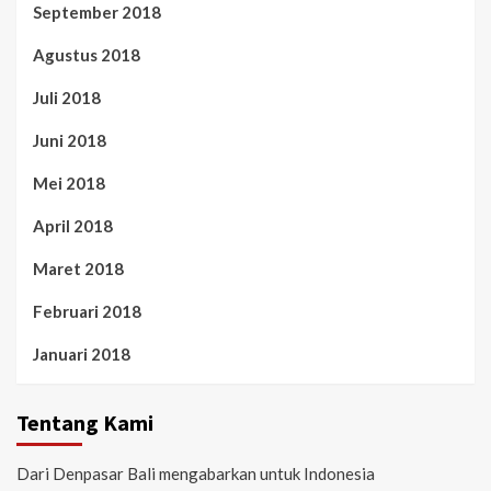
September 2018
Agustus 2018
Juli 2018
Juni 2018
Mei 2018
April 2018
Maret 2018
Februari 2018
Januari 2018
Tentang Kami
Dari Denpasar Bali mengabarkan untuk Indonesia