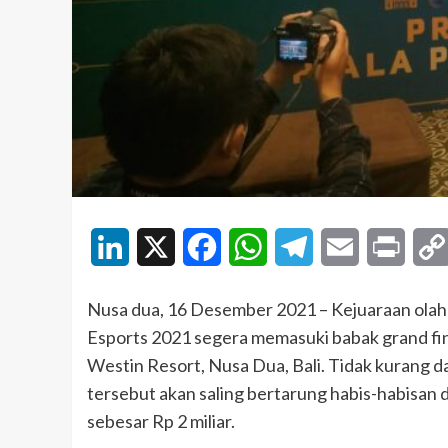
LinkedIn
X
Facebook
WhatsApp
Telegram
Email
Print
Nusa dua, 16 Desember 2021 – Kejuaraan olahra
Esports 2021 segera memasuki babak grand fi
Westin Resort, Nusa Dua, Bali. Tidak kurang da
tersebut akan saling bertarung habis-habisan 
sebesar Rp 2 miliar.