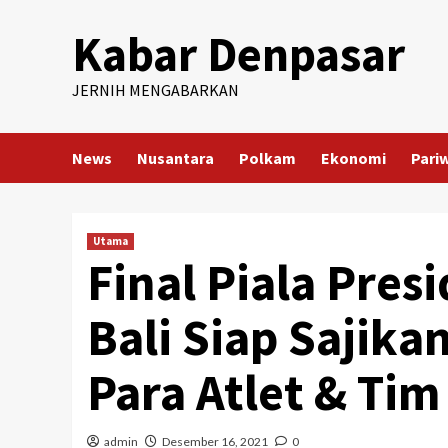
Skip
Kabar Denpasar
to
content
JERNIH MENGABARKAN
News
Nusantara
Polkam
Ekonomi
Pari
Utama
Final Piala Pres
Bali Siap Sajika
Para Atlet & Tim
admin
Desember 16, 2021
0