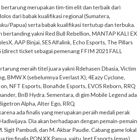
g bertarung merupakan tim-tim elit dan terbaik dari
olos dari babak kualifikasi regional (Sumatera,
u/Papua) serta babak kualifikasi tertutup dan terbuka.
an bertanding yakni Red Bull Rebellion, MANTAP KALI EX
sX, AAP Binjai, SES Alfalink, Echo Esports, The Pillars
S (direct ticket sebagai pemenang FFIM 2021 FALL
arung meraih titel juara yakni Rdehasen Dbasia, Victim
ng, BMW X (sebelumnya Everlast X), 4Eazy Cyclone,
 Ion, NFT Esports, Bonafide Esports, EVOS Reborn, RRQ
mander, BnB Hydra. Sementara, di gim Mobile Legend ada
Bigetron Alpha, Alter Ego, RRQ.
karena ada finalis yang merupakan peraih medali perak
 Hadiwijaya. Dia akan berhadapan dengan pemain-pemain
. Sigit Pambudi, dan M. Akbar Paudie. Cabang game lokal
ua tim finalis PON XX Papua, yaitu Jeet Esports (emas)