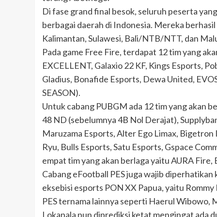
Di fase grand final besok, seluruh peserta yan
berbagai daerah di Indonesia. Mereka berhasil l
Kalimantan, Sulawesi, Bali/NTB/NTT, dan Maluk
Pada game Free Fire, terdapat 12 tim yang ak
EXCELLENT, Galaxio 22 KF, Kings Esports, Poble
Gladius, Bonafide Esports, Dewa United, EVO
SEASON).
Untuk cabang PUBGM ada 12 tim yang akan bert
48 ND (sebelumnya 4B Nol Derajat), Supplyba
Maruzama Esports, Alter Ego Limax, Bigetron
Ryu, Bulls Esports, Satu Esports, Gspace Com
empat tim yang akan berlaga yaitu AURA Fire, 
Cabang eFootball PES juga wajib diperhatikan 
eksebisi esports PON XX Papua, yaitu Rommy
PES ternama lainnya seperti Haerul Wibowo, M
Lokapala pun diprediksi ketat mengingat ada d