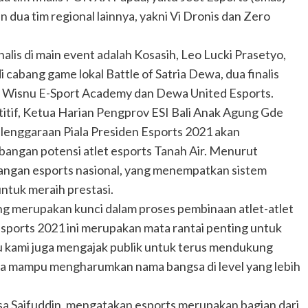
 dua tim regional lainnya, yakni Vi Dronis dan Zero
alis di main event adalah Kosasih, Leo Lucki Prasetyo,
 cabang game lokal Battle of Satria Dewa, dua finalis
da Wisnu E-Sport Academy dan Dewa United Esports.
itif, Ketua Harian Pengprov ESI Bali Anak Agung Gde
enggaraan Piala Presiden Esports 2021 akan
bangan potensi atlet esports Tanah Air. Menurut
angan esports nasional, yang menempatkan sistem
ntuk meraih prestasi.
ang merupakan kunci dalam proses pembinaan atlet-atlet
Esports 2021 ini merupakan mata rantai penting untuk
tu kami juga mengajak publik untuk terus mendukung
reka mampu mengharumkan nama bangsa di level yang lebih
sa Saifuddin, mengatakan esports merupakan bagian dari