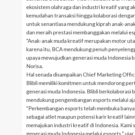
ekosistem olahraga dan industri kreatif yang
kemudahan transaksi hingga kolaborasi deng
untuk senantiasa mendukung kiprah anak-ana
dan meraih prestasi membanggakan melalui es
“Anak-anak muda kreatif merupakan motor uta
karena itu, BCA mendukung penuh penyelengga
upaya mewujudkan generasi muda Indonesia be
Norisa.
Hal senada disampaikan Chief Marketing Offic
Blibli memiliki komitmen untuk mendorong p
generasi muda Indonesia. Blibli berkolaboras
mendukung pengembangan esports melalui ajan
“Perkembangan esports telah membuka banyak 
sebagai atlet maupun potensi karir kreatif lain
memajukan industri kreatif di Indonesia. Kami
generasi muda Indonesia melalui esports,” uja