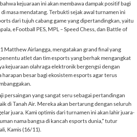
 bahwa kejuaraan ini akan membawa dampak positif bagi
di masa mendatang. Terbukti sejak awal turnamen ini
sports dari tujuh cabang game yang dipertandingkan, yaitu
ala, eFootball PES, MPL – Speed Chess, dan Battle of
021 Matthew Airlangga, mengatakan grand final yang
i penentu atlet dan tim esports yang berhak mengangkat
nya kejuaraan olahraga elektronik bergengsi dengan
harapan besar bagi ekosistem esports agar terus
embanggakan.
saji persaingan yang sangat seru sebagai pertandingan
baik di Tanah Air. Mereka akan bertarung dengan seluruh
ar juara. Kami optimis dari turnamen ini akan lahir juara-
man nama bangsa di kancah esports dunia,” tutur
li, Kamis (16/11).