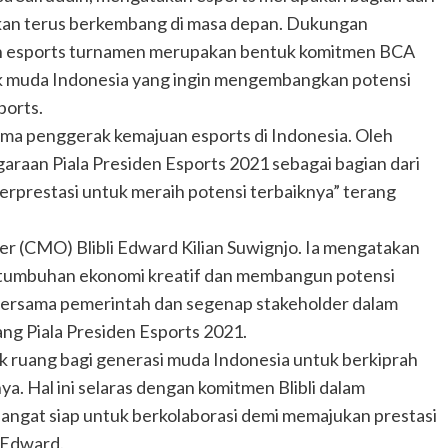
 akan terus berkembang di masa depan. Dukungan
an esports turnamen merupakan bentuk komitmen BCA
k muda Indonesia yang ingin mengembangkan potensi
ports.
ma penggerak kemajuan esports di Indonesia. Oleh
raan Piala Presiden Esports 2021 sebagai bagian dari
rprestasi untuk meraih potensi terbaiknya” terang
er (CMO) Blibli Edward Kilian Suwignjo. Ia mengatakan
ertumbuhan ekonomi kreatif dan membangun potensi
i bersama pemerintah dan segenap stakeholder dalam
g Piala Presiden Esports 2021.
ruang bagi generasi muda Indonesia untuk berkiprah
nya. Hal ini selaras dengan komitmen Blibli dalam
 sangat siap untuk berkolaborasi demi memajukan prestasi
r Edward.