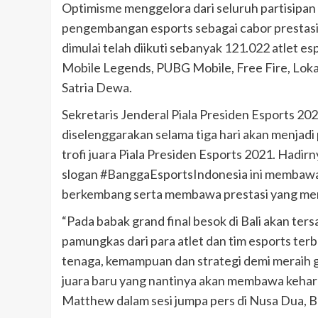
Optimisme menggelora dari seluruh partisipan
pengembangan esports sebagai cabor prestasi 
dimulai telah diikuti sebanyak 121.022 atlet e
Mobile Legends, PUBG Mobile, Free Fire, Lokap
Satria Dewa.
Sekretaris Jenderal Piala Presiden Esports 2
diselenggarakan selama tiga hari akan menjad
trofi juara Piala Presiden Esports 2021. Hadir
slogan #BanggaEsportsIndonesia ini membawa 
berkembang serta membawa prestasi yang m
“Pada babak grand final besok di Bali akan ter
pamungkas dari para atlet dan tim esports ter
tenaga, kemampuan dan strategi demi meraih gel
juara baru yang nantinya akan membawa keharu
Matthew dalam sesi jumpa pers di Nusa Dua, Ba