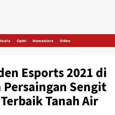
wisata
Opini
Humaniora
Video
iden Esports 2021 di
n Persaingan Sengit
 Terbaik Tanah Air