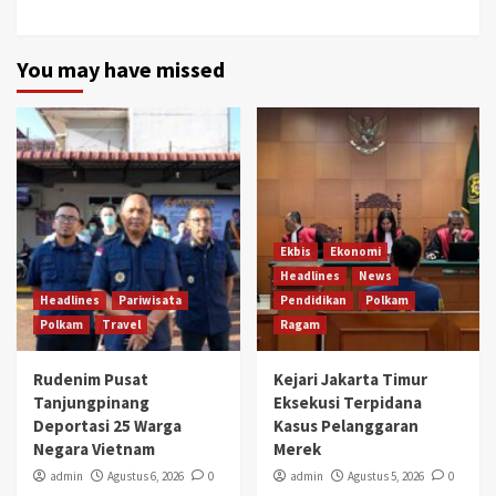
You may have missed
Ekbis
Ekonomi
Headlines
News
Headlines
Pariwisata
Pendidikan
Polkam
Polkam
Travel
Ragam
Rudenim Pusat
Kejari Jakarta Timur
Tanjungpinang
Eksekusi Terpidana
Deportasi 25 Warga
Kasus Pelanggaran
Negara Vietnam
Merek
admin
Agustus 6, 2026
0
admin
Agustus 5, 2026
0