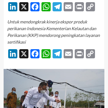
LinkedIn
X
Facebook
WhatsApp
Telegram
Email
Print
Copy
Link
Untuk mendongkrak kinerja ekspor produk
perikanan Indonesia Kementerian Kelautan dan
Perikanan (KKP) mendorong peningkatan layanan
sertifikasi
LinkedIn
X
Facebook
WhatsApp
Telegram
Email
Print
Copy
Link