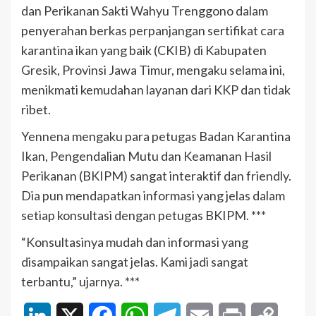
dan Perikanan Sakti Wahyu Trenggono dalam
penyerahan berkas perpanjangan sertifikat cara
karantina ikan yang baik (CKIB) di Kabupaten
Gresik, Provinsi Jawa Timur, mengaku selama ini,
menikmati kemudahan layanan dari KKP dan tidak
ribet.
Yennena mengaku para petugas Badan Karantina
Ikan, Pengendalian Mutu dan Keamanan Hasil
Perikanan (BKIPM) sangat interaktif dan friendly.
Dia pun mendapatkan informasi yang jelas dalam
setiap konsultasi dengan petugas BKIPM. ***
“Konsultasinya mudah dan informasi yang
disampaikan sangat jelas. Kami jadi sangat
terbantu,” ujarnya. ***
LinkedIn
X
Facebook
WhatsApp
Telegram
Email
Print
Copy