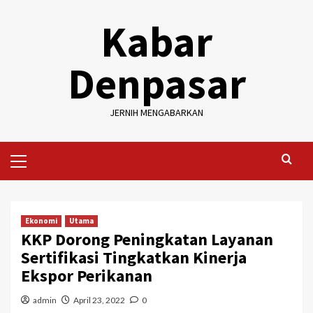
Skip
Kabar
to
content
Denpasar
JERNIH MENGABARKAN
Primary
Menu
Ekonomi
Utama
KKP Dorong Peningkatan Layanan
Sertifikasi Tingkatkan Kinerja
Ekspor Perikanan
admin
April 23, 2022
0