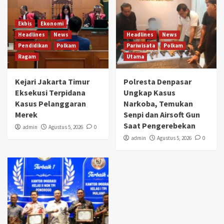
Ekbis
Ekonomi
Headlines
News
Headlines
News
Pendidikan
Polkam
Pariwisata
Polkam
Ragam
Utama
Kejari Jakarta Timur
Polresta Denpasar
Eksekusi Terpidana
Ungkap Kasus
Kasus Pelanggaran
Narkoba, Temukan
Merek
Senpi dan Airsoft Gun
Saat Pengerebekan
admin
Agustus 5, 2026
0
admin
Agustus 5, 2026
0