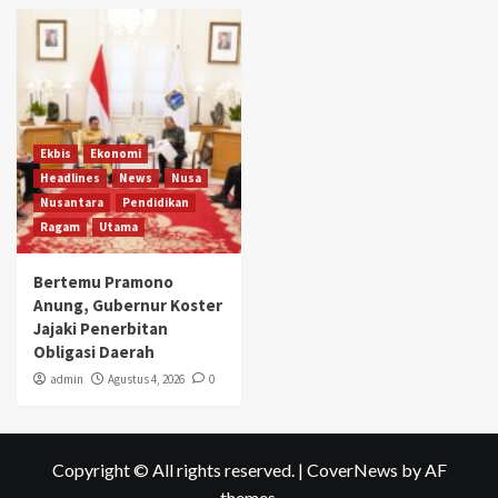
Ekbis
Ekonomi
Headlines
News
Nusa
Nusantara
Pendidikan
Ragam
Utama
Bertemu Pramono
Anung, Gubernur Koster
Jajaki Penerbitan
Obligasi Daerah
admin
Agustus 4, 2026
0
Copyright © All rights reserved.
|
CoverNews
by AF
themes.