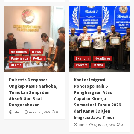
Headlines
News
Pariwisata
Polkam
Ekonomi
Headlines
Utama
Polkam
Utama
Polresta Denpasar
Kantor Imigrasi
Ungkap Kasus Narkoba,
Ponorogo Raih 6
Temukan Senpi dan
Penghargaan Atas
Airsoft Gun Saat
Capaian Kinerja
Pengerebekan
Semester I Tahun 2026
dari Kanwil Ditjen
admin
Agustus 5, 2026
0
Imigrasi Jawa Timur
admin
Agustus 5, 2026
0