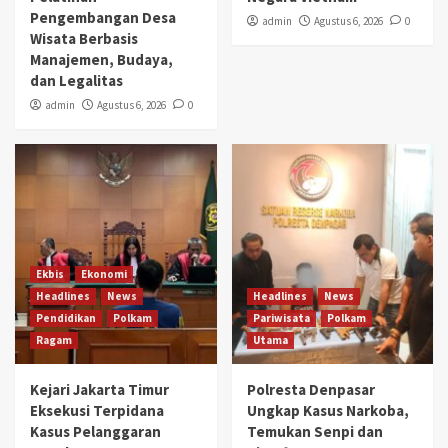
Pengembangan Desa
admin
Agustus 6, 2026
0
Wisata Berbasis
Manajemen, Budaya,
dan Legalitas
admin
Agustus 6, 2026
0
Ekbis
Ekonomi
Headlines
News
Headlines
News
Pendidikan
Polkam
Pariwisata
Polkam
Ragam
Utama
Kejari Jakarta Timur
Polresta Denpasar
Eksekusi Terpidana
Ungkap Kasus Narkoba,
Kasus Pelanggaran
Temukan Senpi dan