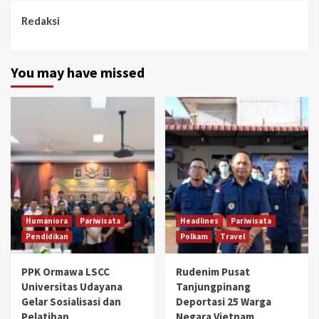
Redaksi
You may have missed
Humaniora
Pariwisata
Headlines
Pariwisata
Pendidikan
Polkam
Travel
PPK Ormawa LSCC
Rudenim Pusat
Universitas Udayana
Tanjungpinang
Gelar Sosialisasi dan
Deportasi 25 Warga
Pelatihan
Negara Vietnam