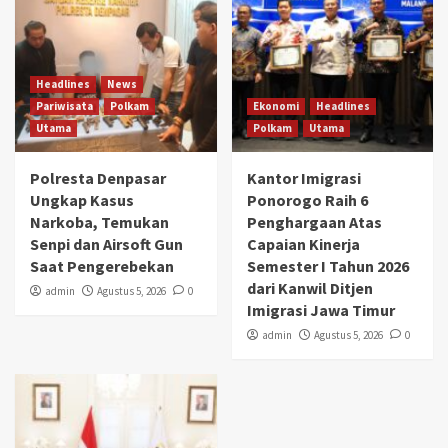
Headlines
News
Pariwisata
Polkam
Ekonomi
Headlines
Utama
Polkam
Utama
Polresta Denpasar
Kantor Imigrasi
Ungkap Kasus
Ponorogo Raih 6
Narkoba, Temukan
Penghargaan Atas
Senpi dan Airsoft Gun
Capaian Kinerja
Saat Pengerebekan
Semester I Tahun 2026
dari Kanwil Ditjen
admin
Agustus 5, 2026
0
Imigrasi Jawa Timur
admin
Agustus 5, 2026
0