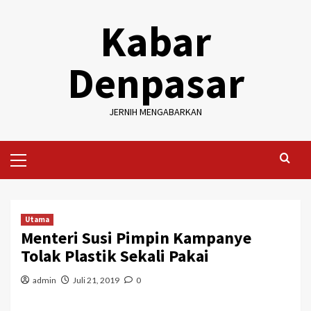
Skip
Kabar
to
content
Denpasar
JERNIH MENGABARKAN
Primary
Menu
Utama
Menteri Susi Pimpin Kampanye
Tolak Plastik Sekali Pakai
admin
Juli 21, 2019
0