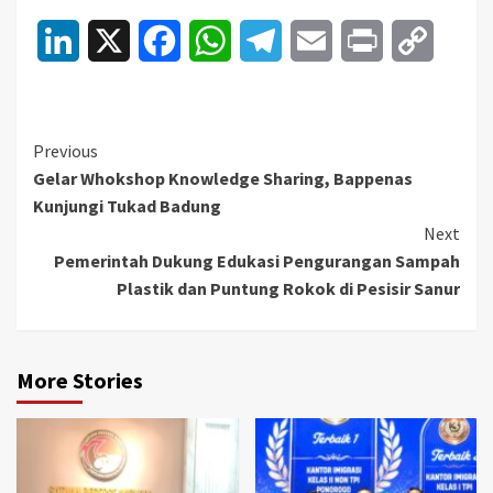
LinkedIn
X
Facebook
WhatsApp
Telegram
Email
Print
Copy
Link
Continue
Previous
Gelar Whokshop Knowledge Sharing, Bappenas
Reading
Kunjungi Tukad Badung
Next
Pemerintah Dukung Edukasi Pengurangan Sampah
Plastik dan Puntung Rokok di Pesisir Sanur
More Stories