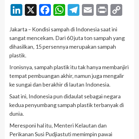
LinkedIn
X
Facebook
WhatsApp
Telegram
Email
Print
Copy
Link
Jakarta – Kondisi sampah di Indonesia saat ini
sangat mencekam. Dari 60 juta ton sampah yang
dihasilkan, 15 persennya merupakan sampah
plastik.
Ironisnya, sampah plastik itu tak hanya membanjiri
tempat pembuangan akhir, namun juga mengalir
ke sungai dan berakhir di lautan Indonesia.
Saat ini, Indonesia pun didaulat sebagai negara
kedua penyumbang sampah plastik terbanyak di
dunia.
Meresponi hal itu, Menteri Kelautan dan
Perikanan Susi Pudjiastuti memimpin pawai