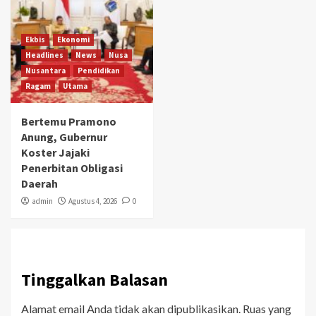
Ekbis
Ekonomi
Headlines
News
Nusa
Nusantara
Pendidikan
Ragam
Utama
Bertemu Pramono
Anung, Gubernur
Koster Jajaki
Penerbitan Obligasi
Daerah
admin
Agustus 4, 2026
0
Tinggalkan Balasan
Alamat email Anda tidak akan dipublikasikan.
Ruas yang