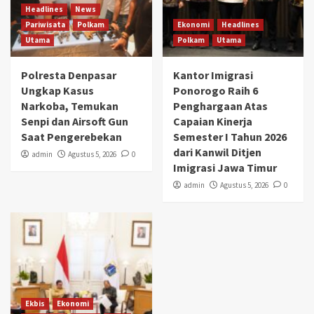
Headlines
News
Pariwisata
Polkam
Ekonomi
Headlines
Utama
Polkam
Utama
Polresta Denpasar
Kantor Imigrasi
Ungkap Kasus
Ponorogo Raih 6
Narkoba, Temukan
Penghargaan Atas
Senpi dan Airsoft Gun
Capaian Kinerja
Saat Pengerebekan
Semester I Tahun 2026
dari Kanwil Ditjen
admin
Agustus 5, 2026
0
Imigrasi Jawa Timur
admin
Agustus 5, 2026
0
Ekbis
Ekonomi