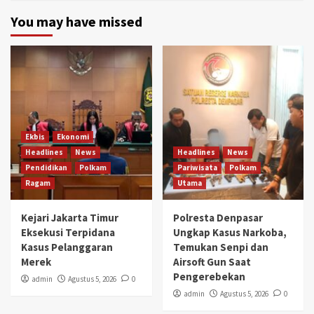
You may have missed
Ekbis
Ekonomi
Headlines
News
Headlines
News
Pendidikan
Polkam
Pariwisata
Polkam
Ragam
Utama
Kejari Jakarta Timur
Polresta Denpasar
Eksekusi Terpidana
Ungkap Kasus Narkoba,
Kasus Pelanggaran
Temukan Senpi dan
Merek
Airsoft Gun Saat
Pengerebekan
admin
Agustus 5, 2026
0
admin
Agustus 5, 2026
0