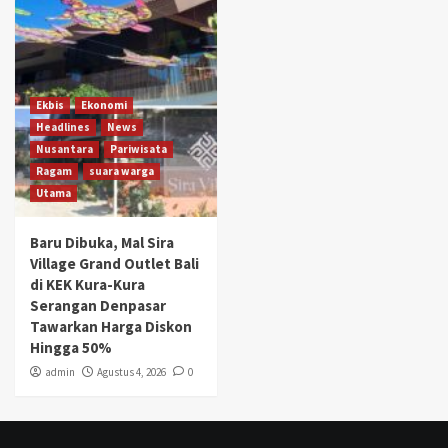
Ekbis
Ekonomi
Headlines
News
Nusantara
Pariwisata
Ragam
suara warga
Utama
Baru Dibuka, Mal Sira
Village Grand Outlet Bali
di KEK Kura-Kura
Serangan Denpasar
Tawarkan Harga Diskon
Hingga 50%
admin
Agustus 4, 2026
0