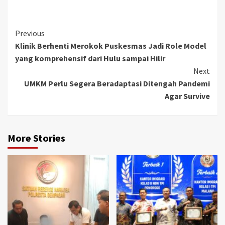
Link
Continue
Previous
Klinik Berhenti Merokok Puskesmas Jadi Role Model
Reading
yang komprehensif dari Hulu sampai Hilir
Next
UMKM Perlu Segera Beradaptasi Ditengah Pandemi
Agar Survive
More Stories