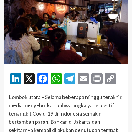
LinkedIn
X
Facebook
WhatsApp
Telegram
Email
Print
Copy
Link
Lombok utara – Selama beberapa minggu terakhir,
media menyebutkan bahwa angka yang positif
terjangkit Covid-19 di Indonesia semakin
bertambah parah. Bahkan di Jakarta dan
sekitarnya kembali dilakukan penutupan tempat