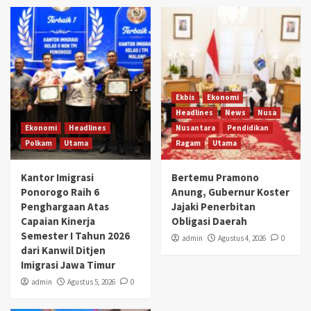
Ekbis
Ekonomi
Headlines
News
Nusa
Ekonomi
Headlines
Nusantara
Pendidikan
Polkam
Utama
Ragam
Utama
Kantor Imigrasi
Bertemu Pramono
Ponorogo Raih 6
Anung, Gubernur Koster
Penghargaan Atas
Jajaki Penerbitan
Capaian Kinerja
Obligasi Daerah
Semester I Tahun 2026
admin
Agustus 4, 2026
0
dari Kanwil Ditjen
Imigrasi Jawa Timur
admin
Agustus 5, 2026
0