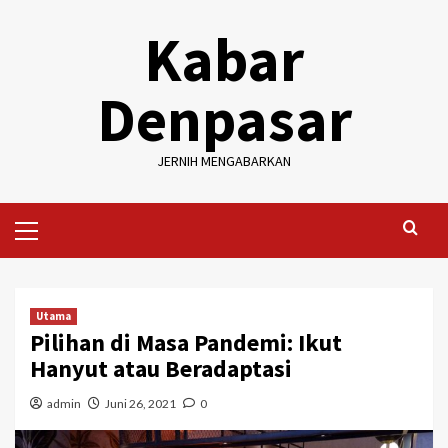
Skip
Kabar
to
content
Denpasar
JERNIH MENGABARKAN
Primary
Menu
Utama
Pilihan di Masa Pandemi: Ikut
Hanyut atau Beradaptasi
admin
Juni 26, 2021
0