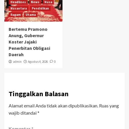
Headlines
News
Nusa
Nusantara
Pendidikan
Ragam
Utama
Bertemu Pramono
Anung, Gubernur
Koster Jajaki
Penerbitan Obligasi
Daerah
admin
Agustus 4, 2026
0
Tinggalkan Balasan
Alamat email Anda tidak akan dipublikasikan.
Ruas yang
wajib ditandai
*
Komentar
*