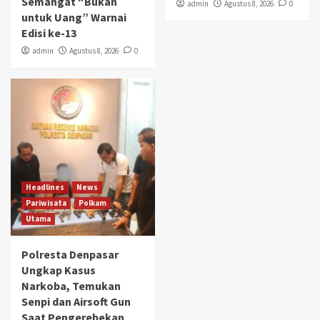
Semangat “Bukan
admin
Agustus 8, 2026
0
untuk Uang” Warnai
Edisi ke-13
admin
Agustus 8, 2026
0
Headlines
News
Pariwisata
Polkam
Utama
Polresta Denpasar
Ungkap Kasus
Narkoba, Temukan
Senpi dan Airsoft Gun
Saat Pengerebekan