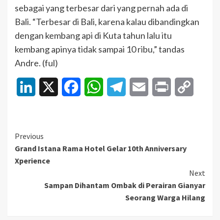
sebagai yang terbesar dari yang pernah ada di
Bali. “Terbesar di Bali, karena kalau dibandingkan
dengan kembang api di Kuta tahun lalu itu
kembang apinya tidak sampai 10 ribu,” tandas
Andre. (ful)
LinkedIn
X
Facebook
WhatsApp
Telegram
Email
Print
Copy
Link
Continue
Previous
Grand Istana Rama Hotel Gelar 10th Anniversary
Reading
Xperience
Next
Sampan Dihantam Ombak di Perairan Gianyar
Seorang Warga Hilang