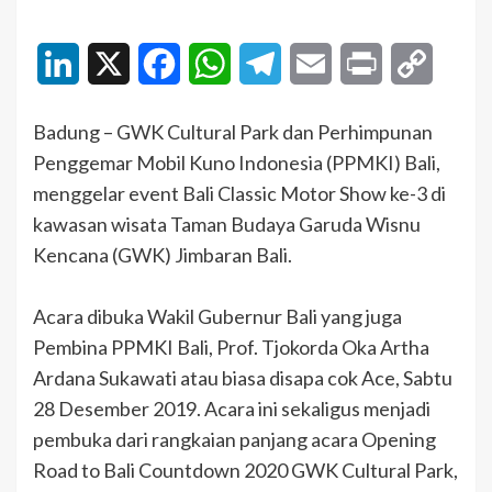
LinkedIn
X
Facebook
WhatsApp
Telegram
Email
Print
Copy
Link
Badung – GWK Cultural Park dan Perhimpunan
Penggemar Mobil Kuno Indonesia (PPMKI) Bali,
menggelar event Bali Classic Motor Show ke-3 di
kawasan wisata Taman Budaya Garuda Wisnu
Kencana (GWK) Jimbaran Bali.
Acara dibuka Wakil Gubernur Bali yang juga
Pembina PPMKI Bali, Prof. Tjokorda Oka Artha
Ardana Sukawati atau biasa disapa cok Ace, Sabtu
28 Desember 2019. Acara ini sekaligus menjadi
pembuka dari rangkaian panjang acara Opening
Road to Bali Countdown 2020 GWK Cultural Park,