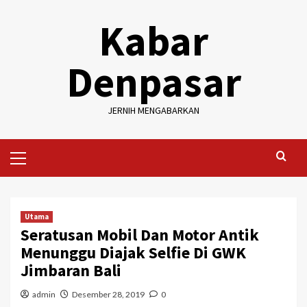
Skip
Kabar
to
content
Denpasar
JERNIH MENGABARKAN
Primary
Menu
Utama
Seratusan Mobil Dan Motor Antik
Menunggu Diajak Selfie Di GWK
Jimbaran Bali
admin
Desember 28, 2019
0