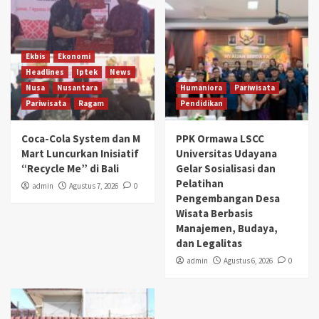
Ekbis
Ekonomi
Headlines
Iptek
News
Nusa
Nusantara
Humaniora
Pariwisata
Pariwisata
Ragam
Pendidikan
Coca-Cola System dan M
PPK Ormawa LSCC
Mart Luncurkan Inisiatif
Universitas Udayana
“Recycle Me” di Bali
Gelar Sosialisasi dan
Pelatihan
admin
Agustus 7, 2026
0
Pengembangan Desa
Wisata Berbasis
Manajemen, Budaya,
dan Legalitas
admin
Agustus 6, 2026
0