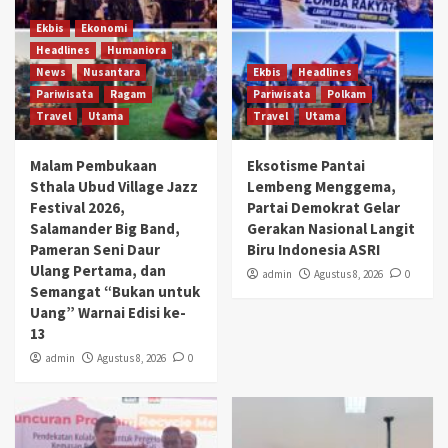
Ekbis
Ekonomi
Headlines
Humaniora
News
Nusantara
Ekbis
Headlines
Pariwisata
Ragam
Pariwisata
Polkam
Travel
Utama
Travel
Utama
Malam Pembukaan
Eksotisme Pantai
Sthala Ubud Village Jazz
Lembeng Menggema,
Festival 2026,
Partai Demokrat Gelar
Salamander Big Band,
Gerakan Nasional Langit
Pameran Seni Daur
Biru Indonesia ASRI
Ulang Pertama, dan
admin
Agustus 8, 2026
0
Semangat “Bukan untuk
Uang” Warnai Edisi ke-
13
admin
Agustus 8, 2026
0