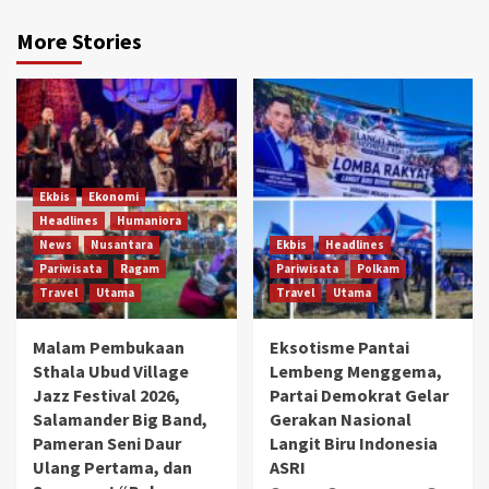
More Stories
Ekbis
Ekonomi
Headlines
Humaniora
News
Nusantara
Ekbis
Headlines
Pariwisata
Ragam
Pariwisata
Polkam
Travel
Utama
Travel
Utama
Malam Pembukaan
Eksotisme Pantai
Sthala Ubud Village
Lembeng Menggema,
Jazz Festival 2026,
Partai Demokrat Gelar
Salamander Big Band,
Gerakan Nasional
Pameran Seni Daur
Langit Biru Indonesia
Ulang Pertama, dan
ASRI