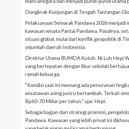
mancanegara dan menjadi pundi-pundi utama 
Dongkrak Kunjungan di Tengah Tantangan Glo
Pelaksanaan Semarak Pandawa 2026 menjadi
kawasan wisata Pantai Pandawa. Pasalnya, set
situasi global, mulai dari konflik geopolitik d
sejumlah daerah Indonesia.
Direktur Utama BUMDA Kutuh, Ni Luh Hepi War
yang bertepatan dengan libur sekolah bertujua
ramah keluarga.
“Kondisi saat ini memang ada penurunan tingk
wisatawan asing justru bertambah. Terkait omse
Rp60-70 Miliar per tahun,” ujar Hepi.
Sebagai bagian dari strategi promosi, pengelola
Pandawa. Kawasan yang lebih privat ini dik
yang belakangan mulai ramai berkunjung.