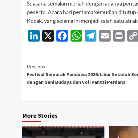
Suasana semakin meriah dengan adanya penta
peserta. Acara hari pertama kemudian ditutup 
Kecak, yang selama ini menjadi salah satu atra
LinkedIn
X
Facebook
WhatsApp
Telegram
Email
Print
Continue
Previous
Festival Semarak Pandawa 2026: Libur Sekolah Se
Reading
dengan Seni Budaya dan Voli Pantai Perdana
More Stories