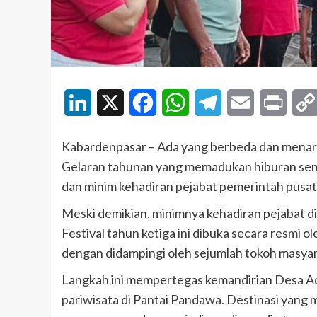
LinkedIn
X
Facebook
WhatsApp
Telegram
Email
Print
Kabardenpasar – Ada yang berbeda dan menar
Gelaran tahunan yang memadukan hiburan seni
dan minim kehadiran pejabat pemerintah pusat
Meski demikian, minimnya kehadiran pejabat d
Festival tahun ketiga ini dibuka secara resmi 
dengan didampingi oleh sejumlah tokoh masyar
Langkah ini mempertegas kemandirian Desa A
pariwisata di Pantai Pandawa. Destinasi yang mer