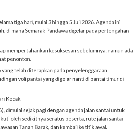
ma tiga hari, mulai 3 hingga 5 Juli 2026. Agenda ini
h, di mana Semarak Pandawa digelar pada pertengahan
etap mempertahankan kesuksesan sebelumnya, namun ada
nat penonton.
ep yang telah diterapkan pada penyelenggaraan
ngan voli pantai yang digelar nanti di pantai timur di
ari Kecak
, dimulai sejak pagi dengan agenda jalan santai untuk
uti oleh sedikitnya seratus peserta, rute jalan santai
awasan Tanah Barak, dan kembali ke titik awal.