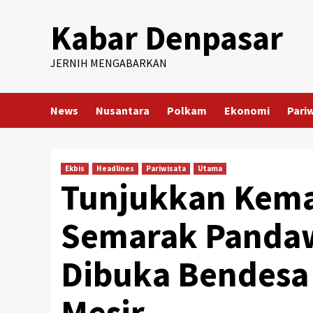
Skip
Kabar Denpasar
to
content
JERNIH MENGABARKAN
News
Nusantara
Polkam
Ekonomi
Pari
Ekbis
Headlines
Pariwisata
Utama
Tunjukkan Keman
Semarak Pandaw
Dibuka Bendesa 
Mesir