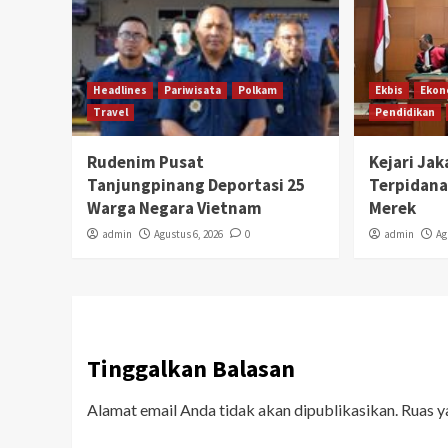
Headlines
Pariwisata
Polkam
Ekbis
Ekon
Travel
Pendidikan
Rudenim Pusat
Kejari Ja
Tanjungpinang Deportasi 25
Terpidana
Warga Negara Vietnam
Merek
admin
Agustus 6, 2026
0
admin
Ag
Tinggalkan Balasan
Alamat email Anda tidak akan dipublikasikan.
Ruas y