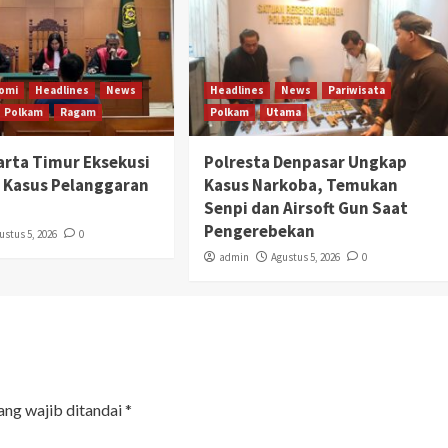
omi
Headlines
News
Headlines
News
Pariwisata
Polkam
Ragam
Polkam
Utama
karta Timur Eksekusi
Polresta Denpasar Ungkap
 Kasus Pelanggaran
Kasus Narkoba, Temukan
Senpi dan Airsoft Gun Saat
Pengerebekan
ustus 5, 2026
0
admin
Agustus 5, 2026
0
ang wajib ditandai
*