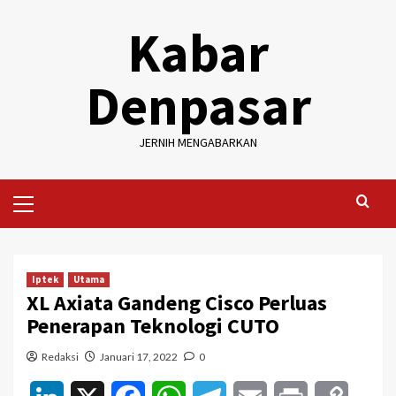
Skip
Kabar
to
content
Denpasar
JERNIH MENGABARKAN
Primary
Menu
Iptek
Utama
XL Axiata Gandeng Cisco Perluas
Penerapan Teknologi CUTO
Redaksi
Januari 17, 2022
0