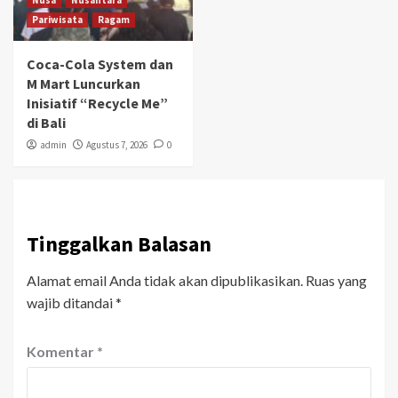
Nusa
Nusantara
Pariwisata
Ragam
Coca-Cola System dan
M Mart Luncurkan
Inisiatif “Recycle Me”
di Bali
admin
Agustus 7, 2026
0
Tinggalkan Balasan
Alamat email Anda tidak akan dipublikasikan.
Ruas yang
wajib ditandai
*
Komentar
*