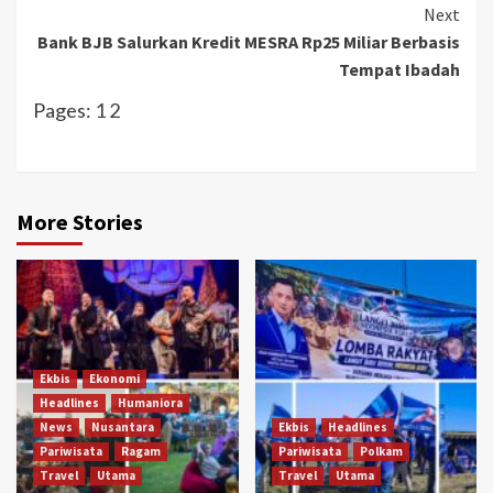
Next
Bank BJB Salurkan Kredit MESRA Rp25 Miliar Berbasis
Tempat Ibadah
Pages:
1
2
More Stories
Ekbis
Ekonomi
Headlines
Humaniora
News
Nusantara
Ekbis
Headlines
Pariwisata
Ragam
Pariwisata
Polkam
Travel
Utama
Travel
Utama