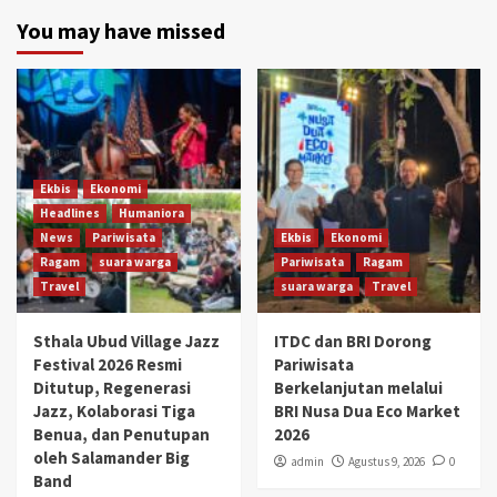
You may have missed
Ekbis
Ekonomi
Headlines
Humaniora
News
Pariwisata
Ekbis
Ekonomi
Ragam
suara warga
Pariwisata
Ragam
Travel
suara warga
Travel
Sthala Ubud Village Jazz
ITDC dan BRI Dorong
Festival 2026 Resmi
Pariwisata
Ditutup, Regenerasi
Berkelanjutan melalui
Jazz, Kolaborasi Tiga
BRI Nusa Dua Eco Market
Benua, dan Penutupan
2026
oleh Salamander Big
admin
Agustus 9, 2026
0
Band