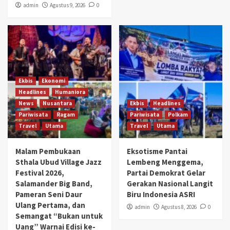
admin
Agustus 9, 2026
0
Ekbis
Ekonomi
Headlines
Humaniora
News
Nusantara
Ekbis
Headlines
Pariwisata
Ragam
Pariwisata
Polkam
Travel
Utama
Travel
Utama
Malam Pembukaan
Eksotisme Pantai
Sthala Ubud Village Jazz
Lembeng Menggema,
Festival 2026,
Partai Demokrat Gelar
Salamander Big Band,
Gerakan Nasional Langit
Pameran Seni Daur
Biru Indonesia ASRI
Ulang Pertama, dan
admin
Agustus 8, 2026
0
Semangat “Bukan untuk
Uang” Warnai Edisi ke-