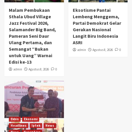
Malam Pembukaan
Eksotisme Pantai
Sthala Ubud Village
Lembeng Menggema,
Jazz Festival 2026,
Partai Demokrat Gelar
Salamander Big Band,
Gerakan Nasional
Pameran Seni Daur
Langit Biru Indonesia
Ulang Pertama, dan
ASRI
Semangat “Bukan
admin
Agustus 8, 2026
0
untuk Uang” Warnai
Edisi ke-13
admin
Agustus 8, 2026
0
Ekbis
Ekonomi
Headlines
Iptek
News