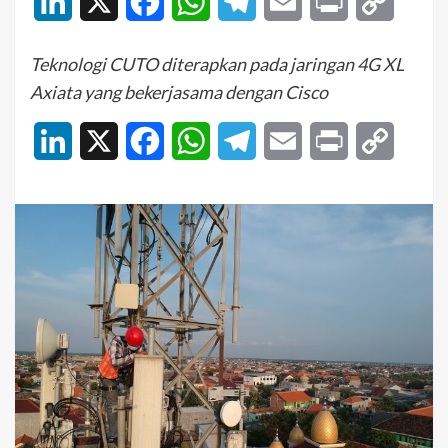
LinkedIn
X
Facebook
WhatsApp
Telegram
Email
Print
Copy
Link
Teknologi CUTO diterapkan pada jaringan 4G XL
Axiata yang bekerjasama dengan Cisco
LinkedIn
X
Facebook
WhatsApp
Telegram
Email
Print
Copy
Link