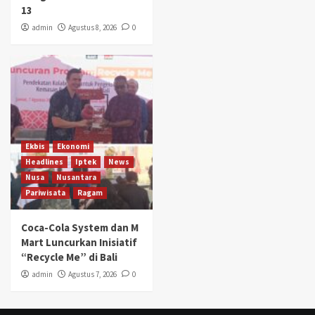
13
admin
Agustus 8, 2026
0
Ekbis
Ekonomi
Headlines
Iptek
News
Nusa
Nusantara
Pariwisata
Ragam
Coca-Cola System dan M
Mart Luncurkan Inisiatif
“Recycle Me” di Bali
admin
Agustus 7, 2026
0