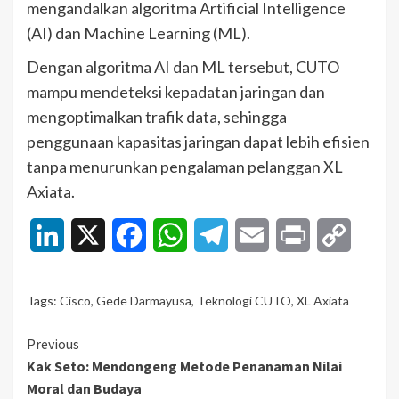
mengandalkan algoritma Artificial Intelligence
(AI) dan Machine Learning (ML).
Dengan algoritma AI dan ML tersebut, CUTO
mampu mendeteksi kepadatan jaringan dan
mengoptimalkan trafik data, sehingga
penggunaan kapasitas jaringan dapat lebih efisien
tanpa menurunkan pengalaman pelanggan XL
Axiata.
LinkedIn
X
Facebook
WhatsApp
Telegram
Email
Print
Copy
Link
Tags:
Cisco
,
Gede Darmayusa
,
Teknologi CUTO
,
XL Axiata
Continue
Previous
Kak Seto: Mendongeng Metode Penanaman Nilai
Reading
Moral dan Budaya