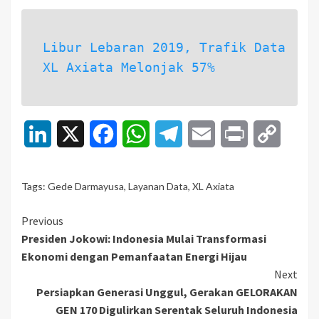
Libur Lebaran 2019, Trafik Data
XL Axiata Melonjak 57%
LinkedIn
X
Facebook
WhatsApp
Telegram
Email
Print
Copy
Link
Tags:
Gede Darmayusa
,
Layanan Data
,
XL Axiata
Continue
Previous
Presiden Jokowi: Indonesia Mulai Transformasi
Reading
Ekonomi dengan Pemanfaatan Energi Hijau
Next
Persiapkan Generasi Unggul, Gerakan GELORAKAN
GEN 170 Digulirkan Serentak Seluruh Indonesia