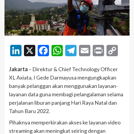
LinkedIn
X
Facebook
WhatsApp
Telegram
Email
Print
Copy
Link
Jakarta
– Direktur & Chief Technology Officer
XL Axiata, I Gede Darmayusa mengungkapkan
banyak pelanggan akan menggunakan layanan-
layanan data guna membagi pelangalaman selama
perjalanan liburan panjang Hari Raya Natal dan
Tahun Baru 2022.
Pihaknya memperkirakan akses ke layanan video
streaming akan meningkat seiring dengan