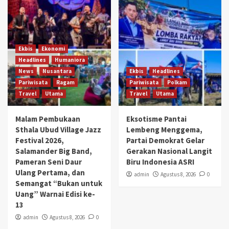
Ekbis
Ekonomi
Headlines
Humaniora
News
Nusantara
Ekbis
Headlines
Pariwisata
Ragam
Pariwisata
Polkam
Travel
Utama
Travel
Utama
Malam Pembukaan
Eksotisme Pantai
Sthala Ubud Village Jazz
Lembeng Menggema,
Festival 2026,
Partai Demokrat Gelar
Salamander Big Band,
Gerakan Nasional Langit
Pameran Seni Daur
Biru Indonesia ASRI
Ulang Pertama, dan
admin
Agustus 8, 2026
0
Semangat “Bukan untuk
Uang” Warnai Edisi ke-
13
admin
Agustus 8, 2026
0