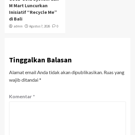
M Mart Luncurkan
Inisiatif “Recycle Me”
di Bali
admin
Agustus 7, 2026
0
Tinggalkan Balasan
Alamat email Anda tidak akan dipublikasikan.
Ruas yang
wajib ditandai
*
Komentar
*