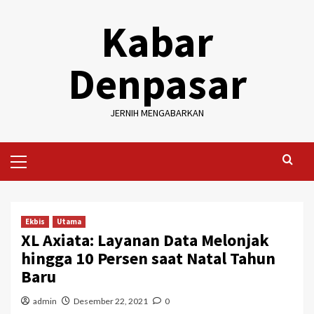
Skip
Kabar
to
content
Denpasar
JERNIH MENGABARKAN
Primary
Menu
Ekbis
Utama
XL Axiata: Layanan Data Melonjak
hingga 10 Persen saat Natal Tahun
Baru
admin
Desember 22, 2021
0