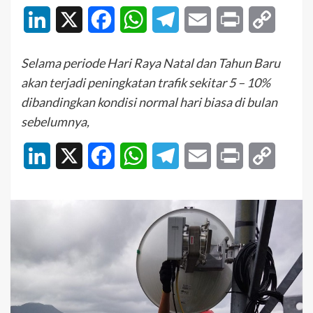
LinkedIn
X
Facebook
WhatsApp
Telegram
Email
Print
Copy
Link
Selama periode Hari Raya Natal dan Tahun Baru
akan terjadi peningkatan trafik sekitar 5 – 10%
dibandingkan kondisi normal hari biasa di bulan
sebelumnya,
LinkedIn
X
Facebook
WhatsApp
Telegram
Email
Print
Copy
Link