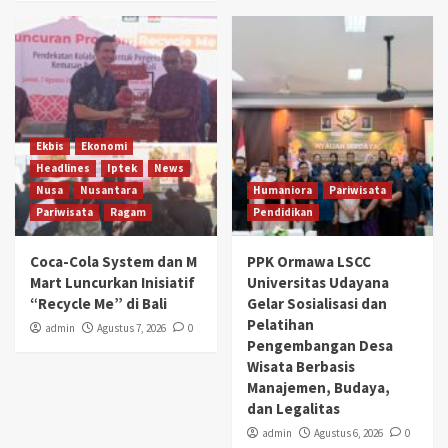
Ekbis
Ekonomi
Headlines
Iptek
News
Nusa
Nusantara
Humaniora
Pariwisata
Pariwisata
Ragam
Pendidikan
Coca-Cola System dan M
PPK Ormawa LSCC
Mart Luncurkan Inisiatif
Universitas Udayana
“Recycle Me” di Bali
Gelar Sosialisasi dan
Pelatihan
admin
Agustus 7, 2026
0
Pengembangan Desa
Wisata Berbasis
Manajemen, Budaya,
dan Legalitas
admin
Agustus 6, 2026
0