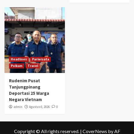
Headlines
Pariwisata
Polkam
Travel
Rudenim Pusat
Tanjungpinang
Deportasi 25 Warga
Negara Vietnam
admin
Agustus 6, 2026
0
Copyright © All rights reserved.
|
CoverNews
by AF