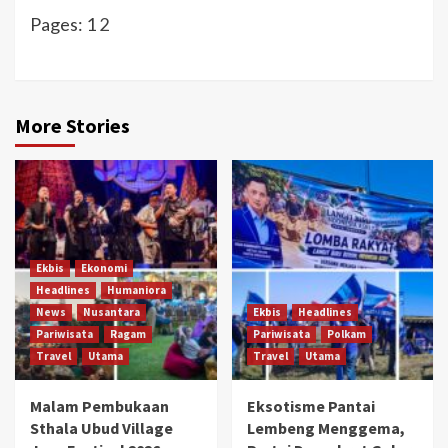
Pages:
1
2
More Stories
Ekbis
Ekonomi
Headlines
Humaniora
News
Nusantara
Ekbis
Headlines
Pariwisata
Ragam
Pariwisata
Polkam
Travel
Utama
Travel
Utama
Malam Pembukaan
Eksotisme Pantai
Sthala Ubud Village
Lembeng Menggema,