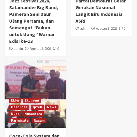
Jazz Festival 2026,
Partai Demokrat Gelar
Salamander Big Band,
Gerakan Nasional
Pameran Seni Daur
Langit Biru Indonesia
Ulang Pertama, dan
ASRI
Semangat “Bukan
admin
Agustus 8, 2026
0
untuk Uang” Warnai
Edisi ke-13
admin
Agustus 8, 2026
0
Ekbis
Ekonomi
Headlines
Iptek
News
Nusa
Nusantara
Pariwisata
Ragam
Coca-Cola System dan