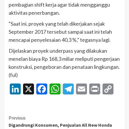
pembagian shift kerja agar tidak mengganggu
aktivitas penerbangan.
“Saat ini, proyek yang telah dikerjakan sejak
September 2017 tersebut sampai saat ini telah
mencapai penyelesaian 40,3 %,” tegasnya lagi.
Dijelaskan proyek underpass yang dilakukan
menelan biaya Rp 168,3 miliar meliputi pengerjaan
konstruksi, pengeboran dan penataan lingkungan.
(ful)
LinkedIn
X
Facebook
WhatsApp
Telegram
Email
Print
Copy
Link
Continue
Previous
Digandrungi Konsumen, Penjualan All New Honda
Reading