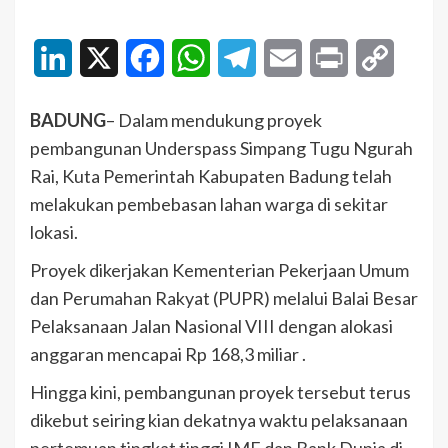
LinkedIn
X
Facebook
WhatsApp
Telegram
Email
Print
Copy
Link
BADUNG
– Dalam mendukung proyek
pembangunan Underspass Simpang Tugu Ngurah
Rai, Kuta Pemerintah Kabupaten Badung telah
melakukan pembebasan lahan warga di sekitar
lokasi.
Proyek dikerjakan Kementerian Pekerjaan Umum
dan Perumahan Rakyat (PUPR) melalui Balai Besar
Pelaksanaan Jalan Nasional VIII dengan alokasi
anggaran mencapai Rp 168,3 miliar .
Hingga kini, pembangunan proyek tersebut terus
dikebut seiring kian dekatnya waktu pelaksanaan