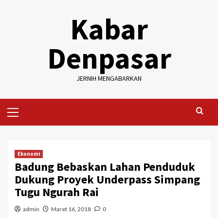
Skip
Kabar
to
content
Denpasar
JERNIH MENGABARKAN
Primary
Menu
Ekonomi
Badung Bebaskan Lahan Penduduk
Dukung Proyek Underpass Simpang
Tugu Ngurah Rai
admin
Maret 16, 2018
0