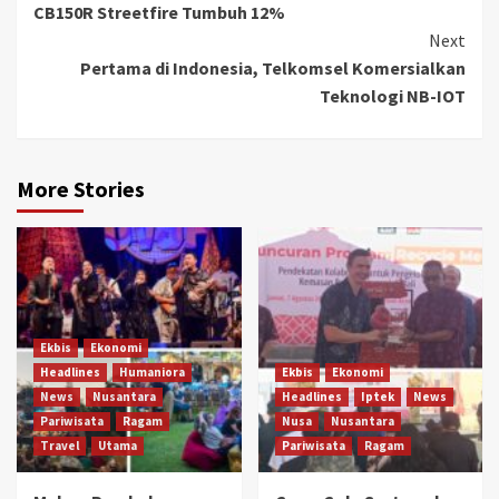
CB150R Streetfire Tumbuh 12%
Next
Pertama di Indonesia, Telkomsel Komersialkan
Teknologi NB-IOT
More Stories
Ekbis
Ekonomi
Headlines
Humaniora
Ekbis
Ekonomi
News
Nusantara
Headlines
Iptek
News
Pariwisata
Ragam
Nusa
Nusantara
Travel
Utama
Pariwisata
Ragam