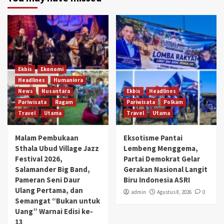
Ekbis
Ekonomi
Headlines
Humaniora
News
Nusantara
Ekbis
Headlines
Pariwisata
Ragam
Pariwisata
Polkam
Travel
Utama
Travel
Utama
Malam Pembukaan
Eksotisme Pantai
Sthala Ubud Village Jazz
Lembeng Menggema,
Festival 2026,
Partai Demokrat Gelar
Salamander Big Band,
Gerakan Nasional Langit
Pameran Seni Daur
Biru Indonesia ASRI
Ulang Pertama, dan
admin
Agustus 8, 2026
0
Semangat “Bukan untuk
Uang” Warnai Edisi ke-
13