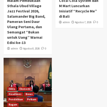
Malam Pembukaan
Coca-Cola System dan
Sthala Ubud Village
M Mart Luncurkan
Jazz Festival 2026,
Inisiatif “Recycle Me”
Salamander Big Band,
di Bali
Pameran Seni Daur
admin
Agustus 7, 2026
0
Ulang Pertama, dan
Semangat “Bukan
untuk Uang” Warnai
Edisi ke-13
admin
Agustus 8, 2026
0
Ekbis
Ekonomi
Headlines
News
Pendidikan
Polkam
Ragam