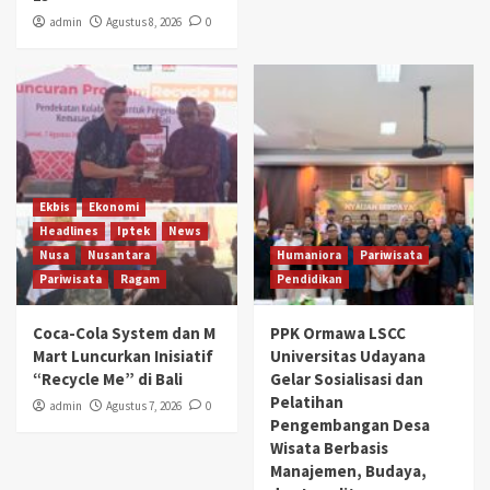
admin
Agustus 8, 2026
0
Ekbis
Ekonomi
Headlines
Iptek
News
Nusa
Nusantara
Humaniora
Pariwisata
Pariwisata
Ragam
Pendidikan
Coca-Cola System dan M
PPK Ormawa LSCC
Mart Luncurkan Inisiatif
Universitas Udayana
“Recycle Me” di Bali
Gelar Sosialisasi dan
Pelatihan
admin
Agustus 7, 2026
0
Pengembangan Desa
Wisata Berbasis
Manajemen, Budaya,