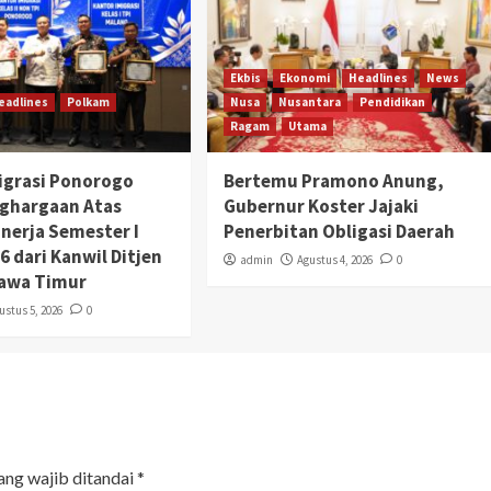
Ekbis
Ekonomi
Headlines
News
eadlines
Polkam
Nusa
Nusantara
Pendidikan
Ragam
Utama
igrasi Ponorogo
Bertemu Pramono Anung,
nghargaan Atas
Gubernur Koster Jajaki
inerja Semester I
Penerbitan Obligasi Daerah
 dari Kanwil Ditjen
admin
Agustus 4, 2026
0
Jawa Timur
ustus 5, 2026
0
ang wajib ditandai
*