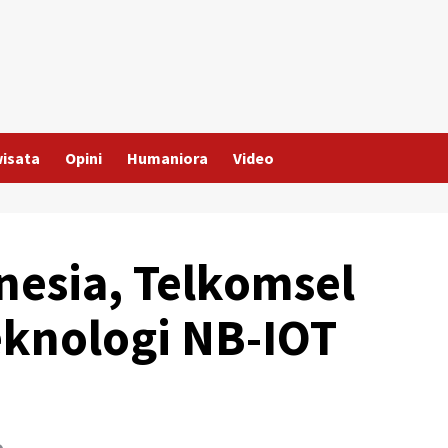
wisata
Opini
Humaniora
Video
nesia, Telkomsel
eknologi NB-IOT