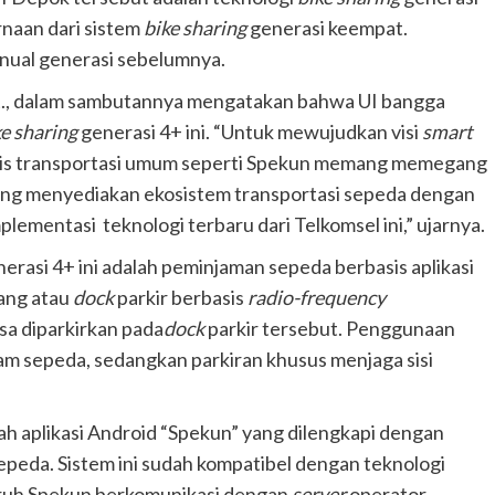
naan dari sistem
bike sharing
generasi keempat.
nual generasi sebelumnya.
et., dalam sambutannya mengatakan bahwa UI bangga
ke sharing
generasi 4+ ini. “Untuk mewujudkan visi
smart
enis transportasi umum seperti Spekun memang memegang
yang menyediakan ekosistem transportasi sepeda dengan
ementasi teknologi terbaru dari Telkomsel ini,” ujarnya.
erasi 4+ ini adalah peminjaman sepeda berbasis aplikasi
iang atau
dock
parkir berbasis
radio-frequency
a diparkirkan pada
dock
parkir tersebut. Penggunaan
 sepeda, sedangkan parkiran khusus menjaga sisi
lah aplikasi Android “Spekun” yang dilengkapi dengan
peda. Sistem ini sudah kompatibel dengan teknologi
ruh Spekun berkomunikasi dengan
server
operator