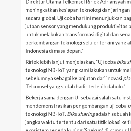
Direktur Utama Telkomsel Ririek Adriansyah m
meningkatkan kesiapan teknologi dan jaringa
secara global. Uji coba hari ini menunjukka
jutaan sensor yang mendukung produktivitas bisn
untuk melakukan transformasi digital dan sen
perkembangan teknologi seluler terkini yang 
Indonesia di masa depan.”
Ririek lebih lanjut menjelaskan, “Uji coba
bike s
teknologi NB-IoT yang kami lakukan untuk mel
sebelumnya sebagai kelanjutan dari inovasi
pla
Telkomsel yang sudah hadir terlebih dahulu.”
Bekerja sama dengan UI sebagai salah satu inst
mendemonstrasikan pengembangan uji coba
b
teknologi NB-IoT.
Bike sharing
adalah sebuah 
jangka waktu tertentu dari satu titik lokasi ke 
ekosistem sepeda kuning (Spekun) di kampus U