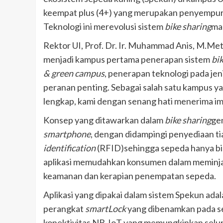
keempat plus (4+) yang merupakan penyempur
Teknologi ini merevolusi sistem
bike sharing
ma
Rektor UI, Prof. Dr. Ir. Muhammad Anis, M.M
menjadi kampus pertama penerapan sistem
bi
& green campus
, penerapan teknologi pada j
peranan penting. Sebagai salah satu kampus 
lengkap, kami dengan senang hati menerima impl
Konsep yang ditawarkan dalam
bike sharing
gen
smartphone
, dengan didampingi penyediaan t
identification
(RFID)sehingga sepeda hanya bis
aplikasi memudahkan konsumen dalam meminjam
keamanan dan kerapian penempatan sepeda.
Aplikasi yang dipakai dalam sistem Spekun ada
perangkat
smartLock
yang dibenamkan pada se
konektivitas NB-IoT yang memungkinkan selu