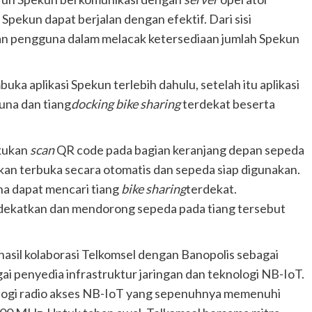
Spekun dapat berjalan dengan efektif. Dari sisi
an pengguna dalam melacak ketersediaan jumlah Spekun
ka aplikasi Spekun terlebih dahulu, setelah itu aplikasi
una dan tiang
docking bike sharing
terdekat beserta
akukan
scan
QR code pada bagian keranjang depan sepeda
kan terbuka secara otomatis dan sepeda siap digunakan.
a dapat mencari tiang
bike sharing
terdekat.
dekatkan dan mendorong sepeda pada tiang tersebut
hasil kolaborasi Telkomsel dengan Banopolis sebagai
i penyedia infrastruktur jaringan dan teknologi NB-IoT.
logi radio akses NB-IoT yang sepenuhnya memenuhi