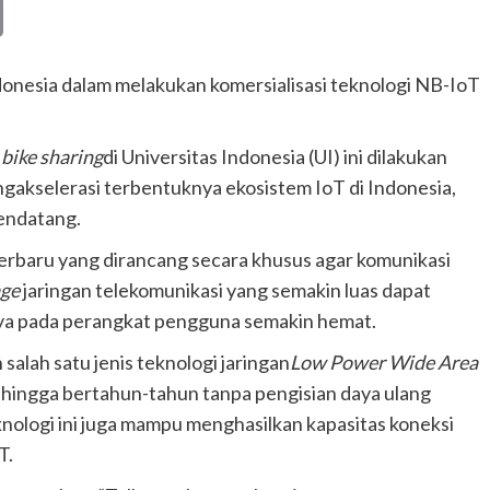
Copy
Link
onesia dalam melakukan komersialisasi teknologi NB-IoT
p
bike sharing
di Universitas Indonesia (UI) ini dilakukan
gakselerasi terbentuknya ekosistem IoT di Indonesia,
endatang.
erbaru yang dirancang secara khusus agar komunikasi
age
jaringan telekomunikasi yang semakin luas dapat
aya pada perangkat pengguna semakin hemat.
alah satu jenis teknologi jaringan
Low Power Wide Area
hingga bertahun-tahun tanpa pengisian daya ulang
nologi ini juga mampu menghasilkan kapasitas koneksi
T.