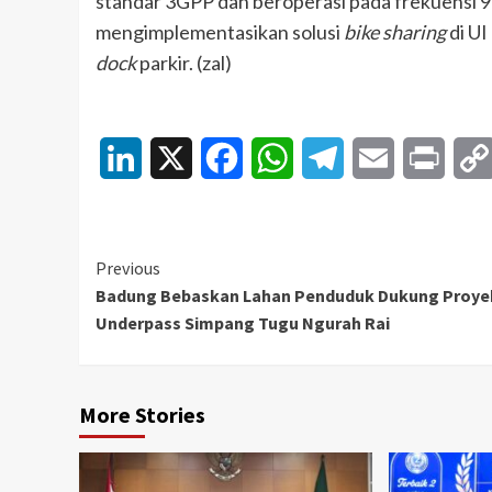
standar 3GPP dan beroperasi pada frekuensi 9
mengimplementasikan solusi
bike sharing
di UI
dock
parkir. (zal)
LinkedIn
X
Facebook
WhatsApp
Telegram
Email
Print
Continue
Previous
Badung Bebaskan Lahan Penduduk Dukung Proye
Reading
Underpass Simpang Tugu Ngurah Rai
More Stories