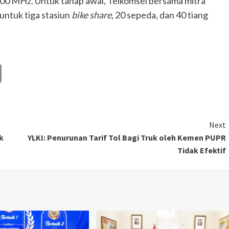
00 MHz. Untuk tahap awal, Telkomsel bersama mitra
 untuk tiga stasiun
bike share
, 20 sepeda, dan 40 tiang
Copy
Link
Next
k
YLKI: Penurunan Tarif Tol Bagi Truk oleh Kemen PUPR
Tidak Efektif