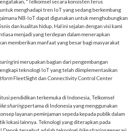
engatakan, “Telkomsel secara konsisten terus
n untuk menghadapi tren IoT yang sedang berkembang
n bagaimana NB-IoT dapat digunakan untuk menghubungkan
is dan kualitas hidup. Hal ini sejalan dengan visi kami
antiasa menjadi yang terdepan dalam menerapkan
akan memberikan manfaat yang besar bagi masyarakat
haring
ini merupakan bagian dari pengembangan
engkapi teknologi IoT yang telah diimplementasikan
tform
FleetSight dan Connectivity Control Center
itusi pendidikan terkemuka di Indonesia, Telkomsel
ike sharing
pertama di Indonesia yang menggunakan
konsep layanan peminjaman sepeda kepada publik dalam
titik lokasi lainnya. Teknologi yang diterapkan pada
I Depok tersebut adalah teknologi
bike sharing
generasi