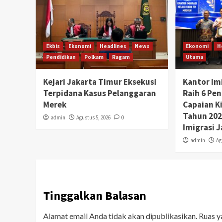
Ekbis
Ekonomi
Headlines
News
Ekonomi
H
Pendidikan
Polkam
Ragam
Utama
Kejari Jakarta Timur Eksekusi
Kantor Im
Terpidana Kasus Pelanggaran
Raih 6 Pe
Merek
Capaian K
Tahun 2026
admin
Agustus 5, 2026
0
Imigrasi 
admin
Ag
Tinggalkan Balasan
Alamat email Anda tidak akan dipublikasikan.
Ruas y