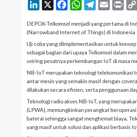
LinkedIn
X
Facebook
WhatsApp
Telegram
Email
Print
DEPOK-Telkomsel menjadi yang pertama di Ind
(Narrowband Internet of Things) di Indonesia
Uji coba yang diimplementasikan untuk konse
sebagai bagian dari upaya Telkomsel dalam men
seiring pesatnya perkembangan IoT di masa m
NB-IoT merupakan teknologi telekomunikasi t
antar mesin yang semakin masif dengan
cover
dilakukan secara efisien, serta penggunaan d
Teknologi radio akses NB-IoT, yang merupakan s
(LPWA),
memungkinkan perangkat beroperasi 
baterai sehingga sangat menghemat biaya. Tek
yang masif untuk solusi dan aplikasi berbasis Io