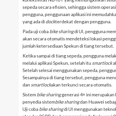
sepeda secara efisien, sehingga sistem operasi 
pengguna, penggunaan aplikasi ini memudahk
yang ada di
dock
terdekat dengan pengguna.
Pada uji coba
bike sharing
di UI, pengguna membu
akan secara otomatis mendeteksi lokasi pengg
jumlah ketersediaan Spekun di tiang tersebut.
Ketika sampai di tiang sepeda, pengguna mel
melalui aplikasi Spekun, setelah itu
smartlock
a
Setelah selesai menggunakan sepeda, penggun
Sesampainya di tiang tersebut, pengguna men
dan
smartlock
akan terkunci secara otomatis.
Sistem
bike sharing
generasi 4+ ini merupakan 
penyedia sistem
bike sharing
dan Huawei sebaga
Uji coba
bike sharing
di UI menggunakan tekno