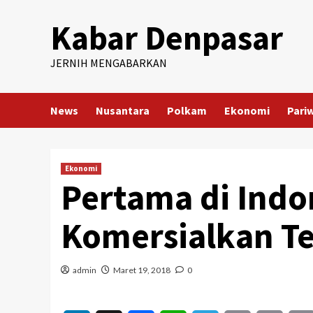
Skip
Kabar Denpasar
to
content
JERNIH MENGABARKAN
News
Nusantara
Polkam
Ekonomi
Pari
Ekonomi
Pertama di Indo
Komersialkan T
admin
Maret 19, 2018
0