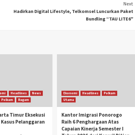
Next
Hadirkan Digital Lifestyle, Telkomsel Luncurkan Paket
Bundling “TAU LITE6″
omi
Headlines
News
Ekonomi
Headlines
Polkam
Polkam
Ragam
Utama
karta Timur Eksekusi
Kantor Imigrasi Ponorogo
 Kasus Pelanggaran
Raih 6 Penghargaan Atas
Capaian Kinerja Semester I