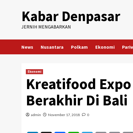
Skip
Kabar Denpasar
to
content
JERNIH MENGABARKAN
News
Nusantara
Polkam
Ekonomi
Pari
Ekonomi
Kreatifood Expo
Berakhir Di Bali
admin
November 17, 2018
0