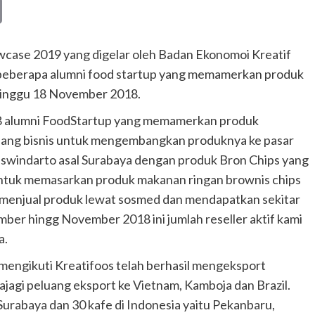
Copy
Link
case 2019 yang digelar oleh Badan Ekonomoi Kreatif
n beberapa alumni food startup yang memamerkan produk
-Minggu 18 November 2018.
238 alumni FoodStartup yang memamerkan produk
ang bisnis untuk mengembangkan produknya ke pasar
Siswindarto asal Surabaya dengan produk Bron Chips yang
 untuk memasarkan produk makanan ringan brownis chips
i menjual produk lewat sosmed dan mendapatkan sekitar
tember hingg November 2018 ini jumlah reseller aktif kami
a.
a mengikuti Kreatifoos telah berhasil mengeksport
jagi peluang eksport ke Vietnam, Kamboja dan Brazil.
Surabaya dan 30 kafe di Indonesia yaitu Pekanbaru,