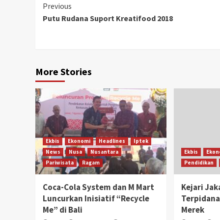
Continue
Previous
Putu Rudana Suport Kreatifood 2018
Reading
More Stories
Ekbis
Ekonomi
Headlines
Iptek
News
Nusa
Nusantara
Ekbis
Ekon
Pariwisata
Ragam
Pendidikan
Coca-Cola System dan M Mart
Kejari Ja
Luncurkan Inisiatif “Recycle
Terpidana
Me” di Bali
Merek