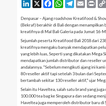
LinkedIn
X
Facebook
WhatsApp
Telegram
Email
Print
Denpasar – Ajang roadshow Kreatifood & Show
(Bekraf) berakhir di Bali dengan menampilka
kreatifnya di Mal Bali Galeria pada Jumat 16
Sejumlah peserta Kreatifood Bali 2018 dari 
kreatifnya mengaku banyak mendapatkan pelu
yang lebih luas, Seperti yang dikatakan Mega 
mendapatkan jumlah distributor dan reseller
andalannya. “Sebelum mengikuti ajang ini kam
80 reseller aktif tapi setelah 3 bulan dari Sep
bertambah sekitar 130 reseller aktif,” ujar Meg
Selain itu Haveltea, salah satu brand yang jug
100.000 tea bag ke Singapura dan sedang menja
Haveltea juga memperoleh distributor baru di 