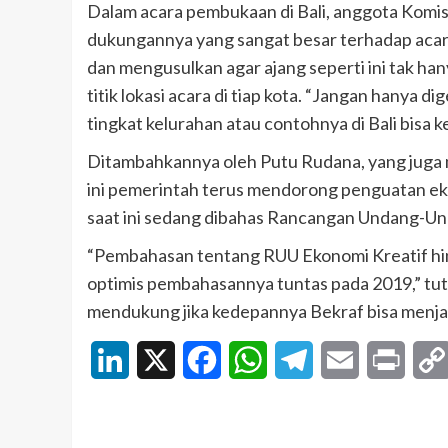
Dalam acara pembukaan di Bali, anggota Kom
dukungannya yang sangat besar terhadap acar
dan mengusulkan agar ajang seperti ini tak hanya
titik lokasi acara di tiap kota. “Jangan hanya di
tingkat kelurahan atau contohnya di Bali bisa k
Ditambahkannya oleh Putu Rudana, yang juga
ini pemerintah terus mendorong penguatan ekon
saat ini sedang dibahas Rancangan Undang-Un
“Pembahasan tentang RUU Ekonomi Kreatif hing
optimis pembahasannya tuntas pada 2019,” tu
mendukung jika kedepannya Bekraf bisa menjadi
LinkedIn
X
Facebook
WhatsApp
Telegram
Email
Print