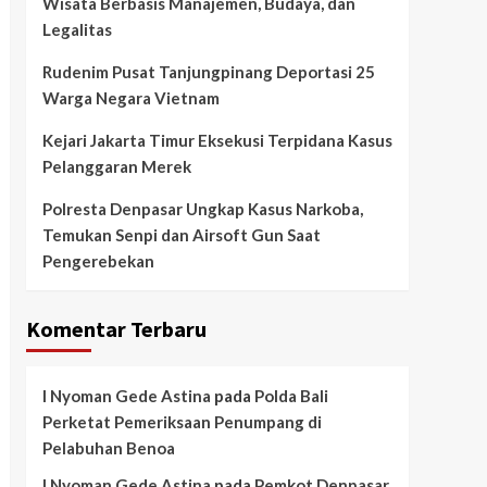
Wisata Berbasis Manajemen, Budaya, dan
Legalitas
Rudenim Pusat Tanjungpinang Deportasi 25
Warga Negara Vietnam
Kejari Jakarta Timur Eksekusi Terpidana Kasus
Pelanggaran Merek
Polresta Denpasar Ungkap Kasus Narkoba,
Temukan Senpi dan Airsoft Gun Saat
Pengerebekan
Komentar Terbaru
I Nyoman Gede Astina
pada
Polda Bali
Perketat Pemeriksaan Penumpang di
Pelabuhan Benoa
I Nyoman Gede Astina
pada
Pemkot Denpasar