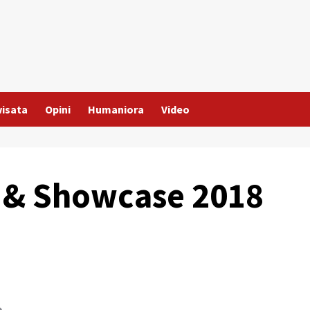
wisata
Opini
Humaniora
Video
 & Showcase 2018