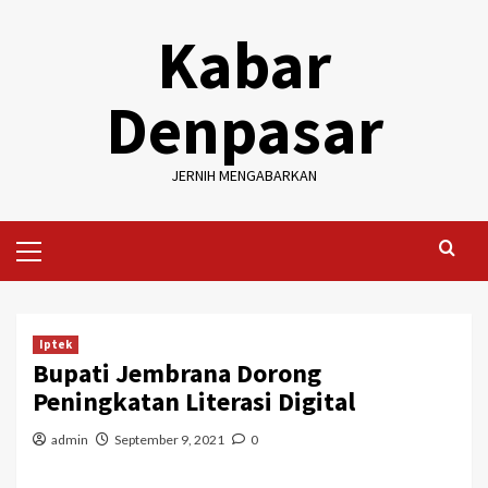
Skip
Kabar
to
content
Denpasar
JERNIH MENGABARKAN
Primary
Menu
Iptek
Bupati Jembrana Dorong
Peningkatan Literasi Digital
admin
September 9, 2021
0