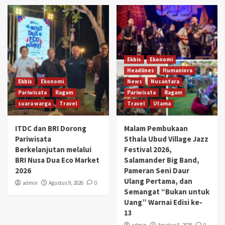
Ekbis
Ekonomi
Headlines
Humaniora
Ekbis
Ekonomi
News
Nusantara
Pariwisata
Ragam
Pariwisata
Ragam
suara warga
Travel
Travel
Utama
ITDC dan BRI Dorong
Malam Pembukaan
Pariwisata
Sthala Ubud Village Jazz
Berkelanjutan melalui
Festival 2026,
BRI Nusa Dua Eco Market
Salamander Big Band,
2026
Pameran Seni Daur
Ulang Pertama, dan
admin
Agustus 9, 2026
0
Semangat “Bukan untuk
Uang” Warnai Edisi ke-
13