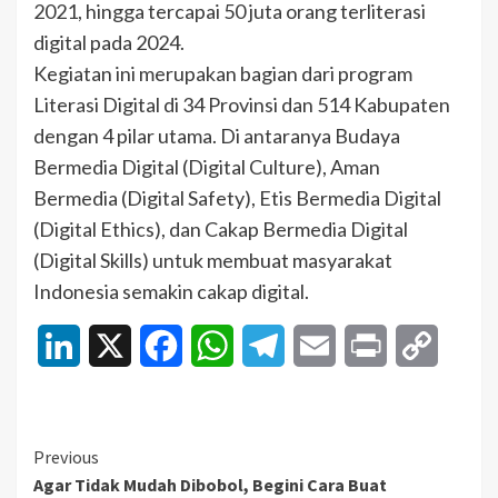
2021, hingga tercapai 50 juta orang terliterasi
digital pada 2024.
Kegiatan ini merupakan bagian dari program
Literasi Digital di 34 Provinsi dan 514 Kabupaten
dengan 4 pilar utama. Di antaranya Budaya
Bermedia Digital (Digital Culture), Aman
Bermedia (Digital Safety), Etis Bermedia Digital
(Digital Ethics), dan Cakap Bermedia Digital
(Digital Skills) untuk membuat masyarakat
Indonesia semakin cakap digital.
LinkedIn
X
Facebook
WhatsApp
Telegram
Email
Print
Copy
Link
Continue
Previous
Agar Tidak Mudah Dibobol, Begini Cara Buat
Reading