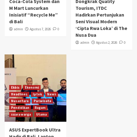
Coca-Cola System dan
Dongkrak Quality
M Mart Luncurkan
Tourism, ITDC
Inisiatif “Recycle Me”
Hadirkan Pertunjukan
di Bali
Seni Visual Modern
‘Cipta Rwa Loka’ di The
admin
Agustus 7, 2026
0
Nusa Dua
admin
Agustus 2, 2026
0
Ekbis
Ekonomi
Headlines
Iptek
News
Nusantara
Pariwisata
Pendidikan
Ragam
suara warga
Utama
ASUS ExpertBook Ultra
Hadir di Bali, Laptop