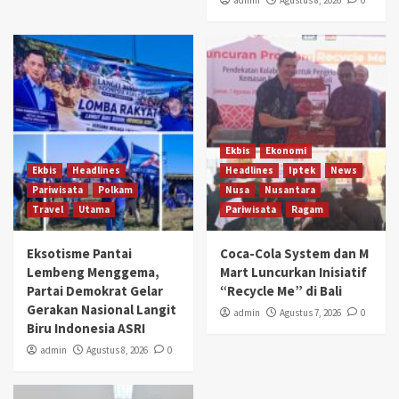
admin
Agustus 8, 2026
0
Ekbis
Ekonomi
Ekbis
Headlines
Headlines
Iptek
News
Pariwisata
Polkam
Nusa
Nusantara
Travel
Utama
Pariwisata
Ragam
Eksotisme Pantai
Coca-Cola System dan M
Lembeng Menggema,
Mart Luncurkan Inisiatif
Partai Demokrat Gelar
“Recycle Me” di Bali
Gerakan Nasional Langit
admin
Agustus 7, 2026
0
Biru Indonesia ASRI
admin
Agustus 8, 2026
0