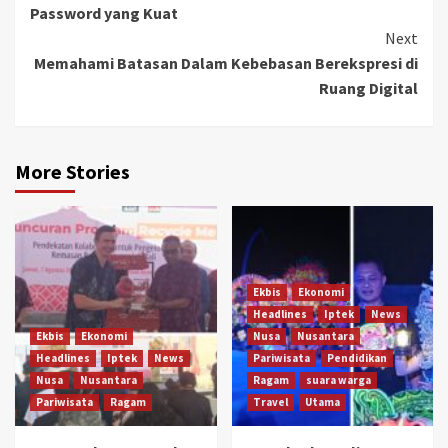
Password yang Kuat
Next
Memahami Batasan Dalam Kebebasan Berekspresi di
Ruang Digital
More Stories
Ekbis
Ekonomi
Headlines
Iptek
News
Ekbis
Ekonomi
Nusa
Nusantara
Headlines
Iptek
News
Pariwisata
Pendidikan
Nusa
Nusantara
Ragam
suara warga
Pariwisata
Ragam
Travel
Utama