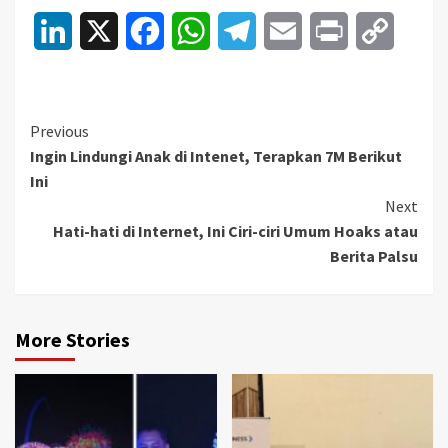
LinkedIn
X
Facebook
WhatsApp
Telegram
Email
Print
Copy
Link
Continue
Previous
Ingin Lindungi Anak di Intenet, Terapkan 7M Berikut
Reading
Ini
Next
Hati-hati di Internet, Ini Ciri-ciri Umum Hoaks atau
Berita Palsu
More Stories