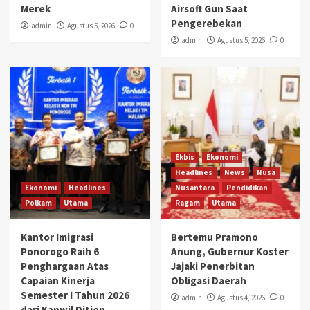
Merek
Airsoft Gun Saat
Pengerebekan
admin
Agustus 5, 2026
0
admin
Agustus 5, 2026
0
Ekbis
Ekonomi
Headlines
News
Nusa
Ekonomi
Headlines
Nusantara
Pendidikan
Polkam
Utama
Ragam
Utama
Kantor Imigrasi
Bertemu Pramono
Ponorogo Raih 6
Anung, Gubernur Koster
Penghargaan Atas
Jajaki Penerbitan
Capaian Kinerja
Obligasi Daerah
Semester I Tahun 2026
admin
Agustus 4, 2026
0
dari Kanwil Ditjen