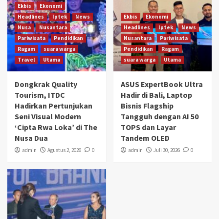
Ekbis
Ekonomi
Headlines
Iptek
News
Ekbis
Ekonomi
Nusa
Nusantara
Headlines
Iptek
News
Pariwisata
Pendidikan
Nusantara
Pariwisata
Ragam
suara warga
Pendidikan
Ragam
Travel
Utama
suara warga
Utama
Dongkrak Quality
ASUS ExpertBook Ultra
Tourism, ITDC
Hadir di Bali, Laptop
Hadirkan Pertunjukan
Bisnis Flagship
Seni Visual Modern
Tangguh dengan AI 50
‘Cipta Rwa Loka’ di The
TOPS dan Layar
Nusa Dua
Tandem OLED
admin
Agustus 2, 2026
0
admin
Juli 30, 2026
0