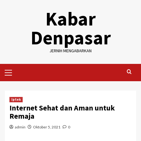
Skip
Kabar
to
content
Denpasar
JERNIH MENGABARKAN
Primary
Menu
Iptek
Internet Sehat dan Aman untuk
Remaja
admin
Oktober 5, 2021
0