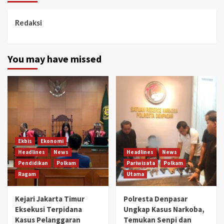
Redaksi
You may have missed
Ekbis
Ekonomi
Headlines
News
Headlines
News
Pendidikan
Polkam
Pariwisata
Polkam
Ragam
Utama
Kejari Jakarta Timur
Polresta Denpasar
Eksekusi Terpidana
Ungkap Kasus Narkoba,
Kasus Pelanggaran
Temukan Senpi dan