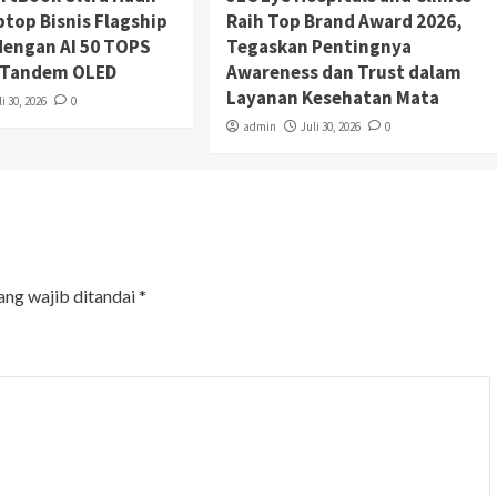
aptop Bisnis Flagship
Raih Top Brand Award 2026,
engan AI 50 TOPS
Tegaskan Pentingnya
r Tandem OLED
Awareness dan Trust dalam
Layanan Kesehatan Mata
li 30, 2026
0
admin
Juli 30, 2026
0
ang wajib ditandai
*