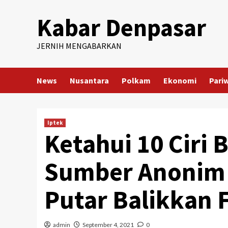
Skip
Kabar Denpasar
to
content
JERNIH MENGABARKAN
News
Nusantara
Polkam
Ekonomi
Pari
Iptek
Ketahui 10 Ciri 
Sumber Anonim
Putar Balikkan 
admin
September 4, 2021
0