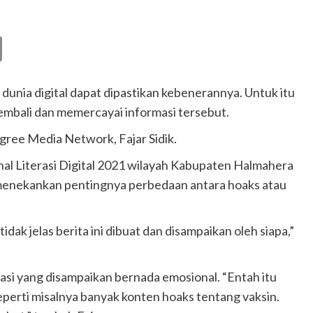
Copy
Link
dunia digital dapat dipastikan kebenerannya. Untuk itu
embali dan memercayai informasi tersebut.
gree Media Network, Fajar Sidik.
al Literasi Digital 2021 wilayah Kabupaten Halmahera
 menekankan pentingnya perbedaan antara hoaks atau
dak jelas berita ini dibuat dan disampaikan oleh siapa,”
masi yang disampaikan bernada emosional. “Entah itu
perti misalnya banyak konten hoaks tentang vaksin.