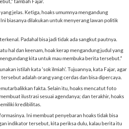
ebut,” tambah Fajar.
er yang jelas. Ketiga, hoaks umumnya mengandung
Ini biasanya dilakukan untuk menyerang lawan politik
erkenal. Padahal bisa jadi tidak ada sangkut pautnya.
atu hal dan keenam, hoak kerap mengandung judul yang
dan mengundang kita untuk mau membuka berita tersebut.”
an istilah kata ‘sok ilmiah’. Tujuannya, kata Fajar, agar
ersebut adalah orang yang cerdas dan bisa dipercaya.
memutarbalikkan fakta. Selain itu, hoaks mencatut foto
membuat ilustrasi sesuai agendanya; dan terakhir, hoaks
miliki kredibilitas.
ormasinya. Ini membuat penyebaran hoaks tidak bisa
an indikator tersebut, kita periksa dulu, kalau berita itu