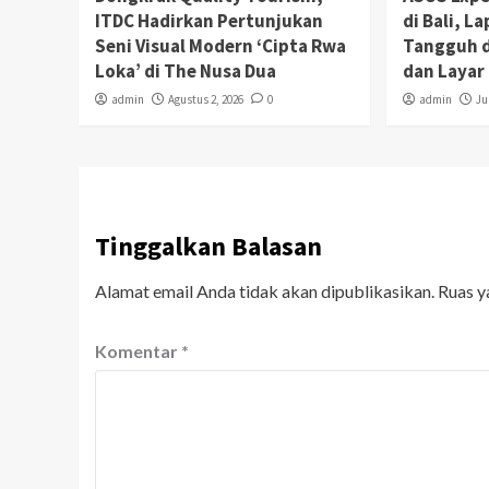
ITDC Hadirkan Pertunjukan
di Bali, L
Seni Visual Modern ‘Cipta Rwa
Tangguh d
Loka’ di The Nusa Dua
dan Laya
admin
Agustus 2, 2026
0
admin
Ju
Tinggalkan Balasan
Alamat email Anda tidak akan dipublikasikan.
Ruas y
Komentar
*