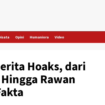
wisata
Opini
Humaniora
Video
Berita Hoaks, dari
 Hingga Rawan
Fakta