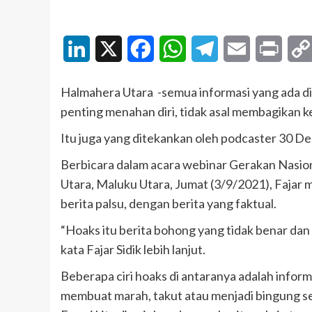
LinkedIn
X
Facebook
WhatsApp
Telegram
Email
Print
Halmahera Utara -semua informasi yang ada di 
penting menahan diri, tidak asal membagikan k
Itu juga yang ditekankan oleh podcaster 30 De
Berbicara dalam acara webinar Gerakan Nasion
Utara, Maluku Utara, Jumat (3/9/2021), Fajar
berita palsu, dengan berita yang faktual.
“Hoaks itu berita bohong yang tidak benar dan ti
kata Fajar Sidik lebih lanjut.
Beberapa ciri hoaks di antaranya adalah infor
membuat marah, takut atau menjadi bingung se