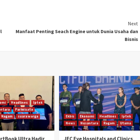
Link
Next
l
Manfaat Penting Seach Engine untuk Dunia Usaha dan
Bisnis
omi
Headlines
Iptek
ntara
Pariwisata
Ragam
suara warga
Ekbis
Ekonomi
Headlines
Iptek
News
Nusantara
Ragam
Utama
rtBook Ultra Hadir
JEC Eye Hospitals and Clinics