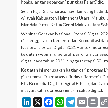
hoaks, jangan sebarkan,” pungkas Fajar Sidik.
Selain Fajar Sidik, narasumber lain yang hadir 
wilayah Kabupaten Halmahera Utara, Maluku U
Mandala Putra, Ketua Genpi Maluku Utara Sof
Webinar Gerakan Nasional Literasi Digital 20
diselenggarakan Kementerian Komunikasi dan 
Nasional Literasi Digital 2021 – untuk Indon
kegiatan webinar di seluruh penjuru Indonesia.
digital pada tahun 2021, hingga tercapai 50 juta
Kegiatan ini merupakan bagian dari program Li
pilar utama. Di antaranya Budaya Bermedia Digi
Etis Bermedia Digital (Digital Ethics), dan Cak
masyarakat Indonesia semakin cakap digital.
LinkedIn
X
Facebook
WhatsApp
Telegram
Email
Print