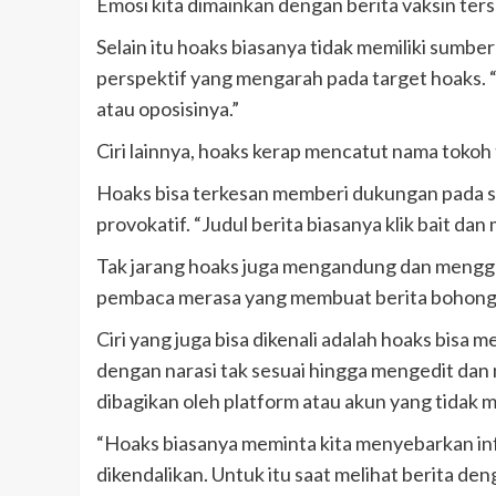
Emosi kita dimainkan dengan berita vaksin ters
Selain itu hoaks biasanya tidak memiliki sumb
perspektif yang mengarah pada target hoaks. “
atau oposisinya.”
Ciri lainnya, hoaks kerap mencatut nama tokoh t
Hoaks bisa terkesan memberi dukungan pada s
provokatif. “Judul berita biasanya klik bait 
Tak jarang hoaks juga mengandung dan menggunak
pembaca merasa yang membuat berita bohong t
Ciri yang juga bisa dikenali adalah hoaks bisa 
dengan narasi tak sesuai hingga mengedit dan 
dibagikan oleh platform atau akun yang tidak me
“Hoaks biasanya meminta kita menyebarkan inf
dikendalikan. Untuk itu saat melihat berita deng