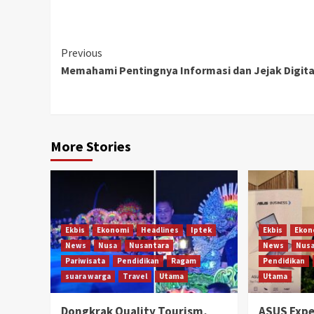
Continue
Previous
Memahami Pentingnya Informasi dan Jejak Digita
Reading
More Stories
Ekbis
Ekonomi
Headlines
Iptek
Ekbis
Ekon
News
Nusa
Nusantara
News
Nusa
Pariwisata
Pendidikan
Ragam
Pendidikan
suara warga
Travel
Utama
Utama
Dongkrak Quality Tourism,
ASUS Expe