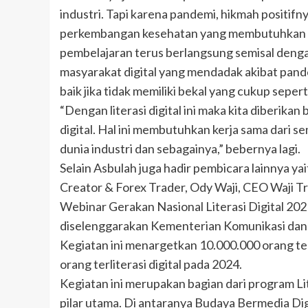
industri. Tapi karena pandemi, hikmah positifn
perkembangan kesehatan yang membutuhkan pe
pembelajaran terus berlangsung semisal dengan
masyarakat digital yang mendadak akibat pande
baik jika tidak memiliki bekal yang cukup sepert
“Dengan literasi digital ini maka kita diberik
digital. Hal ini membutuhkan kerja sama dari 
dunia industri dan sebagainya,” bebernya lagi.
Selain Asbulah juga hadir pembicara lainnya yai
Creator & Forex Trader, Ody Waji, CEO Waji T
Webinar Gerakan Nasional Literasi Digital 20
diselenggarakan Kementerian Komunikasi dan 
Kegiatan ini menargetkan 10.000.000 orang terl
orang terliterasi digital pada 2024.
Kegiatan ini merupakan bagian dari program Li
pilar utama. Di antaranya Budaya Bermedia Digi