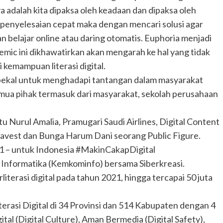
ya adalah kita dipaksa oleh keadaan dan dipaksa oleh
nyelesaian cepat maka dengan mencari solusi agar
 belajar online atau daring otomatis. Euphoria menjadi
mic ini dikhawatirkan akan mengarah ke hal yang tidak
i kemampuan literasi digital.
an bekal untuk menghadapi tantangan dalam masyarakat
semua pihak termasuk dari masyarakat, sekolah perusahaan
tu Nurul Amalia, Pramugari Saudi Airlines, Digital Content
ravest dan Bunga Harum Dani seorang Public Figure.
21 – untuk Indonesia #MakinCakapDigital
Informatika (Kemkominfo) bersama Siberkreasi.
iterasi digital pada tahun 2021, hingga tercapai 50 juta
terasi Digital di 34 Provinsi dan 514 Kabupaten dengan 4
tal (Digital Culture), Aman Bermedia (Digital Safety),