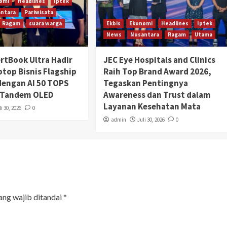
omi
Headlines
Iptek
ntara
Pariwisata
Ragam
suara warga
Ekbis
Ekonomi
Headlines
Iptek
News
Nusantara
Ragam
Utama
rtBook Ultra Hadir
JEC Eye Hospitals and Clinics
aptop Bisnis Flagship
Raih Top Brand Award 2026,
engan AI 50 TOPS
Tegaskan Pentingnya
r Tandem OLED
Awareness dan Trust dalam
Layanan Kesehatan Mata
li 30, 2026
0
admin
Juli 30, 2026
0
ang wajib ditandai
*