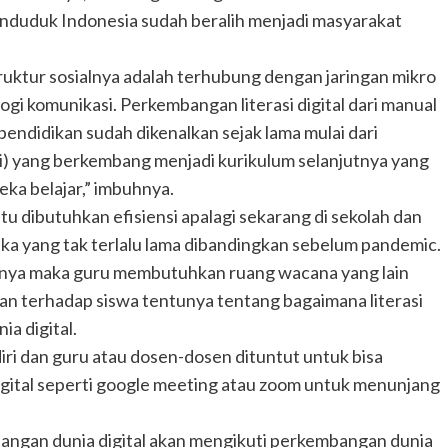
penduduk Indonesia sudah beralih menjadi masyarakat
ruktur sosialnya adalah terhubung dengan jaringan mikro
logi komunikasi. Perkembangan literasi digital dari manual
 pendidikan sudah dikenalkan sejak lama mulai dari
i) yang berkembang menjadi kurikulum selanjutnya yang
eka belajar,” imbuhnya.
tu dibutuhkan efisiensi apalagi sekarang di sekolah dan
ka yang tak terlalu lama dibandingkan sebelum pandemic.
ktunya maka guru membutuhkan ruang wacana yang lain
n terhadap siswa tentunya tentang bagaimana literasi
ia digital.
diri dan guru atau dosen-dosen dituntut untuk bisa
igital seperti google meeting atau zoom untuk menunjang
angan dunia digital akan mengikuti perkembangan dunia