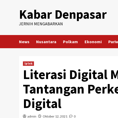
Skip
Kabar Denpasar
to
content
JERNIH MENGABARKAN
News
Nusantara
Polkam
Ekonomi
Pari
Iptek
Literasi Digital 
Tantangan Per
Digital
admin
Oktober 12, 2021
0