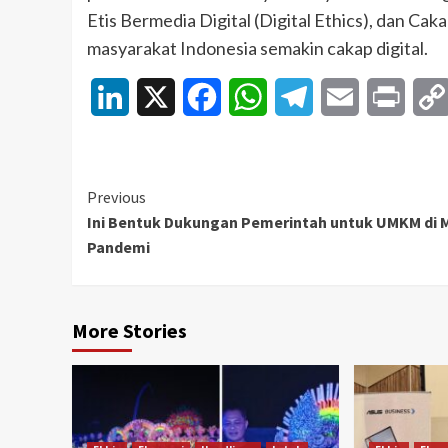
Etis Bermedia Digital (Digital Ethics), dan Cak
masyarakat Indonesia semakin cakap digital.
LinkedIn
X
Facebook
WhatsApp
Telegram
Email
Print
Continue
Previous
Ini Bentuk Dukungan Pemerintah untuk UMKM di 
Reading
Pandemi
More Stories