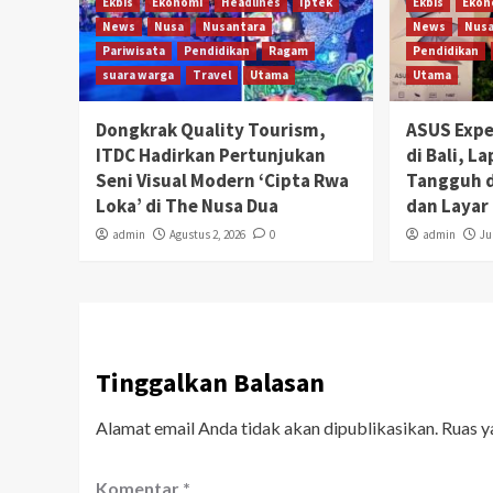
Ekbis
Ekonomi
Headlines
Iptek
Ekbis
Ekon
News
Nusa
Nusantara
News
Nusa
Pariwisata
Pendidikan
Ragam
Pendidikan
suara warga
Travel
Utama
Utama
Dongkrak Quality Tourism,
ASUS Expe
ITDC Hadirkan Pertunjukan
di Bali, L
Seni Visual Modern ‘Cipta Rwa
Tangguh d
Loka’ di The Nusa Dua
dan Laya
admin
Agustus 2, 2026
0
admin
Ju
Tinggalkan Balasan
Alamat email Anda tidak akan dipublikasikan.
Ruas y
Komentar
*