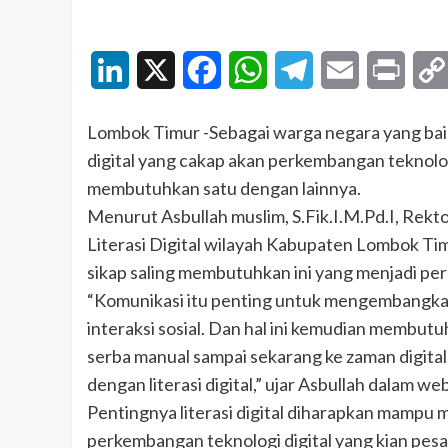
LinkedIn
X
Facebook
WhatsApp
Telegram
Email
Print
Lombok Timur -Sebagai warga negara yang bai
digital yang cakap akan perkembangan teknologi
membutuhkan satu dengan lainnya.
Menurut Asbullah muslim, S.Fik.I.M.Pd.I, Rekt
Literasi Digital wilayah Kabupaten Lombok Ti
sikap saling membutuhkan ini yang menjadi per
“Komunikasi itu penting untuk mengembangkan
interaksi sosial. Dan hal ini kemudian membu
serba manual sampai sekarang ke zaman digita
dengan literasi digital,” ujar Asbullah dalam w
Pentingnya literasi digital diharapkan mampu m
perkembangan teknologi digital yang kian pesa