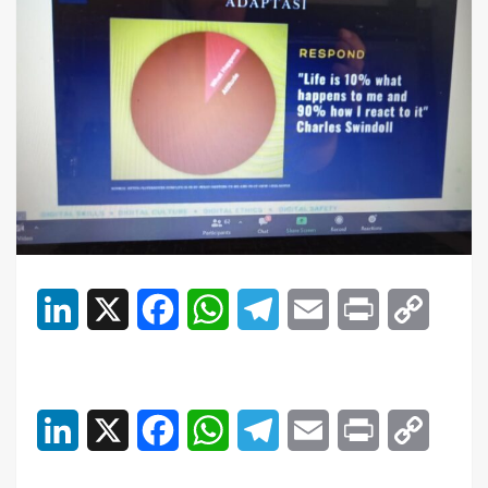
LinkedIn
X
Facebook
WhatsApp
Telegram
Email
Print
Copy
Link
LinkedIn
X
Facebook
WhatsApp
Telegram
Email
Print
Copy
Link