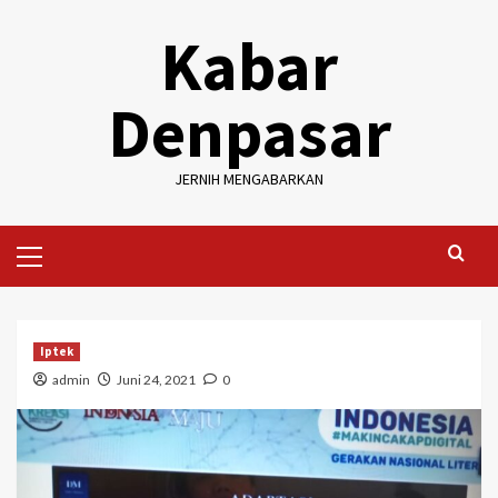
Skip
Kabar
to
content
Denpasar
JERNIH MENGABARKAN
Primary
Menu
Iptek
admin
Juni 24, 2021
0