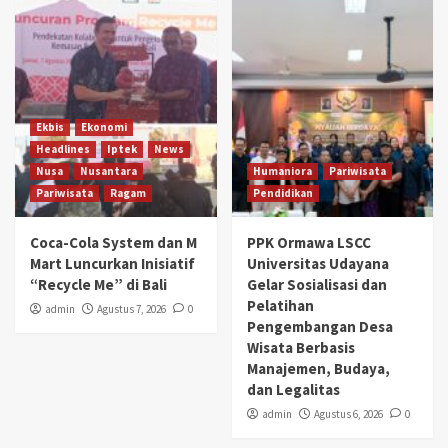
Ekbis
Ekonomi
Headlines
Iptek
News
Nusa
Nusantara
Humaniora
Pariwisata
Pariwisata
Ragam
Pendidikan
Coca-Cola System dan M
PPK Ormawa LSCC
Mart Luncurkan Inisiatif
Universitas Udayana
“Recycle Me” di Bali
Gelar Sosialisasi dan
Pelatihan
admin
Agustus 7, 2026
0
Pengembangan Desa
Wisata Berbasis
Manajemen, Budaya,
dan Legalitas
admin
Agustus 6, 2026
0