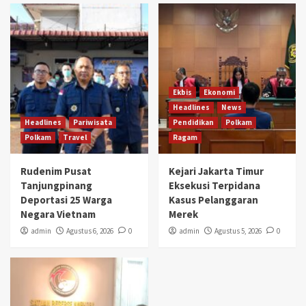
Ekbis
Ekonomi
Headlines
News
Headlines
Pariwisata
Pendidikan
Polkam
Polkam
Travel
Ragam
Rudenim Pusat
Kejari Jakarta Timur
Tanjungpinang
Eksekusi Terpidana
Deportasi 25 Warga
Kasus Pelanggaran
Negara Vietnam
Merek
admin
Agustus 6, 2026
0
admin
Agustus 5, 2026
0