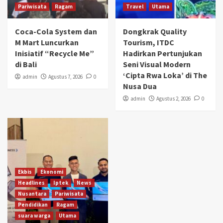
Pariwisata
Ragam
Travel
Utama
Coca-Cola System dan
Dongkrak Quality
M Mart Luncurkan
Tourism, ITDC
Inisiatif “Recycle Me”
Hadirkan Pertunjukan
di Bali
Seni Visual Modern
‘Cipta Rwa Loka’ di The
admin
Agustus 7, 2026
0
Nusa Dua
admin
Agustus 2, 2026
0
Ekbis
Ekonomi
Headlines
Iptek
News
Nusantara
Pariwisata
Pendidikan
Ragam
suara warga
Utama