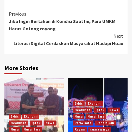
Continue
Previous
Jika Ingin Bertahan di Kondisi Saat Ini, Para UMKM
Reading
Harus Gotong royong
Next
Literasi Digital Cerdaskan Masyarakat Hadapi Hoax
More Stories
Ekbis
Ekonomi
Headlines
Iptek
News
Ekbis
Ekonomi
Nusa
Nusantara
Headlines
Iptek
News
Pariwisata
Pendidikan
Nusa
Nusantara
Ragam
suara warga