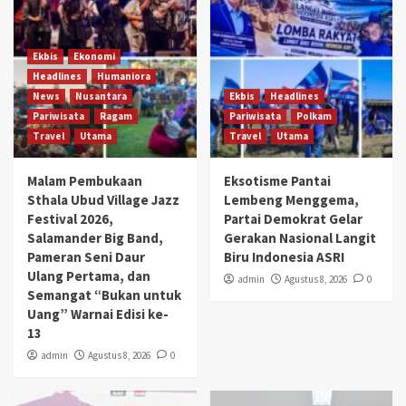
Ekbis
Ekonomi
Headlines
Humaniora
News
Nusantara
Ekbis
Headlines
Pariwisata
Ragam
Pariwisata
Polkam
Travel
Utama
Travel
Utama
Malam Pembukaan
Eksotisme Pantai
Sthala Ubud Village Jazz
Lembeng Menggema,
Festival 2026,
Partai Demokrat Gelar
Salamander Big Band,
Gerakan Nasional Langit
Pameran Seni Daur
Biru Indonesia ASRI
Ulang Pertama, dan
admin
Agustus 8, 2026
0
Semangat “Bukan untuk
Uang” Warnai Edisi ke-
13
admin
Agustus 8, 2026
0