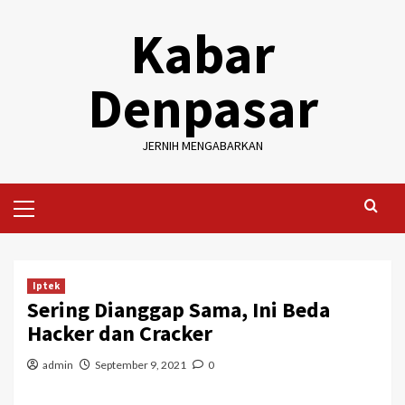
Skip
Kabar
to
content
Denpasar
JERNIH MENGABARKAN
Primary
Menu
Iptek
Sering Dianggap Sama, Ini Beda
Hacker dan Cracker
admin
September 9, 2021
0