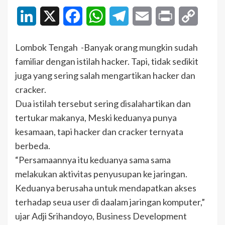
LinkedIn
X
Facebook
WhatsApp
Telegram
Email
Print
Copy
Link
Lombok Tengah -Banyak orang mungkin sudah
familiar dengan istilah hacker. Tapi, tidak sedikit
juga yang sering salah mengartikan hacker dan
cracker.
Dua istilah tersebut sering disalahartikan dan
tertukar makanya, Meski keduanya punya
kesamaan, tapi hacker dan cracker ternyata
berbeda.
“Persamaannya itu keduanya sama sama
melakukan aktivitas penyusupan ke jaringan.
Keduanya berusaha untuk mendapatkan akses
terhadap seua user di daalam jaringan komputer,”
ujar Adji Srihandoyo, Business Development