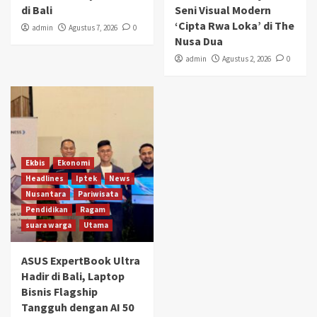
di Bali
Seni Visual Modern
‘Cipta Rwa Loka’ di The
admin
Agustus 7, 2026
0
Nusa Dua
admin
Agustus 2, 2026
0
Ekbis
Ekonomi
Headlines
Iptek
News
Nusantara
Pariwisata
Pendidikan
Ragam
suara warga
Utama
ASUS ExpertBook Ultra
Hadir di Bali, Laptop
Bisnis Flagship
Tangguh dengan AI 50