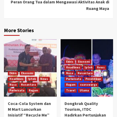
Peran Orang Tua dalam Mengawasi Aktivitas Anak di
Ruang Maya
More Stories
Ekbis
Ekonomi
Headlines
Iptek
News
Ekbis
Ekonomi
Nusa
Nusantara
Headlines
Iptek
News
Pariwisata
Pendidikan
Nusa
Nusantara
Ragam
suara warga
Pariwisata
Ragam
Travel
Utama
Coca-Cola System dan
Dongkrak Quality
M Mart Luncurkan
Tourism, ITDC
Inisiatif “Recycle Me”
Hadirkan Pertunjukan