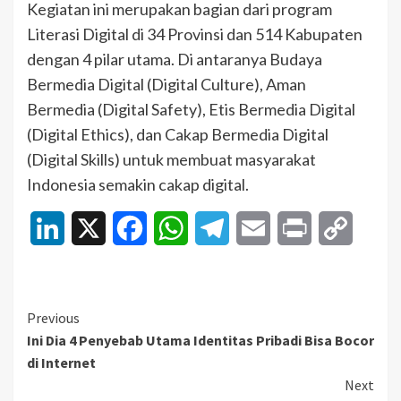
Kegiatan ini merupakan bagian dari program
Literasi Digital di 34 Provinsi dan 514 Kabupaten
dengan 4 pilar utama. Di antaranya Budaya
Bermedia Digital (Digital Culture), Aman
Bermedia (Digital Safety), Etis Bermedia Digital
(Digital Ethics), dan Cakap Bermedia Digital
(Digital Skills) untuk membuat masyarakat
Indonesia semakin cakap digital.
LinkedIn
X
Facebook
WhatsApp
Telegram
Email
Print
Copy
Link
Continue
Previous
Ini Dia 4 Penyebab Utama Identitas Pribadi Bisa Bocor
Reading
di Internet
Next