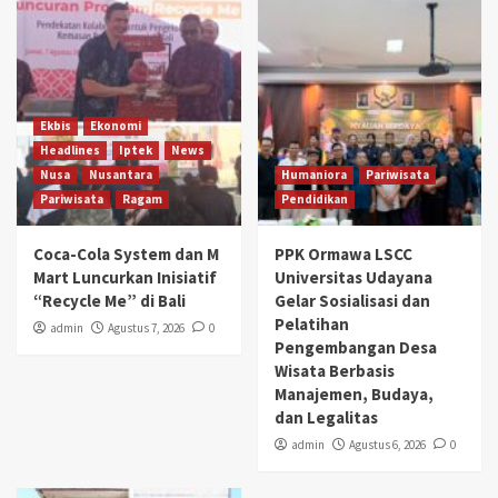
Ekbis
Ekonomi
Headlines
Iptek
News
Nusa
Nusantara
Humaniora
Pariwisata
Pariwisata
Ragam
Pendidikan
Coca-Cola System dan M
PPK Ormawa LSCC
Mart Luncurkan Inisiatif
Universitas Udayana
“Recycle Me” di Bali
Gelar Sosialisasi dan
Pelatihan
admin
Agustus 7, 2026
0
Pengembangan Desa
Wisata Berbasis
Manajemen, Budaya,
dan Legalitas
admin
Agustus 6, 2026
0