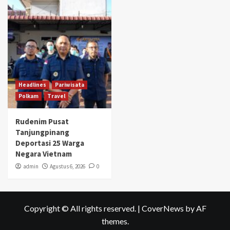
Headlines
Pariwisata
Polkam
Travel
Rudenim Pusat
Tanjungpinang
Deportasi 25 Warga
Negara Vietnam
admin
Agustus 6, 2026
0
Copyright © All rights reserved.
|
CoverNews
by AF
themes.