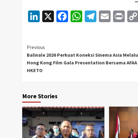
LinkedIn
X
Facebook
WhatsApp
Telegram
Email
Print
Continue
Previous
Balinale 2026 Perkuat Koneksi Sinema Asia Melalu
Reading
Hong Kong Film Gala Presentation Bersama AFAA
HKETO
More Stories