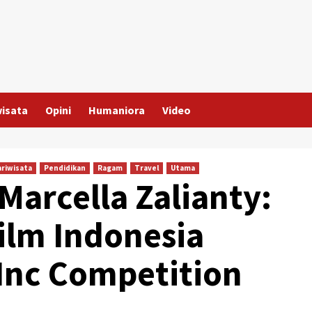
wisata
Opini
Humaniora
Video
ariwisata
Pendidikan
Ragam
Travel
Utama
Marcella Zalianty:
ilm Indonesia
Inc Competition