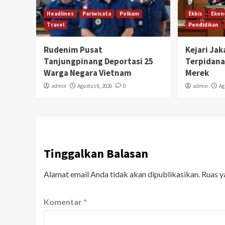
Headlines
Pariwisata
Polkam
Ekbis
Ekon
Travel
Pendidikan
Rudenim Pusat
Kejari Ja
Tanjungpinang Deportasi 25
Terpidana
Warga Negara Vietnam
Merek
admin
Agustus 6, 2026
0
admin
Ag
Tinggalkan Balasan
Alamat email Anda tidak akan dipublikasikan.
Ruas y
Komentar
*