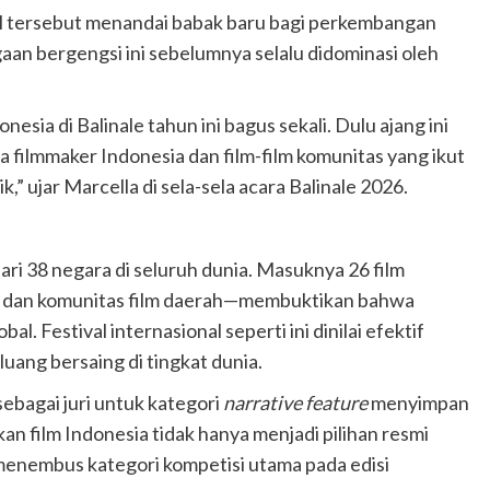
al tersebut menandai babak baru bagi perkembangan
rgaan bergengsi ini sebelumnya selalu didominasi oleh
esia di Balinale tahun ini bagus sekali. Dulu ajang ini
da filmmaker Indonesia dan film-film komunitas yang ikut
k,” ujar Marcella di sela-sela acara Balinale 2026.
dari 38 negara di seluruh dunia. Masuknya 26 film
n dan komunitas film daerah—membuktikan bahwa
al. Festival internasional seperti ini dinilai efektif
ang bersaing di tingkat dunia.
ebagai juri untuk kategori
narrative feature
menyimpan
n film Indonesia tidak hanya menjadi pilihan resmi
 menembus kategori kompetisi utama pada edisi