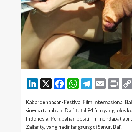
LinkedIn
X
Facebook
WhatsApp
Telegram
Email
Print
Kabardenpasar -Festival Film Internasional Ba
sinema tanah air. Dari total 94 film yang lolos
Indonesia. Perubahan positif ini mendapat apres
Zalianty, yang hadir langsung di Sanur, Bali.