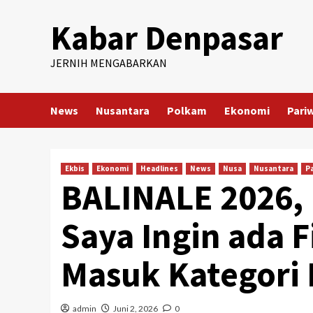
Skip
Kabar Denpasar
to
content
JERNIH MENGABARKAN
News
Nusantara
Polkam
Ekonomi
Pari
Ekbis
Ekonomi
Headlines
News
Nusa
Nusantara
P
BALINALE 2026, 
Saya Ingin ada F
Masuk Kategori 
admin
Juni 2, 2026
0