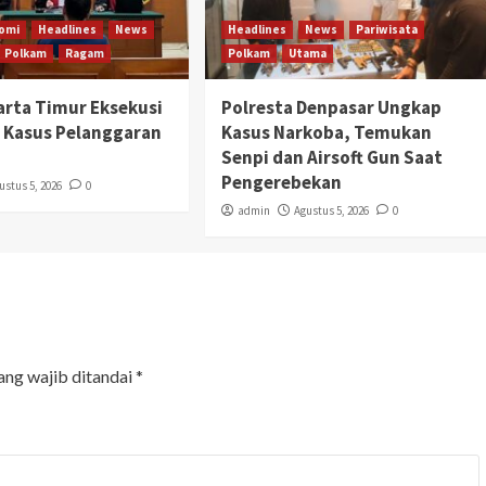
omi
Headlines
News
Headlines
News
Pariwisata
Polkam
Ragam
Polkam
Utama
karta Timur Eksekusi
Polresta Denpasar Ungkap
 Kasus Pelanggaran
Kasus Narkoba, Temukan
Senpi dan Airsoft Gun Saat
Pengerebekan
ustus 5, 2026
0
admin
Agustus 5, 2026
0
ang wajib ditandai
*