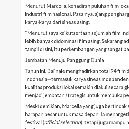
Menurut Marcella, kehadiran puluhan film lok
industri film nasional. Pasalnya, ajang pengha
karya-karya dari sineas asing.
“Menurut saya keikutsertaan sejumlah film Indon
lebih banyak didominasi film asing. Sekarang a
tampil di sini, itu perkembangan yang sangat bai
Jembatan Menuju Panggung Dunia
Tahun ini, Balinale menghadirkan total 94 film 
Indonesia—termasuk karya sineas independe
kualitas produksi lokal semakin diakui secara glob
menjadi jembatan strategis untuk membuka pelu
Meski demikian, Marcella yang juga bertindak s
harapan besar untuk masa depan. Ia menargetka
festival (
official selection
), tetapi juga mampu