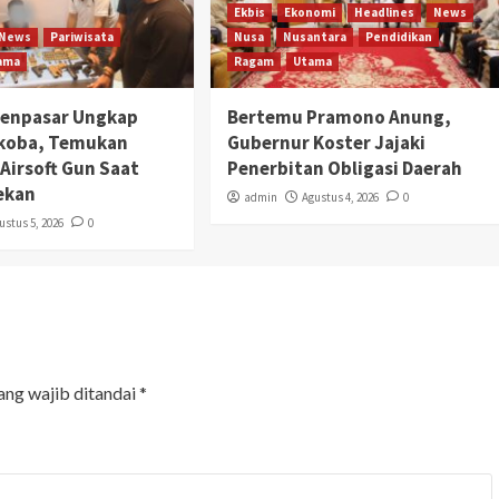
Ekbis
Ekonomi
Headlines
News
News
Pariwisata
Nusa
Nusantara
Pendidikan
ama
Ragam
Utama
Denpasar Ungkap
Bertemu Pramono Anung,
rkoba, Temukan
Gubernur Koster Jajaki
Airsoft Gun Saat
Penerbitan Obligasi Daerah
ekan
admin
Agustus 4, 2026
0
ustus 5, 2026
0
ang wajib ditandai
*