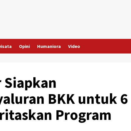
wisata
Opini
Humaniora
Video
r Siapkan
aluran BKK untuk 6
ritaskan Program