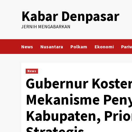
Skip
Kabar Denpasar
to
content
JERNIH MENGABARKAN
News
Nusantara
Polkam
Ekonomi
Pari
News
Gubernur Koste
Mekanisme Peny
Kabupaten, Prio
Strategis