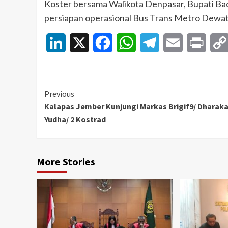
Koster bersama Walikota Denpasar, Bupati Ba
persiapan operasional Bus Trans Metro Dewat
LinkedIn
X
Facebook
WhatsApp
Telegram
Email
Print
Continue
Previous
Kalapas Jember Kunjungi Markas Brigif9/ Dharak
Reading
Yudha/ 2 Kostrad
More Stories