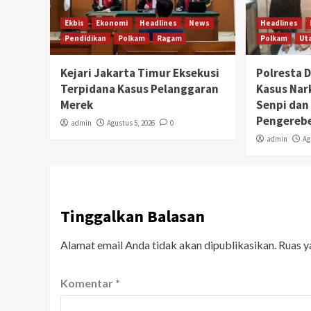
Ekbis
Ekonomi
Headlines
News
Headlines
Pendidikan
Polkam
Ragam
Polkam
Ut
Kejari Jakarta Timur Eksekusi
Polresta 
Terpidana Kasus Pelanggaran
Kasus Na
Merek
Senpi dan 
Pengereb
admin
Agustus 5, 2026
0
admin
Ag
Tinggalkan Balasan
Alamat email Anda tidak akan dipublikasikan.
Ruas y
Komentar
*