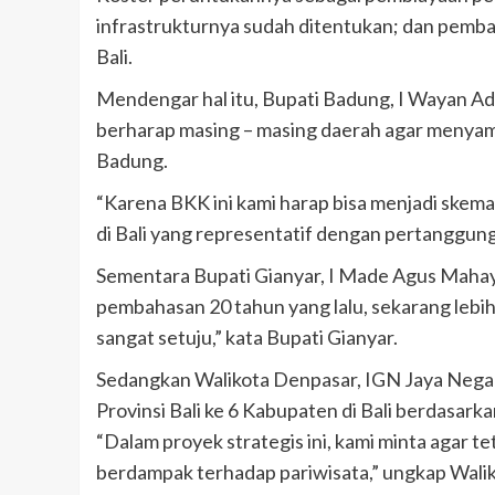
infrastrukturnya sudah ditentukan; dan pemba
Bali.
Mendengar hal itu, Bupati Badung, I Wayan A
berharap masing – masing daerah agar menyam
Badung.
“Karena BKK ini kami harap bisa menjadi skema
di Bali yang representatif dengan pertanggung
Sementara Bupati Gianyar, I Made Agus Maha
pembahasan 20 tahun yang lalu, sekarang lebih 
sangat setuju,” kata Bupati Gianyar.
Sedangkan Walikota Denpasar, IGN Jaya Negar
Provinsi Bali ke 6 Kabupaten di Bali berdasark
“Dalam proyek strategis ini, kami minta agar 
berdampak terhadap pariwisata,” ungkap Walik