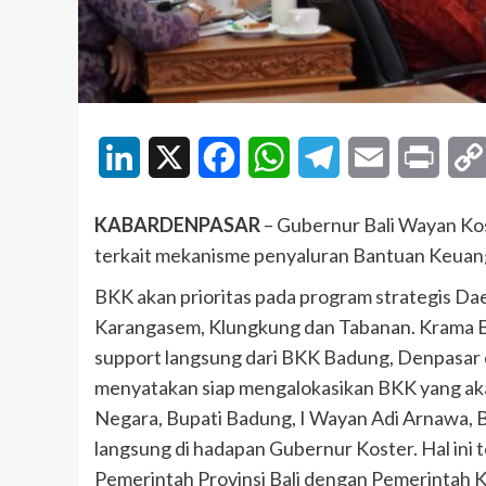
LinkedIn
X
Facebook
WhatsApp
Telegram
Email
Print
KABARDENPASAR
– Gubernur Bali Wayan Ko
terkait mekanisme penyaluran Bantuan Keuang
BKK akan prioritas pada program strategis Daer
Karangasem, Klungkung dan Tabanan. Krama Ba
support langsung dari BKK Badung, Denpasar da
menyatakan siap mengalokasikan BKK yang aka
Negara, Bupati Badung, I Wayan Adi Arnawa, 
langsung di hadapan Gubernur Koster. Hal ini t
Pemerintah Provinsi Bali dengan Pemerintah 