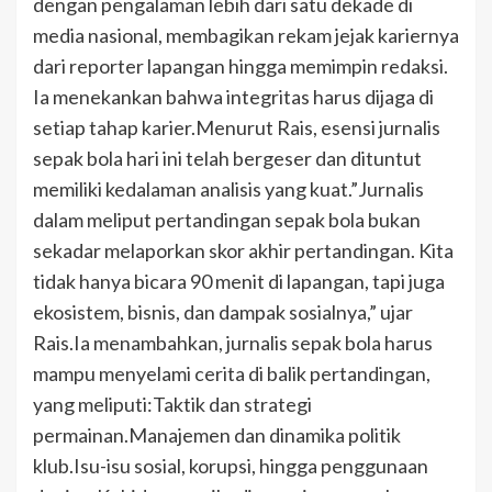
dengan pengalaman lebih dari satu dekade di
media nasional, membagikan rekam jejak kariernya
dari reporter lapangan hingga memimpin redaksi.
Ia menekankan bahwa integritas harus dijaga di
setiap tahap karier.Menurut Rais, esensi jurnalis
sepak bola hari ini telah bergeser dan dituntut
memiliki kedalaman analisis yang kuat.”Jurnalis
dalam meliput pertandingan sepak bola bukan
sekadar melaporkan skor akhir pertandingan. Kita
tidak hanya bicara 90 menit di lapangan, tapi juga
ekosistem, bisnis, dan dampak sosialnya,” ujar
Rais.Ia menambahkan, jurnalis sepak bola harus
mampu menyelami cerita di balik pertandingan,
yang meliputi:Taktik dan strategi
permainan.Manajemen dan dinamika politik
klub.Isu-isu sosial, korupsi, hingga penggunaan