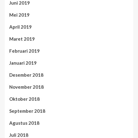
Juni 2019
Mei 2019
April 2019
Maret 2019
Februari 2019
Januari 2019
Desember 2018
November 2018
Oktober 2018
September 2018
Agustus 2018
Juli 2018