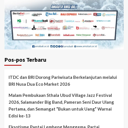
Pos-pos Terbaru
ITDC dan BRI Dorong Pariwisata Berkelanjutan melalui
BRI Nusa Dua Eco Market 2026
Malam Pembukaan Sthala Ubud Village Jazz Festival
2026, Salamander Big Band, Pameran Seni Daur Ulang
Pertama, dan Semangat “Bukan untuk Uang” Warnai
Edisi ke-13
Eksotisme Pantai Lembeng Menggema, Partai