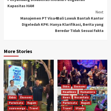
Kapasitas HAM
Next
Manajemen PT Visa4Bali Luwuk Bantah Kantor
Digeledah KPK: Hanya Klarifikasi, Berita yang
Beredar Tidak Sesuai Fakta
More Stories
Ekbis
Ekonomi
Headlines
Humaniora
Ekbis
Ekonomi
News
Nusantara
Pariwisata
Ragam
Pariwisata
Ragam
suara warga
Travel
Travel
Utama