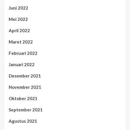
Juni 2022
Mei 2022
April 2022
Maret 2022
Februari 2022
Januari 2022
Desember 2021
November 2021
Oktober 2021
September 2021
Agustus 2021