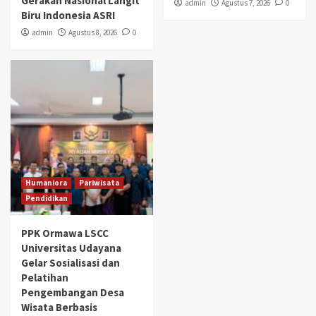
Gerakan Nasional Langit
admin
Agustus 7, 2026
0
Biru Indonesia ASRI
admin
Agustus 8, 2026
0
Humaniora
Pariwisata
Pendidikan
PPK Ormawa LSCC
Universitas Udayana
Gelar Sosialisasi dan
Pelatihan
Pengembangan Desa
Wisata Berbasis