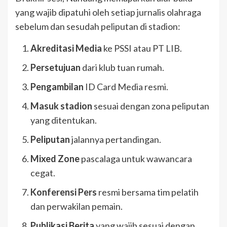
yang wajib dipatuhi oleh setiap jurnalis olahraga
sebelum dan sesudah peliputan di stadion:
Akreditasi Media
ke PSSI atau PT LIB.
Persetujuan
dari klub tuan rumah.
Pengambilan
ID Card Media resmi.
Masuk stadion
sesuai dengan zona peliputan
yang ditentukan.
Peliputan
jalannya pertandingan.
Mixed Zone
pascalaga untuk wawancara
cegat.
Konferensi Pers
resmi bersama tim pelatih
dan perwakilan pemain.
Publikasi Berita
yang wajib sesuai dengan