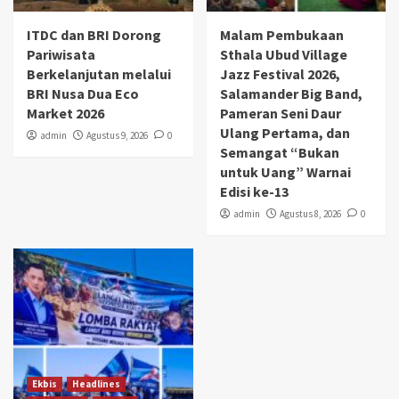
ITDC dan BRI Dorong
Malam Pembukaan
Pariwisata
Sthala Ubud Village
Berkelanjutan melalui
Jazz Festival 2026,
BRI Nusa Dua Eco
Salamander Big Band,
Market 2026
Pameran Seni Daur
Ulang Pertama, dan
admin
Agustus 9, 2026
0
Semangat “Bukan
untuk Uang” Warnai
Edisi ke-13
admin
Agustus 8, 2026
0
Ekbis
Headlines