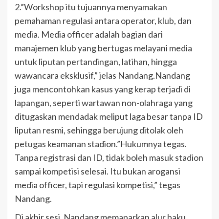
2.”Workshop itu tujuannya menyamakan
pemahaman regulasi antara operator, klub, dan
media. Media officer adalah bagian dari
manajemen klub yang bertugas melayani media
untuk liputan pertandingan, latihan, hingga
wawancara eksklusif,” jelas Nandang.Nandang
juga mencontohkan kasus yang kerap terjadi di
lapangan, seperti wartawan non-olahraga yang
ditugaskan mendadak meliput laga besar tanpa ID
liputan resmi, sehingga berujung ditolak oleh
petugas keamanan stadion.”Hukumnya tegas.
Tanpa registrasi dan ID, tidak boleh masuk stadion
sampai kompetisi selesai. Itu bukan arogansi
media officer, tapi regulasi kompetisi,” tegas
Nandang.
Di akhir sesi, Nandang memaparkan alur baku