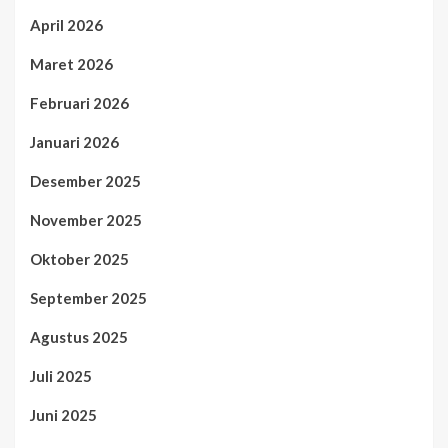
April 2026
Maret 2026
Februari 2026
Januari 2026
Desember 2025
November 2025
Oktober 2025
September 2025
Agustus 2025
Juli 2025
Juni 2025