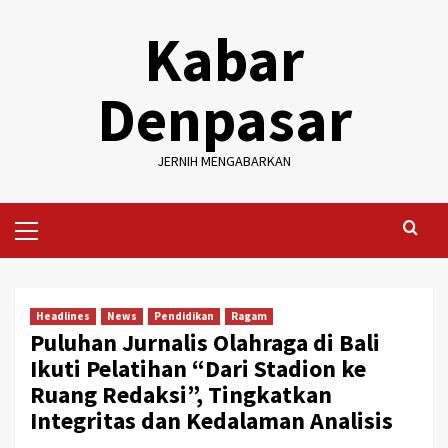
Skip
Kabar
to
content
Denpasar
JERNIH MENGABARKAN
Primary
Menu
Headlines
News
Pendidikan
Ragam
Puluhan Jurnalis Olahraga di Bali
Ikuti Pelatihan “Dari Stadion ke
Ruang Redaksi”, Tingkatkan
Integritas dan Kedalaman Analisis