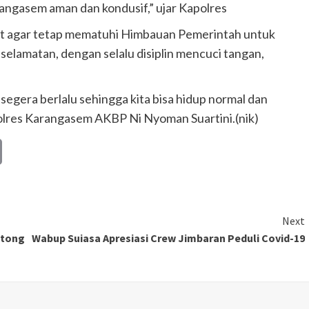
rangasem aman dan kondusif,” ujar Kapolres
 agar tetap mematuhi Himbauan Pemerintah untuk
elamatan, dengan selalu disiplin mencuci tangan,
gera berlalu sehingga kita bisa hidup normal dan
polres Karangasem AKBP Ni Nyoman Suartini.(nik)
Copy
Link
Next
otong
Wabup Suiasa Apresiasi Crew Jimbaran Peduli Covid-19