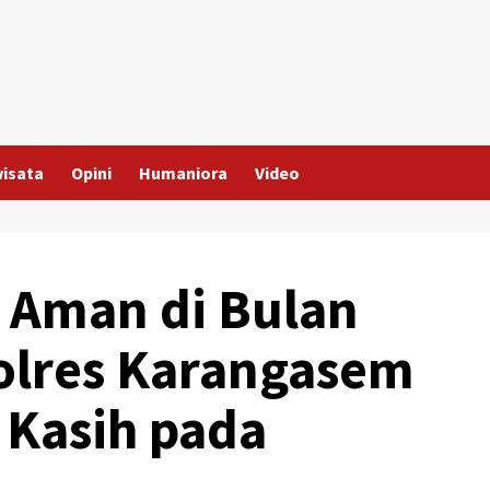
wisata
Opini
Humaniora
Video
i Aman di Bulan
lres Karangasem
 Kasih pada