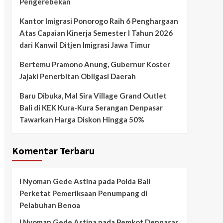
Pengerebekan
Kantor Imigrasi Ponorogo Raih 6 Penghargaan
Atas Capaian Kinerja Semester I Tahun 2026
dari Kanwil Ditjen Imigrasi Jawa Timur
Bertemu Pramono Anung, Gubernur Koster
Jajaki Penerbitan Obligasi Daerah
Baru Dibuka, Mal Sira Village Grand Outlet
Bali di KEK Kura-Kura Serangan Denpasar
Tawarkan Harga Diskon Hingga 50%
Komentar Terbaru
I Nyoman Gede Astina
pada
Polda Bali
Perketat Pemeriksaan Penumpang di
Pelabuhan Benoa
I Nyoman Gede Astina
pada
Pemkot Denpasar