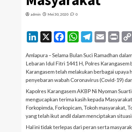
admin
Mei 30, 2020
0
LinkedIn
X
Facebook
WhatsApp
Telegram
Email
Print
Amlapura – Selama Bulan Suci Ramadhan dalam
Lebaran Idul Fitri 1441 H, Polres Karangasem 
Karangasem telah melakukan berbagai upaya
penyebaran wabah Coronavirus (Covid-19) da
Kapolres Karangasem AKBP Ni Nyoman Suartini, 
mengucapkan terima kasih kepada Masyarakat
Forkopimda, Forkopicam, Tokoh masyarakat,
yang telah ikut andil dalam menciptakan situa
Hal ini tidak terlepas dari peran serta masyar