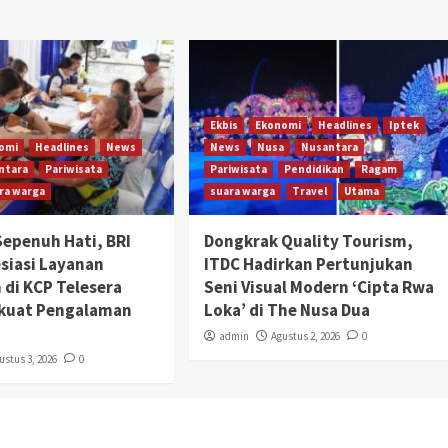
Ekbis
Ekonomi
Headlines
Iptek
omi
Headlines
News
News
Nusa
Nusantara
ntara
Pariwisata
Pariwisata
Pendidikan
Ragam
ra warga
suara warga
Travel
Utama
Sepenuh Hati, BRI
Dongkrak Quality Tourism,
esiasi Layanan
ITDC Hadirkan Pertunjukan
 di KCP Telesera
Seni Visual Modern ‘Cipta Rwa
rkuat Pengalaman
Loka’ di The Nusa Dua
admin
Agustus 2, 2026
0
ustus 3, 2026
0