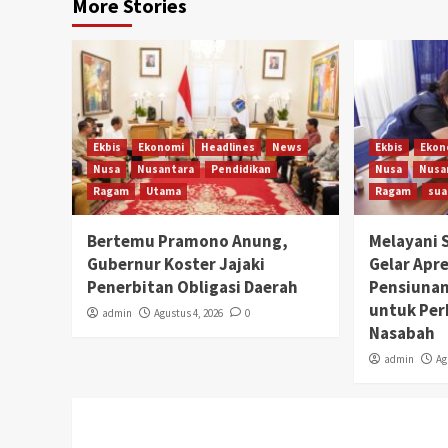
More Stories
Ekbis
Ekonomi
Headlines
News
Ekbis
Ekon
Nusa
Nusantara
Pendidikan
Nusa
Nusa
Ragam
Utama
Ragam
sua
Bertemu Pramono Anung,
Melayani 
Gubernur Koster Jajaki
Gelar Apr
Penerbitan Obligasi Daerah
Pensiunan
untuk Pe
admin
Agustus 4, 2026
0
Nasabah
admin
Ag