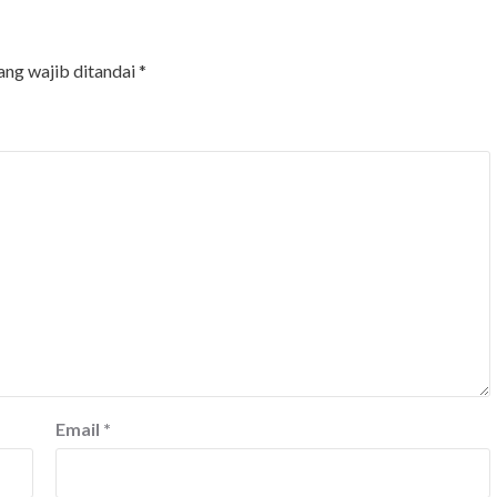
ang wajib ditandai
*
Email
*