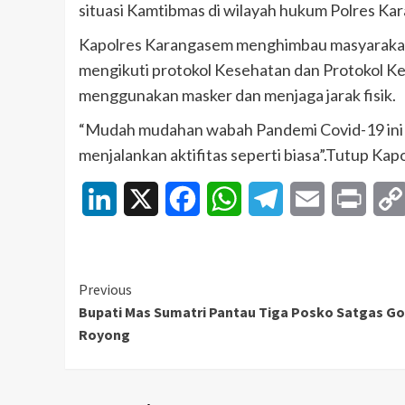
situasi Kamtibmas di wilayah hukum Polres Ka
Kapolres Karangasem menghimbau masyarakat
mengikuti protokol Kesehatan dan Protokol Kes
menggunakan masker dan menjaga jarak fisik.
“Mudah mudahan wabah Pandemi Covid-19 ini se
menjalankan aktifitas seperti biasa”.Tutup Ka
LinkedIn
X
Facebook
WhatsApp
Telegram
Email
Print
Continue
Previous
Bupati Mas Sumatri Pantau Tiga Posko Satgas G
Reading
Royong