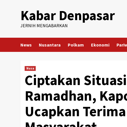
Skip
Kabar Denpasar
to
content
JERNIH MENGABARKAN
News
Nusantara
Polkam
Ekonomi
Pari
Nusa
Ciptakan Situas
Ramadhan, Kapo
Ucapkan Terima
Masyarakat