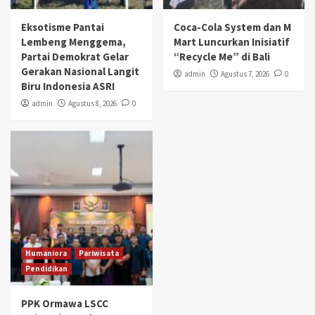
Eksotisme Pantai
Coca-Cola System dan M
Lembeng Menggema,
Mart Luncurkan Inisiatif
Partai Demokrat Gelar
“Recycle Me” di Bali
Gerakan Nasional Langit
admin
Agustus 7, 2026
0
Biru Indonesia ASRI
admin
Agustus 8, 2026
0
Humaniora
Pariwisata
Pendidikan
PPK Ormawa LSCC