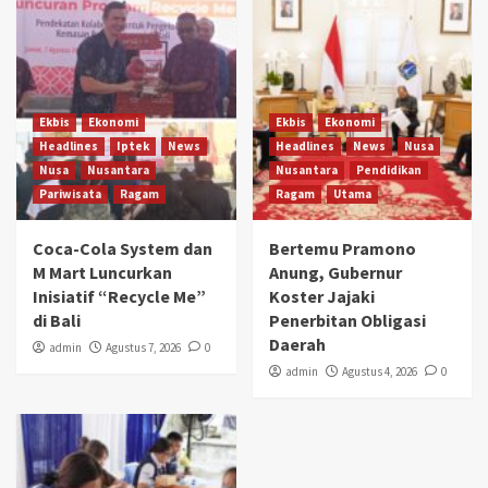
Ekbis
Ekonomi
Ekbis
Ekonomi
Headlines
Iptek
News
Headlines
News
Nusa
Nusa
Nusantara
Nusantara
Pendidikan
Pariwisata
Ragam
Ragam
Utama
Coca-Cola System dan
Bertemu Pramono
M Mart Luncurkan
Anung, Gubernur
Inisiatif “Recycle Me”
Koster Jajaki
di Bali
Penerbitan Obligasi
Daerah
admin
Agustus 7, 2026
0
admin
Agustus 4, 2026
0