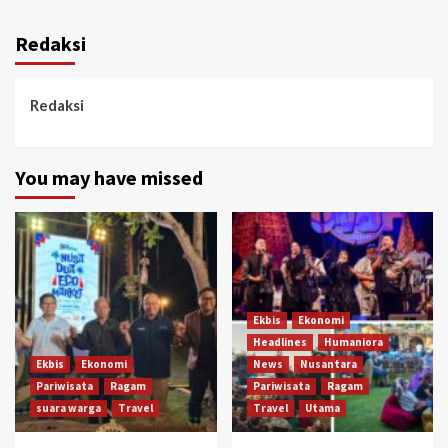
Redaksi
Redaksi
You may have missed
Ekbis
Ekonomi
Headlines
Humaniora
Ekbis
Ekonomi
News
Nusantara
Pariwisata
Ragam
Pariwisata
Ragam
suara warga
Travel
Travel
Utama