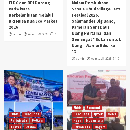
ITDC dan BRI Dorong
Malam Pembukaan
Pariwisata
Sthala Ubud Village Jazz
Berkelanjutan melalui
Festival 2026,
BRI Nusa Dua Eco Market
Salamander Big Band,
2026
Pameran Seni Daur
Ulang Pertama, dan
admin
Agustus 9, 2026
0
Semangat “Bukan untuk
Uang” Warnai Edisi ke-
13
admin
Agustus 8, 2026
0
Ekbis
Ekonomi
Ekbis
Headlines
Headlines
Iptek
News
Pariwisata
Polkam
Nusa
Nusantara
Travel
Utama
Pariwisata
Ragam