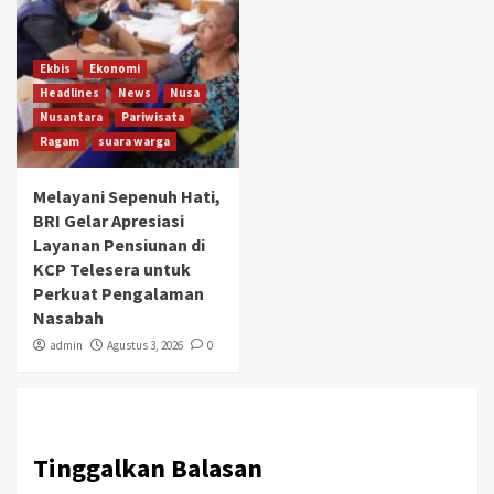
Ekbis
Ekonomi
Headlines
News
Nusa
Nusantara
Pariwisata
Ragam
suara warga
Melayani Sepenuh Hati,
BRI Gelar Apresiasi
Layanan Pensiunan di
KCP Telesera untuk
Perkuat Pengalaman
Nasabah
admin
Agustus 3, 2026
0
Tinggalkan Balasan