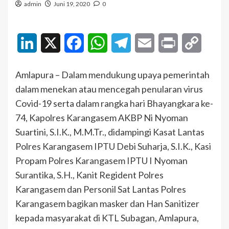
admin
Juni 19, 2020
0
LinkedIn
X
Facebook
WhatsApp
Telegram
Email
Print
Copy
Link
Amlapura – Dalam mendukung upaya pemerintah
dalam menekan atau mencegah penularan virus
Covid-19 serta dalam rangka hari Bhayangkara ke-
74, Kapolres Karangasem AKBP Ni Nyoman
Suartini, S.I.K., M.M.Tr., didampingi Kasat Lantas
Polres Karangasem IPTU Debi Suharja, S.I.K., Kasi
Propam Polres Karangasem IPTU I Nyoman
Surantika, S.H., Kanit Regident Polres
Karangasem dan Personil Sat Lantas Polres
Karangasem bagikan masker dan Han Sanitizer
kepada masyarakat di KTL Subagan, Amlapura,