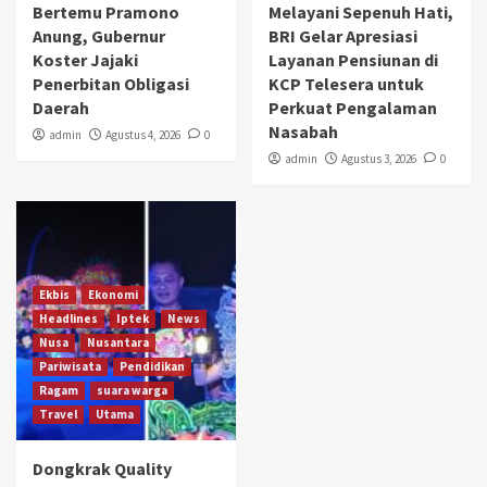
Bertemu Pramono
Melayani Sepenuh Hati,
Anung, Gubernur
BRI Gelar Apresiasi
Koster Jajaki
Layanan Pensiunan di
Penerbitan Obligasi
KCP Telesera untuk
Daerah
Perkuat Pengalaman
Nasabah
admin
Agustus 4, 2026
0
admin
Agustus 3, 2026
0
Ekbis
Ekonomi
Headlines
Iptek
News
Nusa
Nusantara
Pariwisata
Pendidikan
Ragam
suara warga
Travel
Utama
Dongkrak Quality