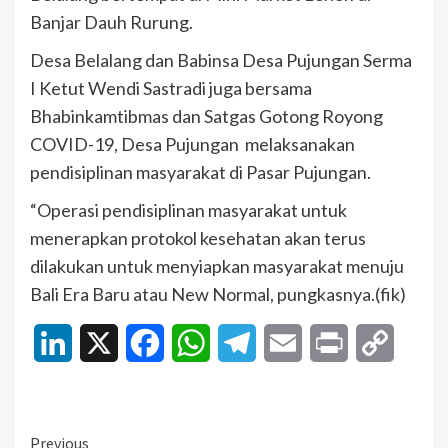
Banjar Dauh Rurung.
Desa Belalang dan Babinsa Desa Pujungan Serma
I Ketut Wendi Sastradi juga bersama
Bhabinkamtibmas dan Satgas Gotong Royong
COVID-19, Desa Pujungan melaksanakan
pendisiplinan masyarakat di Pasar Pujungan.
“Operasi pendisiplinan masyarakat untuk
menerapkan protokol kesehatan akan terus
dilakukan untuk menyiapkan masyarakat menuju
Bali Era Baru atau New Normal, pungkasnya.(fik)
LinkedIn
X
Facebook
WhatsApp
Telegram
Email
Print
Copy
Link
Continue
Previous