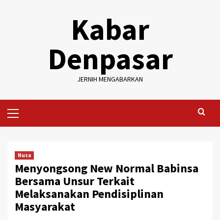
Skip
Kabar
to
content
Denpasar
JERNIH MENGABARKAN
Primary
Menu
Nusa
Menyongsong New Normal Babinsa
Bersama Unsur Terkait
Melaksanakan Pendisiplinan
Masyarakat