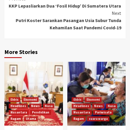
KKP Lepasliarkan Dua ‘Fosil Hidup’ Di Sumatera Utara
Reading
Next
Putri Koster Sarankan Pasangan Usia Subur Tunda
Kehamilan Saat Pandemi Covid-19
More Stories
Ekbis
Ekonomi
Ekbis
Ekonomi
Headlines
News
Nusa
Headlines
News
Nusa
Nusantara
Pendidikan
Nusantara
Pariwisata
Ragam
Utama
Ragam
suara warga