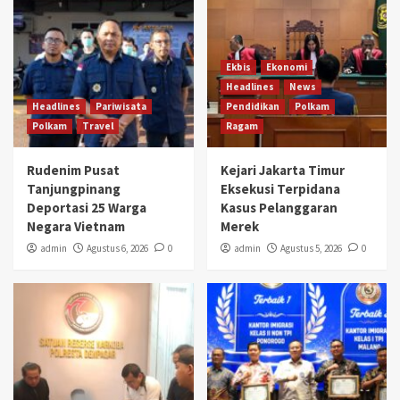
Ekbis
Ekonomi
Headlines
News
Headlines
Pariwisata
Pendidikan
Polkam
Polkam
Travel
Ragam
Rudenim Pusat
Kejari Jakarta Timur
Tanjungpinang
Eksekusi Terpidana
Deportasi 25 Warga
Kasus Pelanggaran
Negara Vietnam
Merek
admin
Agustus 6, 2026
0
admin
Agustus 5, 2026
0