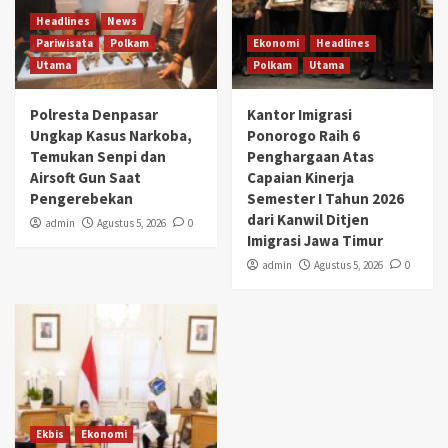
Headlines
News
Pariwisata
Polkam
Ekonomi
Headlines
Utama
Polkam
Utama
Polresta Denpasar
Kantor Imigrasi
Ungkap Kasus Narkoba,
Ponorogo Raih 6
Temukan Senpi dan
Penghargaan Atas
Airsoft Gun Saat
Capaian Kinerja
Pengerebekan
Semester I Tahun 2026
dari Kanwil Ditjen
admin
Agustus 5, 2026
0
Imigrasi Jawa Timur
admin
Agustus 5, 2026
0
Ekbis
Ekonomi