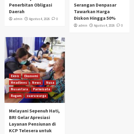
Penerbitan Obligasi
Serangan Denpasar
Daerah
Tawarkan Harga
Diskon Hingga 50%
admin
Agustus 4, 2026
0
admin
Agustus 4, 2026
0
Ekbis
Ekonomi
Headlines
News
Nusa
Nusantara
Pariwisata
Ragam
suara warga
Melayani Sepenuh Hati,
BRI Gelar Apresiasi
Layanan Pensiunan di
KCP Telesera untuk