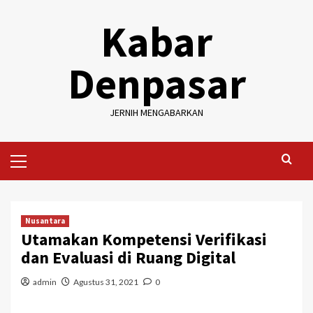
Skip
Kabar
to
content
Denpasar
JERNIH MENGABARKAN
Primary
Menu
Nusantara
Utamakan Kompetensi Verifikasi
dan Evaluasi di Ruang Digital
admin
Agustus 31, 2021
0