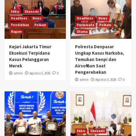
Ekbis
Ekonomi
Headlines
News
Headlines
News
Pendidikan
Polkam
Pariwisata
Polkam
Ragam
Utama
Kejari Jakarta Timur
Polresta Denpasar
Eksekusi Terpidana
Ungkap Kasus Narkoba,
Kasus Pelanggaran
Temukan Senpi dan
Merek
Airsoft Gun Saat
Pengerebekan
admin
Agustus 5, 2026
0
admin
Agustus 5, 2026
0
Ekbis
Ekonomi