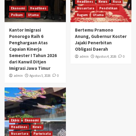
Headlines
News
Nusa
Ekonomi
Headlines
Nusantara
Pendidikan
Polkam
Utama
Ragam
Utama
Kantor Imigrasi
Bertemu Pramono
Ponorogo Raih 6
Anung, Gubernur Koster
Penghargaan Atas
Jajaki Penerbitan
Capaian Kinerja
Obligasi Daerah
Semester I Tahun 2026
admin
Agustus 4, 2026
0
dari Kanwil Ditjen
Imigrasi Jawa Timur
admin
Agustus 5, 2026
0
Ekbis
Ekonomi
Headlines
News
Nusantara
Pariwisata