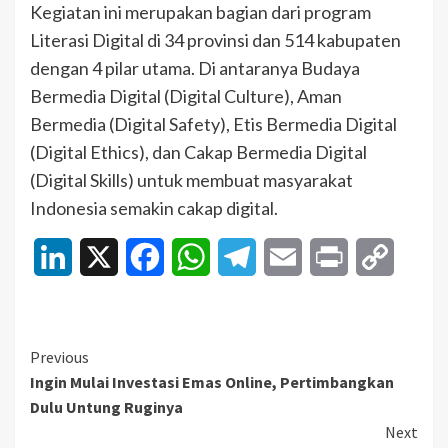
Kegiatan ini merupakan bagian dari program
Literasi Digital di 34 provinsi dan 514 kabupaten
dengan 4 pilar utama. Di antaranya Budaya
Bermedia Digital (Digital Culture), Aman
Bermedia (Digital Safety), Etis Bermedia Digital
(Digital Ethics), dan Cakap Bermedia Digital
(Digital Skills) untuk membuat masyarakat
Indonesia semakin cakap digital.
LinkedIn
X
Facebook
WhatsApp
Telegram
Email
Print
Copy
Link
Continue
Previous
Ingin Mulai Investasi Emas Online, Pertimbangkan
Reading
Dulu Untung Ruginya
Next