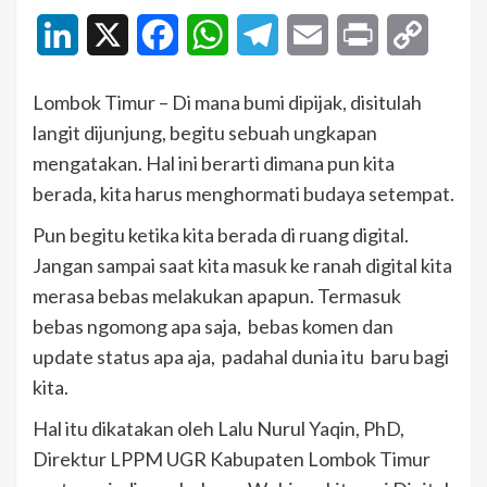
LinkedIn
X
Facebook
WhatsApp
Telegram
Email
Print
Copy
Link
Lombok Timur – Di mana bumi dipijak, disitulah
langit dijunjung, begitu sebuah ungkapan
mengatakan. Hal ini berarti dimana pun kita
berada, kita harus menghormati budaya setempat.
Pun begitu ketika kita berada di ruang digital.
Jangan sampai saat kita masuk ke ranah digital kita
merasa bebas melakukan apapun. Termasuk
bebas ngomong apa saja, bebas komen dan
update status apa aja, padahal dunia itu baru bagi
kita.
Hal itu dikatakan oleh Lalu Nurul Yaqin, PhD,
Direktur LPPM UGR Kabupaten Lombok Timur