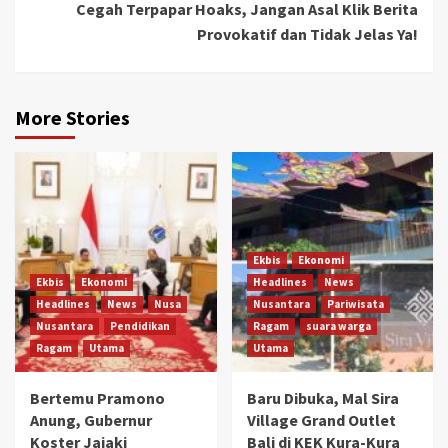
Cegah Terpapar Hoaks, Jangan Asal Klik Berita
Provokatif dan Tidak Jelas Ya!
More Stories
Ekbis
Ekonomi
Ekbis
Ekonomi
Headlines
News
Headlines
News
Nusa
Nusantara
Pariwisata
Nusantara
Pendidikan
Ragam
suara warga
Ragam
Utama
Utama
Bertemu Pramono
Baru Dibuka, Mal Sira
Anung, Gubernur
Village Grand Outlet
Koster Jajaki
Bali di KEK Kura-Kura