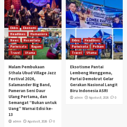
Ekbis
Ekonomi
Headlines
Humaniora
News
Nusantara
Ekbis
Headlines
Pariwisata
Ragam
Pariwisata
Polkam
Travel
Utama
Travel
Utama
Malam Pembukaan
Eksotisme Pantai
Sthala Ubud Village Jazz
Lembeng Menggema,
Festival 2026,
Partai Demokrat Gelar
Salamander Big Band,
Gerakan Nasional Langit
Pameran Seni Daur
Biru Indonesia ASRI
Ulang Pertama, dan
admin
Agustus 8, 2026
0
Semangat “Bukan untuk
Uang” Warnai Edisi ke-
13
admin
Agustus 8, 2026
0