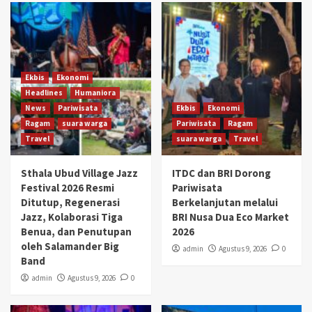
Ekbis
Ekonomi
Headlines
Humaniora
News
Pariwisata
Ekbis
Ekonomi
Ragam
suara warga
Pariwisata
Ragam
Travel
suara warga
Travel
Sthala Ubud Village Jazz
ITDC dan BRI Dorong
Festival 2026 Resmi
Pariwisata
Ditutup, Regenerasi
Berkelanjutan melalui
Jazz, Kolaborasi Tiga
BRI Nusa Dua Eco Market
Benua, dan Penutupan
2026
oleh Salamander Big
admin
Agustus 9, 2026
0
Band
admin
Agustus 9, 2026
0