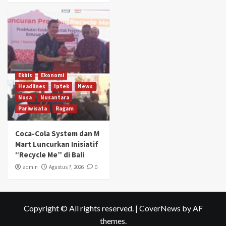
Ekbis
Ekonomi
Headlines
Iptek
News
Nusa
Nusantara
Pariwisata
Ragam
Coca-Cola System dan M
Mart Luncurkan Inisiatif
“Recycle Me” di Bali
admin
Agustus 7, 2026
0
Copyright © All rights reserved.
|
CoverNews
by AF
themes.