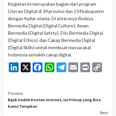
Kegiatan ini merupakan bagian dari program
Literasi Digital di 34 provinsi dan 514 kabupaten
dengan 4 pilar utama. Di antaranya Budaya
Bermedia Digital (Digital Culture), Aman
Bermedia (Digital Safety), Etis Bermedia Digital
(Digital Ethics), dan Cakap Bermedia Digital
(Digital Skills) untuk membuat masyarakat
Indonesia semakin cakap digital.
LinkedIn
X
Facebook
WhatsApp
Telegram
Email
Print
Copy
Link
Continue
Previous
Bijak Unduh Konten Internet, Ini Prinsip yang Bisa
Reading
Kamu Terapkan
Next