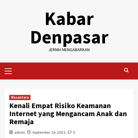
Skip
Kabar
to
content
Denpasar
JERNIH MENGABARKAN
Primary
Menu
Nusantara
Kenali Empat Risiko Keamanan
Internet yang Mengancam Anak dan
Remaja
admin
September 16, 2021
0