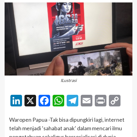
ILustrasi
LinkedIn
X
Facebook
WhatsApp
Telegram
Email
Print
Copy
Link
Waropen Papua -Tak bisa dipungkiri lagi, internet
telah menjadi ‘sahabat anak’ dalam mencari ilmu
pengetahuan sekaligus bersosialisasi di dunia