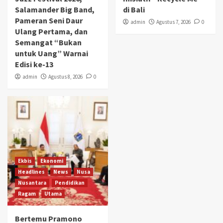
Salamander Big Band,
di Bali
Pameran Seni Daur
admin
Agustus 7, 2026
0
Ulang Pertama, dan
Semangat “Bukan
untuk Uang” Warnai
Edisi ke-13
admin
Agustus 8, 2026
0
Ekbis
Ekonomi
Headlines
News
Nusa
Nusantara
Pendidikan
Ragam
Utama
Bertemu Pramono