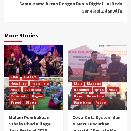
Sama-sama Akrab Dengan Dunia Digital. Ini Beda
Generasi Z dan Alfa
More Stories
Ekbis
Ekonomi
Headlines
Humaniora
Ekbis
Ekonomi
News
Nusantara
Headlines
Iptek
News
Pariwisata
Ragam
Nusa
Nusantara
Travel
Utama
Pariwisata
Ragam
Malam Pembukaan
Coca-Cola System dan
Sthala Ubud Village
M Mart Luncurkan
Jazz Festival 2026,
Inisiatif “Recycle Me”